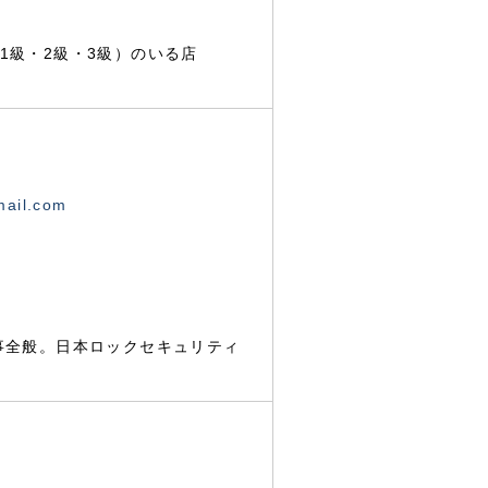
1級・2級・3級）のいる店
mail.com
事全般。日本ロックセキュリティ