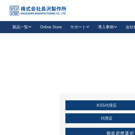
トップ
KSS加盟店・取扱店情報
店舗一覧
製品一覧
Online Store
サポート
導入事例
会社
新卒採用
会社情報
事業内容
中途採用
お問い合わせ
社会貢献活動
パート
2026年度採用情報
キャリア採用・専門職
メールフォームはこちら
工場で
キーレックス
レバーハンドル
キーレックス
機械式ボタン錠
室内用ドアハンドル
導入事例一覧
装
メールニュース
製品検索
お知らせ一覧
よくある質問（FAQ）
特集
簡単診断
教育機関
21
お客様に適したキーレックスをお探しいただけます。
廃番品情報
発
医療機関
品番から探す
取扱店情報
キーレックスを品番からお探しいただけます。
詳し
KSS代理店
企業様採用事
お役立ち情報
代理店
都道府県選択