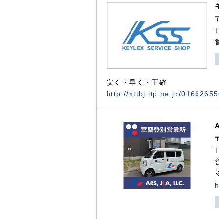
安く・早く・正確
http://nttbj.itp.ne.jp/0166265
h