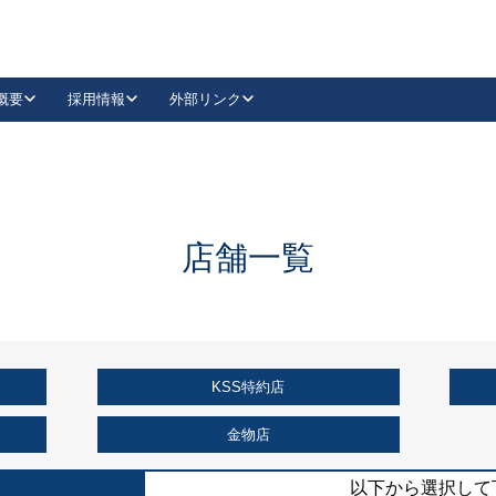
概要
採用情報
外部リンク
YouTube
Instagram
採用
キーレックスカタログ請求
の製品組み立て等
請求フォームはこちら
古代・古代NEO
レバーハンドル
Vi-Clear
古代・古代NEO
飾錠
導入事例一覧
抗ウイルス・抗菌製品
導入事例一覧
Facebook
LinkedIn
店舗一覧
00 / 1100から簡単に交換できるキーレックス4000を
日本ロック工業会
売開始しました。
外部サイト
く見る
KSS特約店
例
長期住宅使用部材標準化推進協議会
外部サイト
金物店
以下から選択して