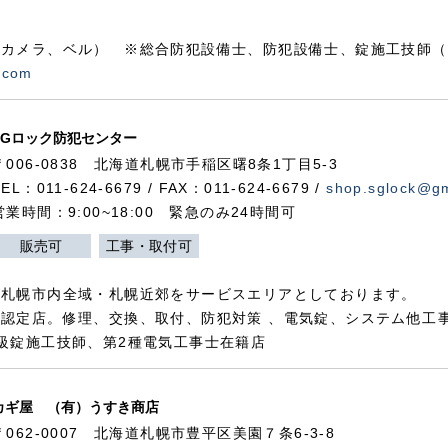
カメラ、ベル） ※総合防犯設備士、防犯設備士、錠施工技師（
.com
SGロック防犯センター
〒006-0838 北海道札幌市手稲区曙8条1丁目5-3
TEL：011-624-6679 / FAX：011-624-6679 /
shop.sglock@g
営業時間：9:00~18:00 緊急のみ24時間可
販売可
工事・取付可
、札幌市内全域・札幌近郊をサービスエリアとしております。
認定店。修理、交換、取付、防犯対策 、電気錠、システム他工
級錠施工技師、第2種電気工事士在籍店
カギ屋 （有）うすき商店
〒062-0007 北海道札幌市豊平区美園７条6-3-8