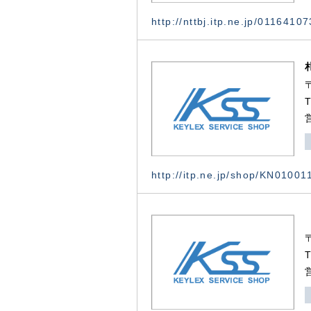
http://nttbj.itp.ne.jp/0116410
http://itp.ne.jp/shop/KN0100