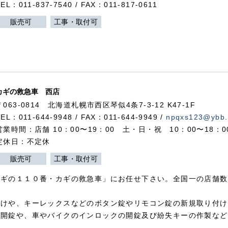
TEL：011-837-7540 / FAX：011-817-0611
販売可
工事・取付可
カギの救急車 西店
〒063-0814 北海道札幌市西区琴似4条7-3-12 K47-1F
TEL：011-644-9948 / FAX：011-644-9949 /
npqxs123@ybb.
営業時間：店舗 10：00〜19：00 土・日・祝 10：00〜18：
定休日：不定休
販売可
工事・取付可
カギの１１０番・カギの救急車」にお任せ下さい。全国一の店舗数
付けや、キーレックスなどのボタン錠やリモコン錠の新規取り付け
の開錠や、車やバイクのインロックの開錠及び紛失キーの作製など