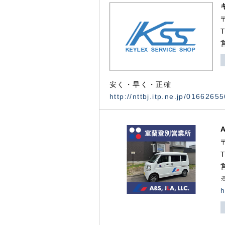
安く・早く・正確
http://nttbj.itp.ne.jp/0166265
h