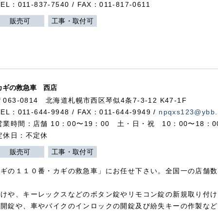
TEL：011-837-7540 / FAX：011-817-0611
販売可
工事・取付可
カギの救急車 西店
〒063-0814 北海道札幌市西区琴似4条7-3-12 K47-1F
TEL：011-644-9948 / FAX：011-644-9949 /
npqxs123@ybb.
営業時間：店舗 10：00〜19：00 土・日・祝 10：00〜18：
定休日：不定休
販売可
工事・取付可
カギの１１０番・カギの救急車」にお任せ下さい。全国一の店舗数
付けや、キーレックスなどのボタン錠やリモコン錠の新規取り付け
の開錠や、車やバイクのインロックの開錠及び紛失キーの作製など