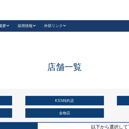
概要
採用情報
外部リンク
YouTube
Instagram
採用
キーレックスカタログ請求
の製品組み立て等
請求フォームはこちら
古代・古代NEO
レバーハンドル
Vi-Clear
古代・古代NEO
飾錠
導入事例一覧
抗ウイルス・抗菌製品
導入事例一覧
Facebook
LinkedIn
店舗一覧
00 / 1100から簡単に交換できるキーレックス4000を
日本ロック工業会
売開始しました。
外部サイト
く見る
KSS特約店
例
長期住宅使用部材標準化推進協議会
外部サイト
金物店
以下から選択して