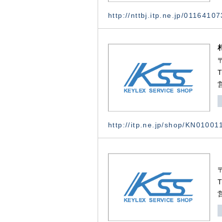
http://nttbj.itp.ne.jp/0116410
http://itp.ne.jp/shop/KN0100