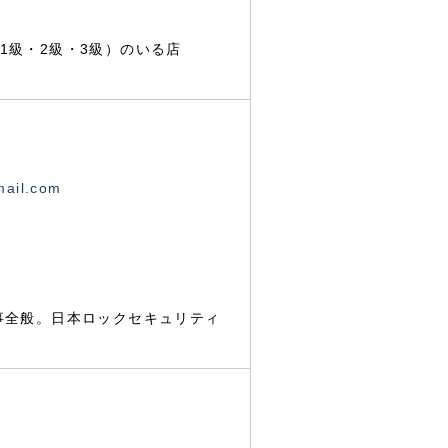
1級・2級・3級）のいる店
mail.com
事全般。日本ロックセキュリティ