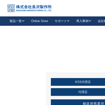
トップ
KSS加盟店・取扱店情報
店舗一覧
製品一覧
Online Store
サポート
導入事例
会社
新卒採用
会社情報
事業内容
中途採用
お問い合わせ
社会貢献活動
パート
2026年度採用情報
キャリア採用・専門職
メールフォームはこちら
工場で
キーレックス
レバーハンドル
キーレックス
機械式ボタン錠
室内用ドアハンドル
導入事例一覧
装
メールニュース
製品検索
お知らせ一覧
よくある質問（FAQ）
特集
簡単診断
教育機関
21
お客様に適したキーレックスをお探しいただけます。
廃番品情報
発
医療機関
品番から探す
取扱店情報
キーレックスを品番からお探しいただけます。
詳し
KSS代理店
企業様採用事
お役立ち情報
代理店
都道府県選択