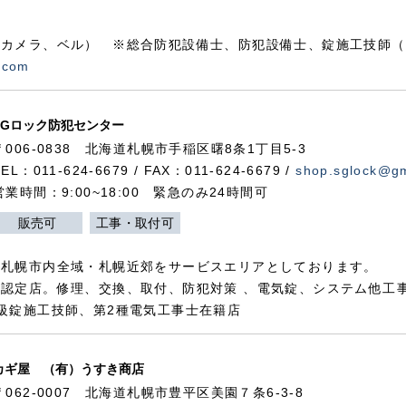
カメラ、ベル） ※総合防犯設備士、防犯設備士、錠施工技師（
.com
SGロック防犯センター
〒006-0838 北海道札幌市手稲区曙8条1丁目5-3
TEL：011-624-6679 / FAX：011-624-6679 /
shop.sglock@g
営業時間：9:00~18:00 緊急のみ24時間可
販売可
工事・取付可
、札幌市内全域・札幌近郊をサービスエリアとしております。
認定店。修理、交換、取付、防犯対策 、電気錠、システム他工
級錠施工技師、第2種電気工事士在籍店
カギ屋 （有）うすき商店
〒062-0007 北海道札幌市豊平区美園７条6-3-8