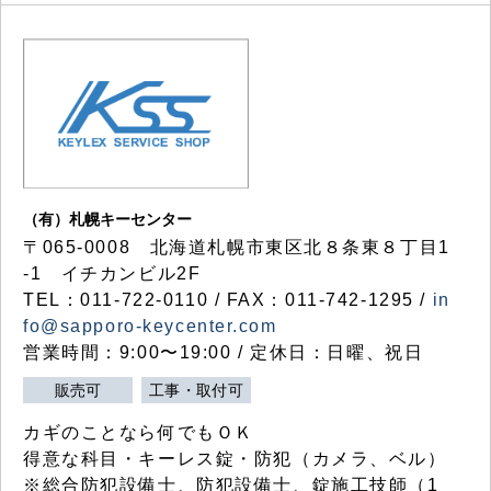
（有）札幌キーセンター
〒065-0008 北海道札幌市東区北８条東８丁目1
-1 イチカンビル2F
TEL：011-722-0110 / FAX：011-742-1295 /
in
fo@sapporo-keycenter.com
営業時間：9:00〜19:00 / 定休日：日曜、祝日
販売可
工事・取付可
カギのことなら何でもＯＫ
得意な科目・キーレス錠・防犯（カメラ、ベル）
※総合防犯設備士、防犯設備士、錠施工技師（1