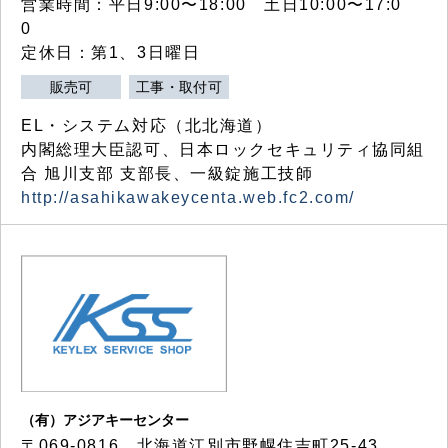
営業時間：平日9:00〜18:00 土日10:00〜17:0
0
定休日：第1、3日曜日
販売可
工事・取付可
EL・システム対応（北北海道）
内閣総理大臣認可、日本ロックセキュリティ協同組
合 旭川支部 支部長、一級錠施工技師
http://asahikawakeycenta.web.fc2.com/
（有）アジアキーセンター
〒069-0816 北海道江別市野幌住吉町25-43