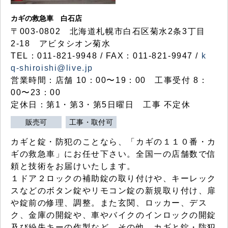
カギの救急車 白石店
〒003-0802 北海道札幌市白石区菊水2条3丁目
2-18 アビタシオン菊水
TEL：011-821-9948 / FAX：011-821-9947 /
k
q-shiroishi@live.jp
営業時間：店舗 10：00〜19：00 工事受付 8：
00〜23：00
定休日：第1・第3・第5日曜日 工事 不定休
販売可
工事・取付可
カギと錠・防犯のことなら、「カギの１１０番・カ
ギの救急車」にお任せ下さい。全国一の店舗数で信
頼と技術をお届けいたします。
１ドア２ロックの補助錠の取り付けや、キーレック
スなどのボタン錠やリモコン錠の新規取り付け、扉
や錠前の修理、調整。また玄関、ロッカー、デス
ク、金庫の開錠や、車やバイクのインロックの開錠
及び紛失キーの作製など、その他、カギと錠・防犯