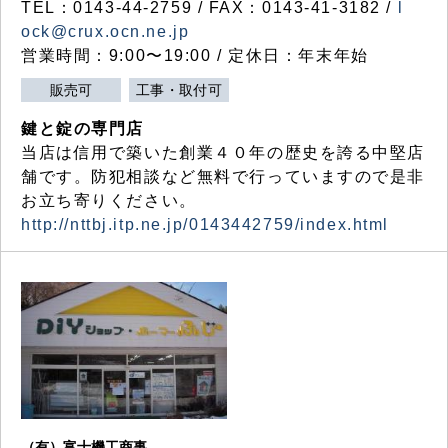
TEL：0143-44-2759 / FAX：0143-41-3182 /
l
ock@crux.ocn.ne.jp
営業時間：9:00〜19:00 / 定休日：年末年始
販売可
工事・取付可
鍵と錠の専門店
当店は信用で築いた創業４０年の歴史を誇る中堅店
舗です。防犯相談など無料で行っていますので是非
お立ち寄りください。
http://nttbj.itp.ne.jp/0143442759/index.html
（有）富士機工商事