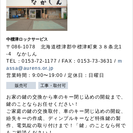
中標津ロックサービス
〒086-1078 北海道標津郡中標津町東３８条北1
-4 なかしん
TEL：0153-72-1177 / FAX：0153-73-3631 /
m
assa@aurens.or.jp
営業時間：9:00〜19:00 / 定休日：日曜日
販売可
工事・取付可
お家の鍵の交換から車のキー閉じ込めの開錠まで、
鍵のことならお任せください！
ご家庭の鍵の交換取付、車のキー閉じ込めの開錠、
紛失キーの作成、ディンプルキーなど特殊鍵の製
作、電気錠の取り付けまで！「鍵」のことなら何で
もご相談ください！