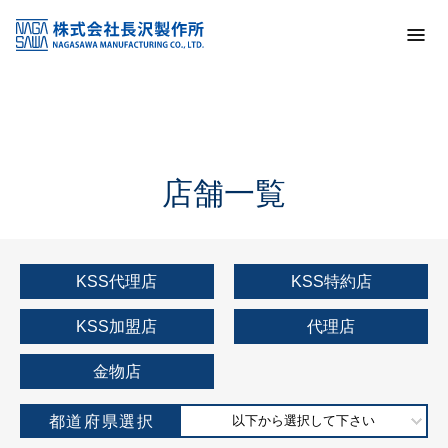
トップ
KSS加盟店・取扱店情報
店舗一覧
店舗一覧
KSS代理店
KSS特約店
KSS加盟店
代理店
金物店
都道府県選択
以下から選択して下さい