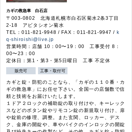
カギの救急車 白石店
〒003-0802 北海道札幌市白石区菊水2条3丁目
2-18 アビタシオン菊水
TEL：011-821-9948 / FAX：011-821-9947 /
k
q-shiroishi@live.jp
営業時間：店舗 10：00〜19：00 工事受付 8：
00〜23：00
定休日：第1・第3・第5日曜日 工事 不定休
販売可
工事・取付可
カギと錠・防犯のことなら、「カギの１１０番・カ
ギの救急車」にお任せ下さい。全国一の店舗数で信
頼と技術をお届けいたします。
１ドア２ロックの補助錠の取り付けや、キーレック
スなどのボタン錠やリモコン錠の新規取り付け、扉
や錠前の修理、調整。また玄関、ロッカー、デス
ク、金庫の開錠や、車やバイクのインロックの開錠
及び紛失キーの作製など、その他、カギと錠・防犯