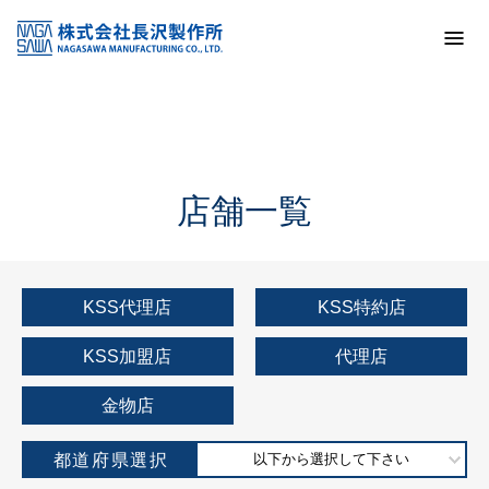
トップ
KSS加盟店・取扱店情報
店舗一覧
店舗一覧
KSS代理店
KSS特約店
KSS加盟店
代理店
金物店
都道府県選択
以下から選択して下さい