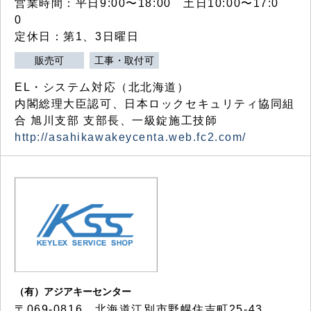
営業時間：平日9:00〜18:00 土日10:00〜17:0
0
定休日：第1、3日曜日
販売可
工事・取付可
EL・システム対応（北北海道）
内閣総理大臣認可、日本ロックセキュリティ協同組
合 旭川支部 支部長、一級錠施工技師
http://asahikawakeycenta.web.fc2.com/
（有）アジアキーセンター
〒069-0816 北海道江別市野幌住吉町25-43