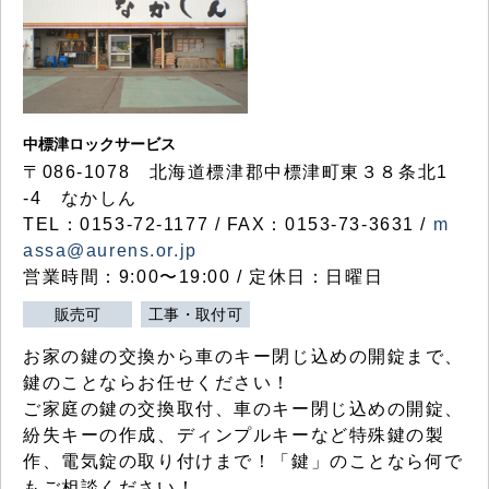
中標津ロックサービス
〒086-1078 北海道標津郡中標津町東３８条北1
-4 なかしん
TEL：0153-72-1177 / FAX：0153-73-3631 /
m
assa@aurens.or.jp
営業時間：9:00〜19:00 / 定休日：日曜日
販売可
工事・取付可
お家の鍵の交換から車のキー閉じ込めの開錠まで、
鍵のことならお任せください！
ご家庭の鍵の交換取付、車のキー閉じ込めの開錠、
紛失キーの作成、ディンプルキーなど特殊鍵の製
作、電気錠の取り付けまで！「鍵」のことなら何で
もご相談ください！