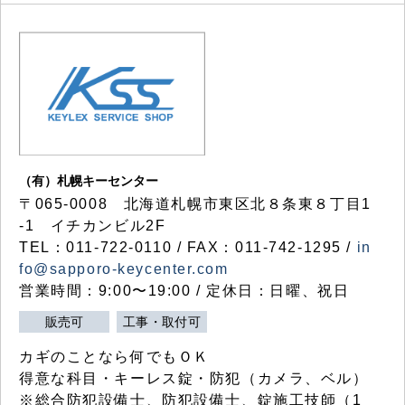
（有）札幌キーセンター
〒065-0008 北海道札幌市東区北８条東８丁目1
-1 イチカンビル2F
TEL：011-722-0110 / FAX：011-742-1295 /
in
fo@sapporo-keycenter.com
営業時間：9:00〜19:00 / 定休日：日曜、祝日
販売可
工事・取付可
カギのことなら何でもＯＫ
得意な科目・キーレス錠・防犯（カメラ、ベル）
※総合防犯設備士、防犯設備士、錠施工技師（1