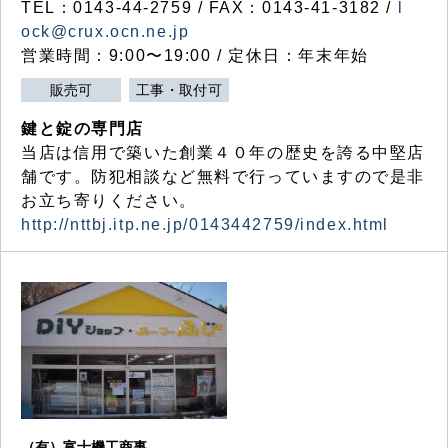
TEL：0143-44-2759 / FAX：0143-41-3182 /
l
ock@crux.ocn.ne.jp
営業時間：9:00〜19:00 / 定休日：年末年始
販売可
工事・取付可
鍵と錠の専門店
当店は信用で築いた創業４０年の歴史を誇る中堅店
舗です。防犯相談など無料で行っていますので是非
お立ち寄りください。
http://nttbj.itp.ne.jp/0143442759/index.html
（有）富士機工商事