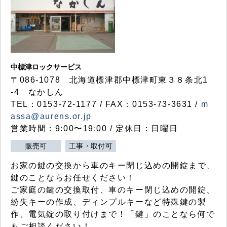
中標津ロックサービス
〒086-1078 北海道標津郡中標津町東３８条北1
-4 なかしん
TEL：0153-72-1177 / FAX：0153-73-3631 /
m
assa@aurens.or.jp
営業時間：9:00〜19:00 / 定休日：日曜日
販売可
工事・取付可
お家の鍵の交換から車のキー閉じ込めの開錠まで、
鍵のことならお任せください！
ご家庭の鍵の交換取付、車のキー閉じ込めの開錠、
紛失キーの作成、ディンプルキーなど特殊鍵の製
作、電気錠の取り付けまで！「鍵」のことなら何で
もご相談ください！