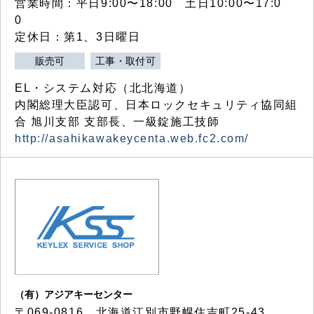
営業時間：平日9:00〜18:00 土日10:00〜17:0
0
定休日：第1、3日曜日
販売可
工事・取付可
EL・システム対応（北北海道）
内閣総理大臣認可、日本ロックセキュリティ協同組
合 旭川支部 支部長、一級錠施工技師
http://asahikawakeycenta.web.fc2.com/
（有）アジアキーセンター
〒069-0816 北海道江別市野幌住吉町25-43