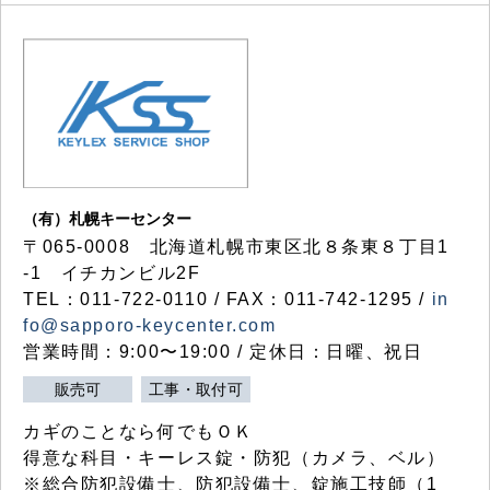
（有）札幌キーセンター
〒065-0008 北海道札幌市東区北８条東８丁目1
-1 イチカンビル2F
TEL：011-722-0110 / FAX：011-742-1295 /
in
fo@sapporo-keycenter.com
営業時間：9:00〜19:00 / 定休日：日曜、祝日
販売可
工事・取付可
カギのことなら何でもＯＫ
得意な科目・キーレス錠・防犯（カメラ、ベル）
※総合防犯設備士、防犯設備士、錠施工技師（1