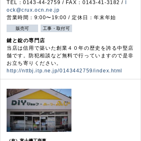
TEL：0143-44-2759 / FAX：0143-41-3182 /
l
ock@crux.ocn.ne.jp
営業時間：9:00〜19:00 / 定休日：年末年始
販売可
工事・取付可
鍵と錠の専門店
当店は信用で築いた創業４０年の歴史を誇る中堅店
舗です。防犯相談など無料で行っていますので是非
お立ち寄りください。
http://nttbj.itp.ne.jp/0143442759/index.html
（有）富士機工商事