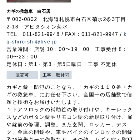
カギの救急車 白石店
〒003-0802 北海道札幌市白石区菊水2条3丁目
2-18 アビタシオン菊水
TEL：011-821-9948 / FAX：011-821-9947 /
k
q-shiroishi@live.jp
営業時間：店舗 10：00〜19：00 工事受付 8：
00〜23：00
定休日：第1・第3・第5日曜日 工事 不定休
販売可
工事・取付可
カギと錠・防犯のことなら、「カギの１１０番・カ
ギの救急車」にお任せ下さい。全国一の店舗数で信
頼と技術をお届けいたします。
１ドア２ロックの補助錠の取り付けや、キーレック
スなどのボタン錠やリモコン錠の新規取り付け、扉
や錠前の修理、調整。また玄関、ロッカー、デス
ク、金庫の開錠や、車やバイクのインロックの開錠
及び紛失キーの作製など、その他、カギと錠・防犯