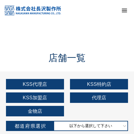
トップ
KSS加盟店・取扱店情報
店舗一覧
店舗一覧
KSS代理店
KSS特約店
KSS加盟店
代理店
金物店
都道府県選択
以下から選択して下さい