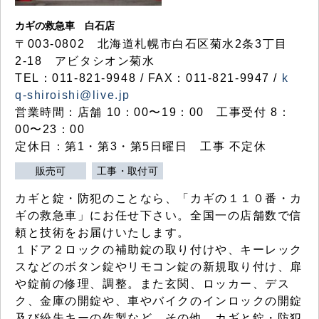
カギの救急車 白石店
〒003-0802 北海道札幌市白石区菊水2条3丁目
2-18 アビタシオン菊水
TEL：011-821-9948 / FAX：011-821-9947 /
k
q-shiroishi@live.jp
営業時間：店舗 10：00〜19：00 工事受付 8：
00〜23：00
定休日：第1・第3・第5日曜日 工事 不定休
販売可
工事・取付可
カギと錠・防犯のことなら、「カギの１１０番・カ
ギの救急車」にお任せ下さい。全国一の店舗数で信
頼と技術をお届けいたします。
１ドア２ロックの補助錠の取り付けや、キーレック
スなどのボタン錠やリモコン錠の新規取り付け、扉
や錠前の修理、調整。また玄関、ロッカー、デス
ク、金庫の開錠や、車やバイクのインロックの開錠
及び紛失キーの作製など、その他、カギと錠・防犯