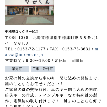
中標津ロックサービス
〒086-1078 北海道標津郡中標津町東３８条北1
-4 なかしん
TEL：0153-72-1177 / FAX：0153-73-3631 /
m
assa@aurens.or.jp
営業時間：9:00〜19:00 / 定休日：日曜日
販売可
工事・取付可
お家の鍵の交換から車のキー閉じ込めの開錠まで、
鍵のことならお任せください！
ご家庭の鍵の交換取付、車のキー閉じ込めの開錠、
紛失キーの作成、ディンプルキーなど特殊鍵の製
作、電気錠の取り付けまで！「鍵」のことなら何で
もご相談ください！