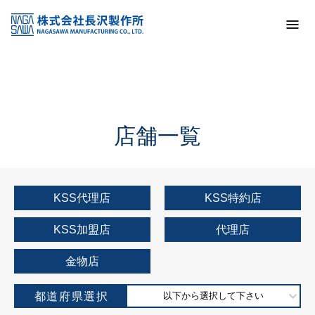
トップ
KSS加盟店・取扱店情報
店舗一覧
店舗一覧
KSS代理店
KSS特約店
KSS加盟店
代理店
金物店
都道府県選択
以下から選択して下さい