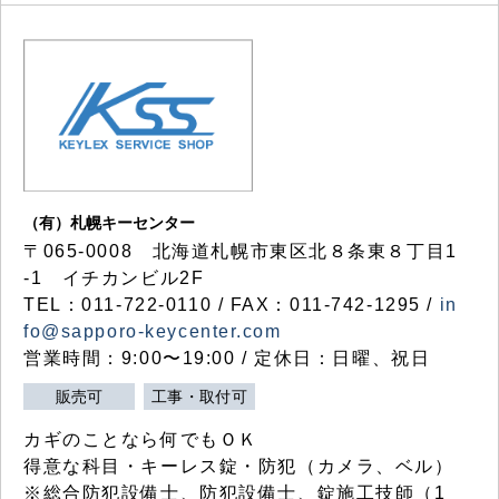
（有）札幌キーセンター
〒065-0008 北海道札幌市東区北８条東８丁目1
-1 イチカンビル2F
TEL：011-722-0110 / FAX：011-742-1295 /
in
fo@sapporo-keycenter.com
営業時間：9:00〜19:00 / 定休日：日曜、祝日
販売可
工事・取付可
カギのことなら何でもＯＫ
得意な科目・キーレス錠・防犯（カメラ、ベル）
※総合防犯設備士、防犯設備士、錠施工技師（1