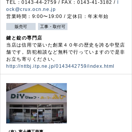
TEL：0143-44-2759 / FAX：0143-41-3182 /
l
ock@crux.ocn.ne.jp
営業時間：9:00〜19:00 / 定休日：年末年始
販売可
工事・取付可
鍵と錠の専門店
当店は信用で築いた創業４０年の歴史を誇る中堅店
舗です。防犯相談など無料で行っていますので是非
お立ち寄りください。
http://nttbj.itp.ne.jp/0143442759/index.html
（有）富士機工商事