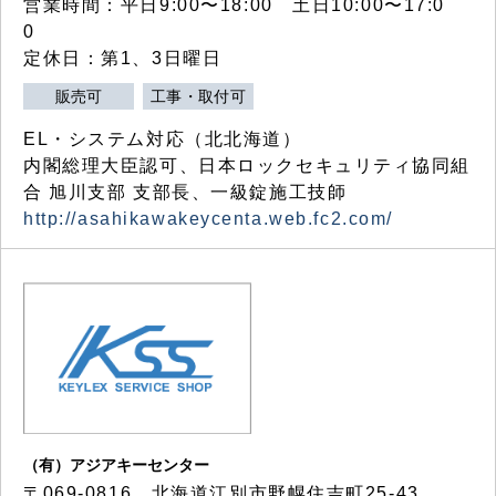
営業時間：平日9:00〜18:00 土日10:00〜17:0
0
定休日：第1、3日曜日
販売可
工事・取付可
EL・システム対応（北北海道）
内閣総理大臣認可、日本ロックセキュリティ協同組
合 旭川支部 支部長、一級錠施工技師
http://asahikawakeycenta.web.fc2.com/
（有）アジアキーセンター
〒069-0816 北海道江別市野幌住吉町25-43