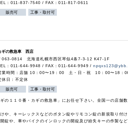
TEL：011-837-7540 / FAX：011-817-0611
販売可
工事・取付可
カギの救急車 西店
〒063-0814 北海道札幌市西区琴似4条7-3-12 K47-1F
TEL：011-644-9948 / FAX：011-644-9949 /
npqxs123@ybb.
営業時間：店舗 10：00〜19：00 土・日・祝 10：00〜18：
定休日：不定休
販売可
工事・取付可
カギの１１０番・カギの救急車」にお任せ下さい。全国一の店舗数
付けや、キーレックスなどのボタン錠やリモコン錠の新規取り付け
の開錠や、車やバイクのインロックの開錠及び紛失キーの作製など