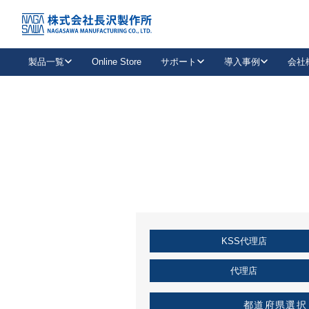
トップ
KSS加盟店・取扱店情報
店舗一覧
製品一覧
Online Store
サポート
導入事例
会社
新卒採用
会社情報
事業内容
中途採用
お問い合わせ
社会貢献活動
パート
2026年度採用情報
キャリア採用・専門職
メールフォームはこちら
工場で
キーレックス
レバーハンドル
キーレックス
機械式ボタン錠
室内用ドアハンドル
導入事例一覧
装
メールニュース
製品検索
お知らせ一覧
よくある質問（FAQ）
特集
簡単診断
教育機関
21
お客様に適したキーレックスをお探しいただけます。
廃番品情報
発
医療機関
品番から探す
取扱店情報
キーレックスを品番からお探しいただけます。
詳し
KSS代理店
企業様採用事
お役立ち情報
代理店
都道府県選択