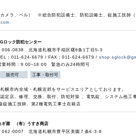
カメラ、ベル） ※総合防犯設備士、防犯設備士、錠施工技師（
.com
SGロック防犯センター
〒006-0838 北海道札幌市手稲区曙8条1丁目5-3
TEL：011-624-6679 / FAX：011-624-6679 /
shop.sglock@g
営業時間：9:00~18:00 緊急のみ24時間可
販売可
工事・取付可
、札幌市内全域・札幌近郊をサービスエリアとしております。
認定店。修理、交換、取付、防犯対策 、電気錠、システム他工
級錠施工技師、第2種電気工事士在籍店
カギ屋 （有）うすき商店
〒062-0007 北海道札幌市豊平区美園７条6-3-8