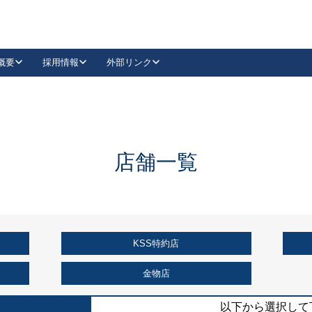
概要
採用情報
外部リンク
YouTube
Instagram
採用
キーレックスカタログ請求
の製品組み立て等
請求フォームはこちら
古代・古代NEO
レバーハンドル
Vi-Clear
古代・古代NEO
飾錠
導入事例一覧
抗ウイルス・抗菌製品
導入事例一覧
Facebook
LinkedIn
店舗一覧
00 / 1100から簡単に交換できるキーレックス4000を
日本ロック工業会
売開始しました。
外部サイト
く見る
KSS特約店
例
長期住宅使用部材標準化推進協議会
外部サイト
金物店
以下から選択して