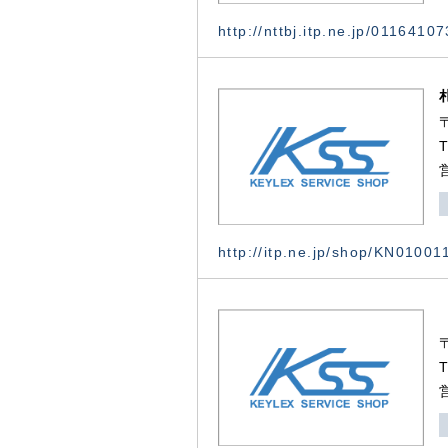
http://nttbj.itp.ne.jp/0116410
http://itp.ne.jp/shop/KN0100