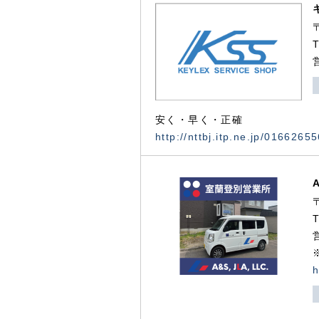
安く・早く・正確
http://nttbj.itp.ne.jp/0166265
h