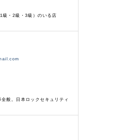
1級・2級・3級）のいる店
mail.com
事全般。日本ロックセキュリティ