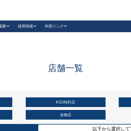
概要
採用情報
外部リンク
YouTube
Instagram
採用
キーレックスカタログ請求
の製品組み立て等
請求フォームはこちら
古代・古代NEO
レバーハンドル
Vi-Clear
古代・古代NEO
飾錠
導入事例一覧
抗ウイルス・抗菌製品
導入事例一覧
Facebook
LinkedIn
店舗一覧
00 / 1100から簡単に交換できるキーレックス4000を
日本ロック工業会
売開始しました。
外部サイト
く見る
KSS特約店
例
長期住宅使用部材標準化推進協議会
外部サイト
金物店
以下から選択して