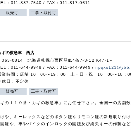
TEL：011-837-7540 / FAX：011-817-0611
販売可
工事・取付可
カギの救急車 西店
〒063-0814 北海道札幌市西区琴似4条7-3-12 K47-1F
TEL：011-644-9948 / FAX：011-644-9949 /
npqxs123@ybb.
営業時間：店舗 10：00〜19：00 土・日・祝 10：00〜18：
定休日：不定休
販売可
工事・取付可
カギの１１０番・カギの救急車」にお任せ下さい。全国一の店舗数
付けや、キーレックスなどのボタン錠やリモコン錠の新規取り付け
の開錠や、車やバイクのインロックの開錠及び紛失キーの作製など