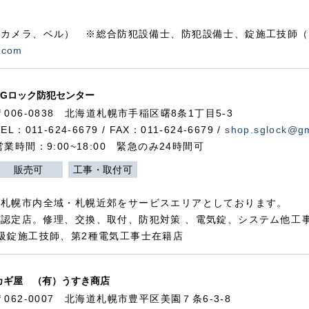
カメラ、ベル） ※総合防犯設備士、防犯設備士、錠施工技師（
.com
SGロック防犯センター
〒006-0838 北海道札幌市手稲区曙8条1丁目5-3
TEL：011-624-6679 / FAX：011-624-6679 /
shop.sglock@g
営業時間：9:00~18:00 緊急のみ24時間可
販売可
工事・取付可
、札幌市内全域・札幌近郊をサービスエリアとしております。
認定店。修理、交換、取付、防犯対策 、電気錠、システム他工
級錠施工技師、第2種電気工事士在籍店
カギ屋 （有）うすき商店
〒062-0007 北海道札幌市豊平区美園７条6-3-8