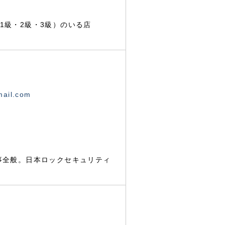
1級・2級・3級）のいる店
mail.com
事全般。日本ロックセキュリティ