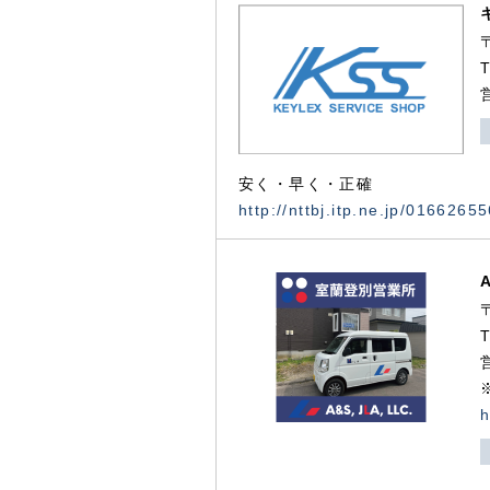
安く・早く・正確
http://nttbj.itp.ne.jp/0166265
h