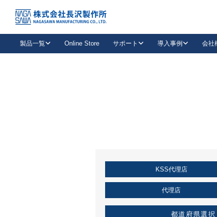
トップ
KSS加盟店・取扱店情報
店舗一覧
製品一覧
Online Store
サポート
導入事例
会社
新卒採用
会社情報
事業内容
中途採用
お問い合わせ
社会貢献活動
パート
2026年度採用情報
キャリア採用・専門職
メールフォームはこちら
工場で
キーレックス
レバーハンドル
キーレックス
機械式ボタン錠
室内用ドアハンドル
導入事例一覧
装
メールニュース
製品検索
お知らせ一覧
よくある質問（FAQ）
特集
簡単診断
教育機関
21
お客様に適したキーレックスをお探しいただけます。
廃番品情報
発
医療機関
品番から探す
取扱店情報
キーレックスを品番からお探しいただけます。
詳し
KSS代理店
企業様採用事
お役立ち情報
代理店
都道府県選択