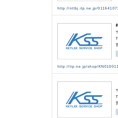
http://nttbj.itp.ne.jp/0116410
http://itp.ne.jp/shop/KN0100