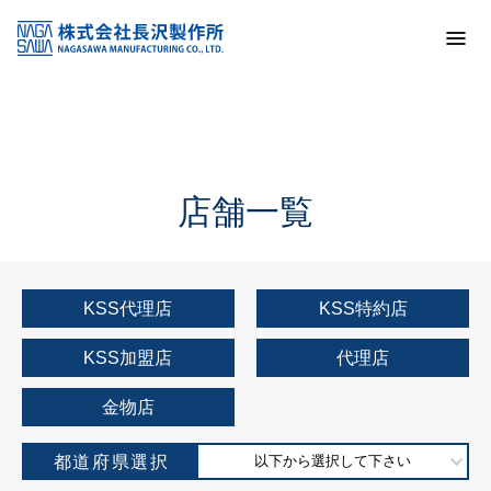
トップ
KSS加盟店・取扱店情報
店舗一覧
店舗一覧
KSS代理店
KSS特約店
KSS加盟店
代理店
金物店
都道府県選択
以下から選択して下さい