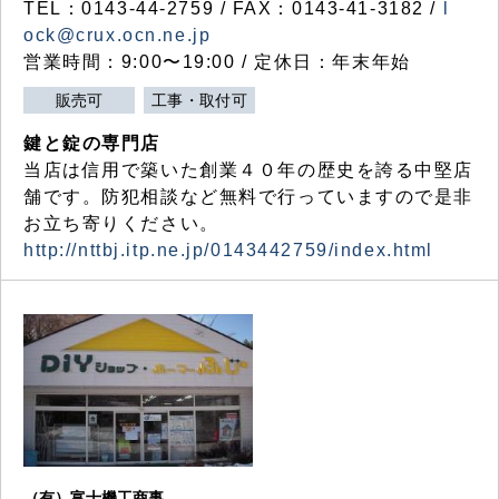
TEL：0143-44-2759 / FAX：0143-41-3182 /
l
ock@crux.ocn.ne.jp
営業時間：9:00〜19:00 / 定休日：年末年始
販売可
工事・取付可
鍵と錠の専門店
当店は信用で築いた創業４０年の歴史を誇る中堅店
舗です。防犯相談など無料で行っていますので是非
お立ち寄りください。
http://nttbj.itp.ne.jp/0143442759/index.html
（有）富士機工商事