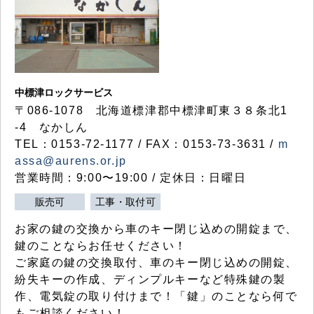
中標津ロックサービス
〒086-1078 北海道標津郡中標津町東３８条北1
-4 なかしん
TEL：0153-72-1177 / FAX：0153-73-3631 /
m
assa@aurens.or.jp
営業時間：9:00〜19:00 / 定休日：日曜日
販売可
工事・取付可
お家の鍵の交換から車のキー閉じ込めの開錠まで、
鍵のことならお任せください！
ご家庭の鍵の交換取付、車のキー閉じ込めの開錠、
紛失キーの作成、ディンプルキーなど特殊鍵の製
作、電気錠の取り付けまで！「鍵」のことなら何で
もご相談ください！