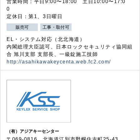
営業時間：平日9:00〜18:00 土日10:00〜17:0
0
定休日：第1、3日曜日
販売可
工事・取付可
EL・システム対応（北北海道）
内閣総理大臣認可、日本ロックセキュリティ協同組
合 旭川支部 支部長、一級錠施工技師
http://asahikawakeycenta.web.fc2.com/
（有）アジアキーセンター
〒069-0816 北海道江別市野幌住吉町25-43