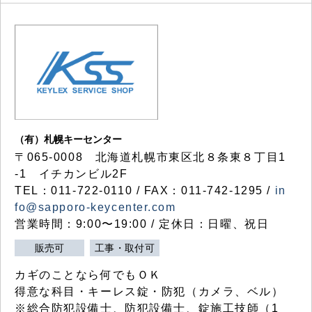
（有）札幌キーセンター
〒065-0008 北海道札幌市東区北８条東８丁目1
-1 イチカンビル2F
TEL：011-722-0110 / FAX：011-742-1295 /
in
fo@sapporo-keycenter.com
営業時間：9:00〜19:00 / 定休日：日曜、祝日
販売可
工事・取付可
カギのことなら何でもＯＫ
得意な科目・キーレス錠・防犯（カメラ、ベル）
※総合防犯設備士、防犯設備士、錠施工技師（1