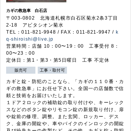
カギの救急車 白石店
〒003-0802 北海道札幌市白石区菊水2条3丁目
2-18 アビタシオン菊水
TEL：011-821-9948 / FAX：011-821-9947 /
k
q-shiroishi@live.jp
営業時間：店舗 10：00〜19：00 工事受付 8：
00〜23：00
定休日：第1・第3・第5日曜日 工事 不定休
販売可
工事・取付可
カギと錠・防犯のことなら、「カギの１１０番・カ
ギの救急車」にお任せ下さい。全国一の店舗数で信
頼と技術をお届けいたします。
１ドア２ロックの補助錠の取り付けや、キーレック
スなどのボタン錠やリモコン錠の新規取り付け、扉
や錠前の修理、調整。また玄関、ロッカー、デス
ク、金庫の開錠や、車やバイクのインロックの開錠
及び紛失キーの作製など、その他、カギと錠・防犯