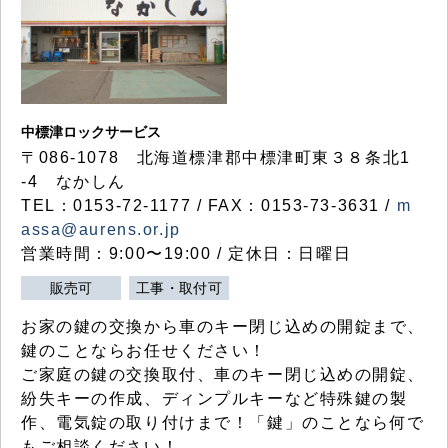
中標津ロックサービス
〒086-1078 北海道標津郡中標津町東３８条北1
-4 なかしん
TEL：0153-72-1177 / FAX：0153-73-3631 /
m
assa@aurens.or.jp
営業時間：9:00〜19:00 / 定休日：日曜日
販売可
工事・取付可
お家の鍵の交換から車のキー閉じ込めの開錠まで、
鍵のことならお任せください！
ご家庭の鍵の交換取付、車のキー閉じ込めの開錠、
紛失キーの作成、ディンプルキーなど特殊鍵の製
作、電気錠の取り付けまで！「鍵」のことなら何で
もご相談ください！