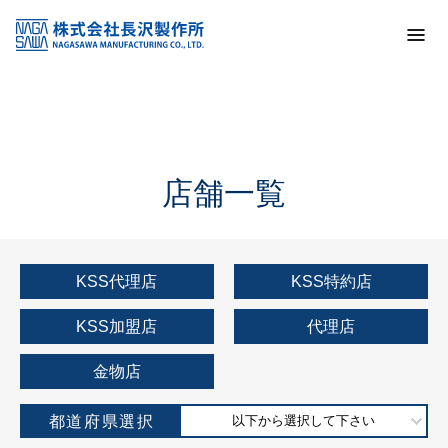
トップ
KSS加盟店・取扱店情報
店舗一覧
店舗一覧
KSS代理店
KSS特約店
KSS加盟店
代理店
金物店
都道府県選択
以下から選択して下さい