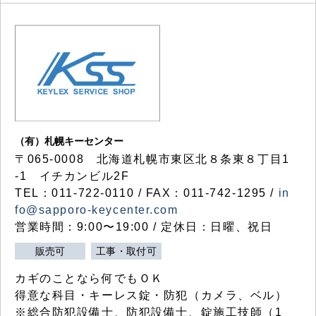
（有）札幌キーセンター
〒065-0008 北海道札幌市東区北８条東８丁目1
-1 イチカンビル2F
TEL：011-722-0110 / FAX：011-742-1295 /
in
fo@sapporo-keycenter.com
営業時間：9:00〜19:00 / 定休日：日曜、祝日
販売可
工事・取付可
カギのことなら何でもＯＫ
得意な科目・キーレス錠・防犯（カメラ、ベル）
※総合防犯設備士、防犯設備士、錠施工技師（1