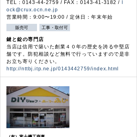
TEL：0143-44-2759 / FAX：0143-41-3182 /
l
ock@crux.ocn.ne.jp
営業時間：9:00〜19:00 / 定休日：年末年始
販売可
工事・取付可
鍵と錠の専門店
当店は信用で築いた創業４０年の歴史を誇る中堅店
舗です。防犯相談など無料で行っていますので是非
お立ち寄りください。
http://nttbj.itp.ne.jp/0143442759/index.html
（有）富士機工商事