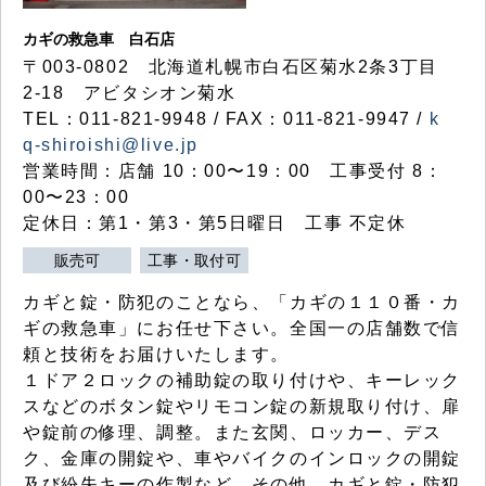
カギの救急車 白石店
〒003-0802 北海道札幌市白石区菊水2条3丁目
2-18 アビタシオン菊水
TEL：011-821-9948 / FAX：011-821-9947 /
k
q-shiroishi@live.jp
営業時間：店舗 10：00〜19：00 工事受付 8：
00〜23：00
定休日：第1・第3・第5日曜日 工事 不定休
販売可
工事・取付可
カギと錠・防犯のことなら、「カギの１１０番・カ
ギの救急車」にお任せ下さい。全国一の店舗数で信
頼と技術をお届けいたします。
１ドア２ロックの補助錠の取り付けや、キーレック
スなどのボタン錠やリモコン錠の新規取り付け、扉
や錠前の修理、調整。また玄関、ロッカー、デス
ク、金庫の開錠や、車やバイクのインロックの開錠
及び紛失キーの作製など、その他、カギと錠・防犯