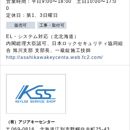
営業時間：平日9:00〜18:00 土日10:00〜17:0
0
定休日：第1、3日曜日
販売可
工事・取付可
EL・システム対応（北北海道）
内閣総理大臣認可、日本ロックセキュリティ協同組
合 旭川支部 支部長、一級錠施工技師
http://asahikawakeycenta.web.fc2.com/
（有）アジアキーセンター
〒069-0816 北海道江別市野幌住吉町25-43