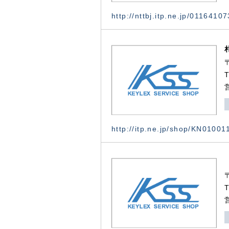
http://nttbj.itp.ne.jp/0116410
http://itp.ne.jp/shop/KN0100