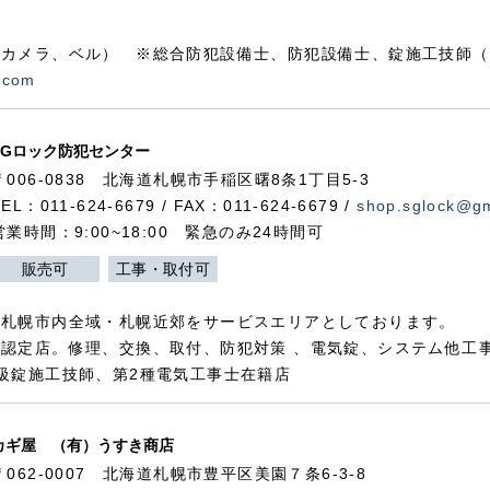
カメラ、ベル） ※総合防犯設備士、防犯設備士、錠施工技師（
.com
SGロック防犯センター
〒006-0838 北海道札幌市手稲区曙8条1丁目5-3
TEL：011-624-6679 / FAX：011-624-6679 /
shop.sglock@g
営業時間：9:00~18:00 緊急のみ24時間可
販売可
工事・取付可
、札幌市内全域・札幌近郊をサービスエリアとしております。
認定店。修理、交換、取付、防犯対策 、電気錠、システム他工
級錠施工技師、第2種電気工事士在籍店
カギ屋 （有）うすき商店
〒062-0007 北海道札幌市豊平区美園７条6-3-8