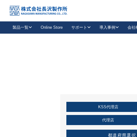
トップ
KSS加盟店・取扱店情報
店舗一覧
製品一覧
Online Store
サポート
導入事例
会社
新卒採用
会社情報
事業内容
中途採用
お問い合わせ
社会貢献活動
パート
2026年度採用情報
キャリア採用・専門職
メールフォームはこちら
工場で
キーレックス
レバーハンドル
キーレックス
機械式ボタン錠
室内用ドアハンドル
導入事例一覧
装
メールニュース
製品検索
お知らせ一覧
よくある質問（FAQ）
特集
簡単診断
教育機関
21
お客様に適したキーレックスをお探しいただけます。
廃番品情報
発
医療機関
品番から探す
取扱店情報
キーレックスを品番からお探しいただけます。
詳し
KSS代理店
企業様採用事
お役立ち情報
代理店
都道府県選択