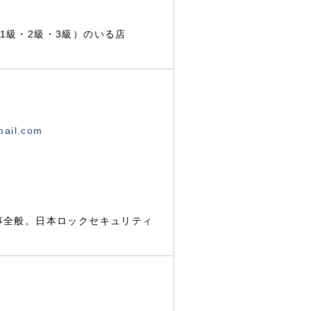
1級・2級・3級）のいる店
mail.com
事全般。日本ロックセキュリティ