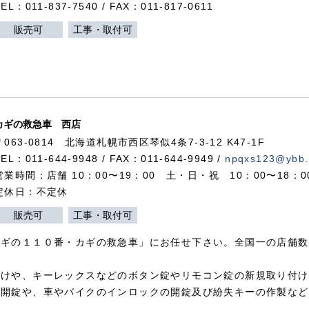
TEL：011-837-7540 / FAX：011-817-0611
販売可
工事・取付可
カギの救急車 西店
〒063-0814 北海道札幌市西区琴似4条7-3-12 K47-1F
TEL：011-644-9948 / FAX：011-644-9949 /
npqxs123@ybb.
営業時間：店舗 10：00〜19：00 土・日・祝 10：00〜18：
定休日：不定休
販売可
工事・取付可
カギの１１０番・カギの救急車」にお任せ下さい。全国一の店舗数
付けや、キーレックスなどのボタン錠やリモコン錠の新規取り付け
の開錠や、車やバイクのインロックの開錠及び紛失キーの作製など