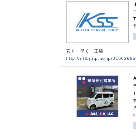
安く・早く・正確
http://nttbj.itp.ne.jp/0166265
h