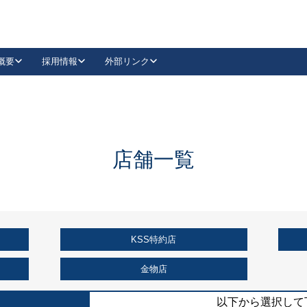
概要
採用情報
外部リンク
YouTube
Instagram
採用
キーレックスカタログ請求
の製品組み立て等
請求フォームはこちら
古代・古代NEO
レバーハンドル
Vi-Clear
古代・古代NEO
飾錠
導入事例一覧
抗ウイルス・抗菌製品
導入事例一覧
Facebook
LinkedIn
店舗一覧
00 / 1100から簡単に交換できるキーレックス4000を
日本ロック工業会
売開始しました。
外部サイト
く見る
KSS特約店
例
長期住宅使用部材標準化推進協議会
外部サイト
金物店
以下から選択して