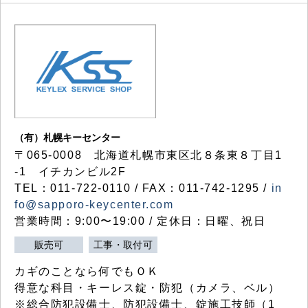
（有）札幌キーセンター
〒065-0008 北海道札幌市東区北８条東８丁目1
-1 イチカンビル2F
TEL：011-722-0110 / FAX：011-742-1295 /
in
fo@sapporo-keycenter.com
営業時間：9:00〜19:00 / 定休日：日曜、祝日
販売可
工事・取付可
カギのことなら何でもＯＫ
得意な科目・キーレス錠・防犯（カメラ、ベル）
※総合防犯設備士、防犯設備士、錠施工技師（1