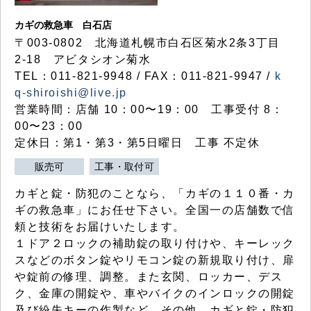
カギの救急車 白石店
〒003-0802 北海道札幌市白石区菊水2条3丁目
2-18 アビタシオン菊水
TEL：011-821-9948 / FAX：011-821-9947 /
k
q-shiroishi@live.jp
営業時間：店舗 10：00〜19：00 工事受付 8：
00〜23：00
定休日：第1・第3・第5日曜日 工事 不定休
販売可
工事・取付可
カギと錠・防犯のことなら、「カギの１１０番・カ
ギの救急車」にお任せ下さい。全国一の店舗数で信
頼と技術をお届けいたします。
１ドア２ロックの補助錠の取り付けや、キーレック
スなどのボタン錠やリモコン錠の新規取り付け、扉
や錠前の修理、調整。また玄関、ロッカー、デス
ク、金庫の開錠や、車やバイクのインロックの開錠
及び紛失キーの作製など、その他、カギと錠・防犯