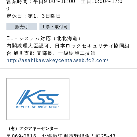
営業時間：平日9:00〜18:00 土日10:00〜17:0
0
定休日：第1、3日曜日
販売可
工事・取付可
EL・システム対応（北北海道）
内閣総理大臣認可、日本ロックセキュリティ協同組
合 旭川支部 支部長、一級錠施工技師
http://asahikawakeycenta.web.fc2.com/
（有）アジアキーセンター
〒069-0816 北海道江別市野幌住吉町25-43