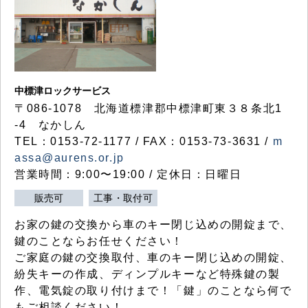
中標津ロックサービス
〒086-1078 北海道標津郡中標津町東３８条北1
-4 なかしん
TEL：0153-72-1177 / FAX：0153-73-3631 /
m
assa@aurens.or.jp
営業時間：9:00〜19:00 / 定休日：日曜日
販売可
工事・取付可
お家の鍵の交換から車のキー閉じ込めの開錠まで、
鍵のことならお任せください！
ご家庭の鍵の交換取付、車のキー閉じ込めの開錠、
紛失キーの作成、ディンプルキーなど特殊鍵の製
作、電気錠の取り付けまで！「鍵」のことなら何で
もご相談ください！