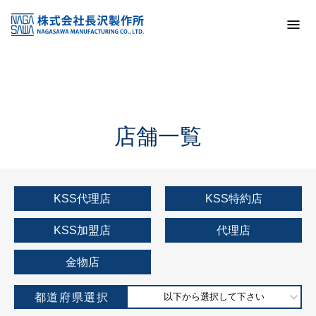
トップ
KSS加盟店・取扱店情報
店舗一覧
店舗一覧
KSS代理店
KSS特約店
KSS加盟店
代理店
金物店
都道府県選択
以下から選択して下さい