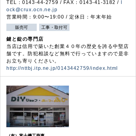
TEL：0143-44-2759 / FAX：0143-41-3182 /
l
ock@crux.ocn.ne.jp
営業時間：9:00〜19:00 / 定休日：年末年始
販売可
工事・取付可
鍵と錠の専門店
当店は信用で築いた創業４０年の歴史を誇る中堅店
舗です。防犯相談など無料で行っていますので是非
お立ち寄りください。
http://nttbj.itp.ne.jp/0143442759/index.html
（有）富士機工商事