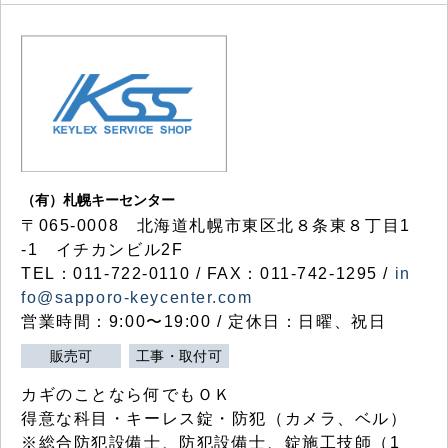
（有）札幌キーセンター
〒065-0008 北海道札幌市東区北８条東８丁目1
-1 イチカンビル2F
TEL：011-722-0110 / FAX：011-742-1295 /
in
fo@sapporo-keycenter.com
営業時間：9:00〜19:00 / 定休日：日曜、祝日
販売可
工事・取付可
カギのことなら何でもＯＫ
得意な科目・キーレス錠・防犯（カメラ、ベル）
※総合防犯設備士、防犯設備士、錠施工技師（1