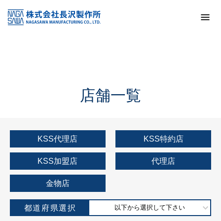
トップ
KSS加盟店・取扱店情報
店舗一覧
店舗一覧
KSS代理店
KSS特約店
KSS加盟店
代理店
金物店
都道府県選択
以下から選択して下さい