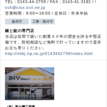
TEL：0143-44-2759 / FAX：0143-41-3182 /
l
ock@crux.ocn.ne.jp
営業時間：9:00〜19:00 / 定休日：年末年始
販売可
工事・取付可
鍵と錠の専門店
当店は信用で築いた創業４０年の歴史を誇る中堅店
舗です。防犯相談など無料で行っていますので是非
お立ち寄りください。
http://nttbj.itp.ne.jp/0143442759/index.html
（有）富士機工商事