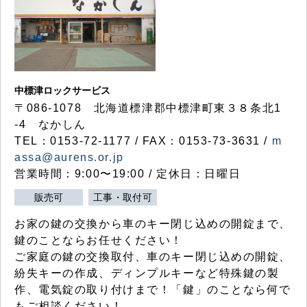
中標津ロックサービス
〒086-1078 北海道標津郡中標津町東３８条北1
-4 なかしん
TEL：0153-72-1177 / FAX：0153-73-3631 /
m
assa@aurens.or.jp
営業時間：9:00〜19:00 / 定休日：日曜日
販売可
工事・取付可
お家の鍵の交換から車のキー閉じ込めの開錠まで、
鍵のことならお任せください！
ご家庭の鍵の交換取付、車のキー閉じ込めの開錠、
紛失キーの作成、ディンプルキーなど特殊鍵の製
作、電気錠の取り付けまで！「鍵」のことなら何で
もご相談ください！