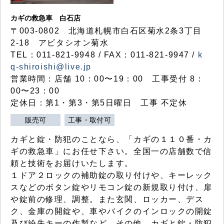
カギの救急車 白石店
〒003-0802 北海道札幌市白石区菊水2条3丁目
2-18 アビタシオン菊水
TEL：011-821-9948 / FAX：011-821-9947 /
k
q-shiroishi@live.jp
営業時間：店舗 10：00〜19：00 工事受付 8：
00〜23：00
定休日：第1・第3・第5日曜日 工事 不定休
販売可
工事・取付可
カギと錠・防犯のことなら、「カギの１１０番・カ
ギの救急車」にお任せ下さい。全国一の店舗数で信
頼と技術をお届けいたします。
１ドア２ロックの補助錠の取り付けや、キーレック
スなどのボタン錠やリモコン錠の新規取り付け、扉
や錠前の修理、調整。また玄関、ロッカー、デス
ク、金庫の開錠や、車やバイクのインロックの開錠
及び紛失キーの作製など、その他、カギと錠・防犯