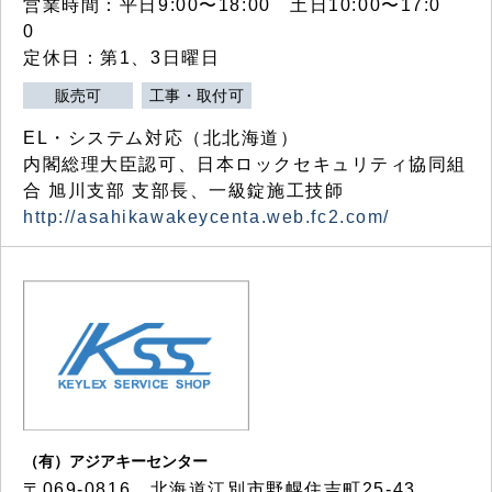
営業時間：平日9:00〜18:00 土日10:00〜17:0
0
定休日：第1、3日曜日
販売可
工事・取付可
EL・システム対応（北北海道）
内閣総理大臣認可、日本ロックセキュリティ協同組
合 旭川支部 支部長、一級錠施工技師
http://asahikawakeycenta.web.fc2.com/
（有）アジアキーセンター
〒069-0816 北海道江別市野幌住吉町25-43