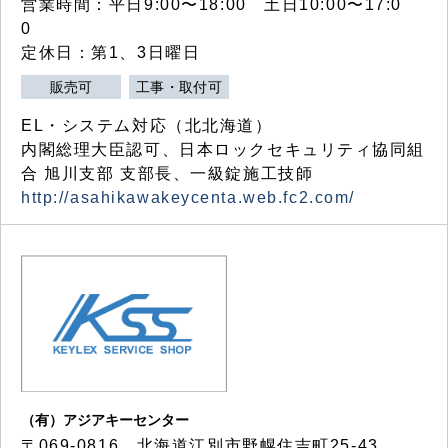
営業時間：平日9:00〜18:00 土日10:00〜17:0
0
定休日：第1、3日曜日
販売可
工事・取付可
EL・システム対応（北北海道）
内閣総理大臣認可、日本ロックセキュリティ協同組
合 旭川支部 支部長、一級錠施工技師
http://asahikawakeycenta.web.fc2.com/
（有）アジアキーセンター
〒069-0816 北海道江別市野幌住吉町25-43