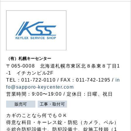
（有）札幌キーセンター
〒065-0008 北海道札幌市東区北８条東８丁目1
-1 イチカンビル2F
TEL：011-722-0110 / FAX：011-742-1295 /
in
fo@sapporo-keycenter.com
営業時間：9:00〜19:00 / 定休日：日曜、祝日
販売可
工事・取付可
カギのことなら何でもＯＫ
得意な科目・キーレス錠・防犯（カメラ、ベル）
※総合防犯設備士、防犯設備士、錠施工技師（1