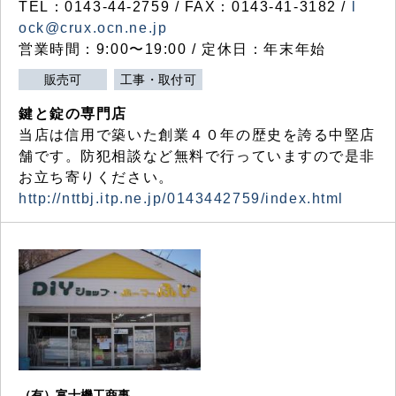
TEL：0143-44-2759 / FAX：0143-41-3182 /
l
ock@crux.ocn.ne.jp
営業時間：9:00〜19:00 / 定休日：年末年始
販売可
工事・取付可
鍵と錠の専門店
当店は信用で築いた創業４０年の歴史を誇る中堅店
舗です。防犯相談など無料で行っていますので是非
お立ち寄りください。
http://nttbj.itp.ne.jp/0143442759/index.html
（有）富士機工商事