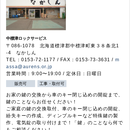
中標津ロックサービス
〒086-1078 北海道標津郡中標津町東３８条北1
-4 なかしん
TEL：0153-72-1177 / FAX：0153-73-3631 /
m
assa@aurens.or.jp
営業時間：9:00〜19:00 / 定休日：日曜日
販売可
工事・取付可
お家の鍵の交換から車のキー閉じ込めの開錠まで、
鍵のことならお任せください！
ご家庭の鍵の交換取付、車のキー閉じ込めの開錠、
紛失キーの作成、ディンプルキーなど特殊鍵の製
作、電気錠の取り付けまで！「鍵」のことなら何で
もご相談ください！