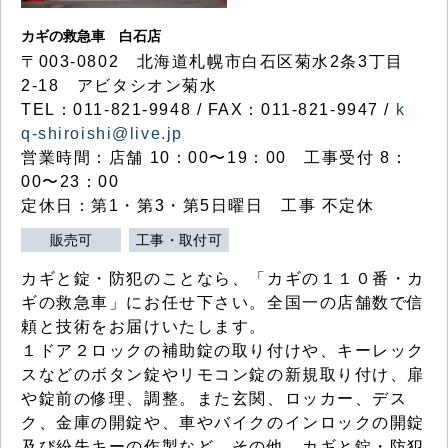
カギの救急車 白石店
〒003-0802 北海道札幌市白石区菊水2条3丁目
2-18 アビタシオン菊水
TEL：011-821-9948 / FAX：011-821-9947 /
k
q-shiroishi@live.jp
営業時間：店舗 10：00〜19：00 工事受付 8：
00〜23：00
定休日：第1・第3・第5日曜日 工事 不定休
販売可
工事・取付可
カギと錠・防犯のことなら、「カギの１１０番・カ
ギの救急車」にお任せ下さい。全国一の店舗数で信
頼と技術をお届けいたします。
１ドア２ロックの補助錠の取り付けや、キーレック
スなどのボタン錠やリモコン錠の新規取り付け、扉
や錠前の修理、調整。また玄関、ロッカー、デス
ク、金庫の開錠や、車やバイクのインロックの開錠
及び紛失キーの作製など、その他、カギと錠・防犯