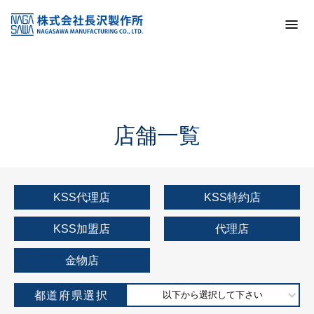
トップ
KSS加盟店・取扱店情報
店舗一覧
店舗一覧
KSS代理店
KSS特約店
KSS加盟店
代理店
金物店
都道府県選択
以下から選択して下さい