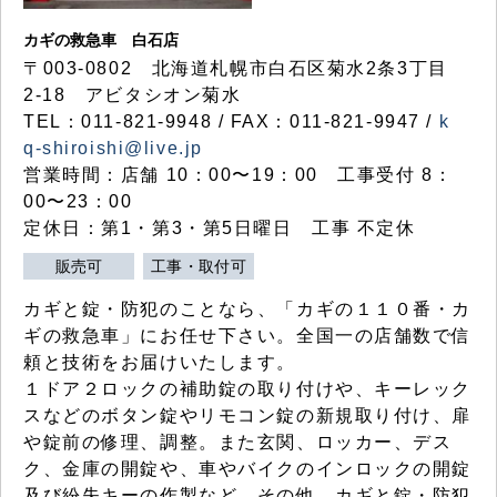
カギの救急車 白石店
〒003-0802 北海道札幌市白石区菊水2条3丁目
2-18 アビタシオン菊水
TEL：011-821-9948 / FAX：011-821-9947 /
k
q-shiroishi@live.jp
営業時間：店舗 10：00〜19：00 工事受付 8：
00〜23：00
定休日：第1・第3・第5日曜日 工事 不定休
販売可
工事・取付可
カギと錠・防犯のことなら、「カギの１１０番・カ
ギの救急車」にお任せ下さい。全国一の店舗数で信
頼と技術をお届けいたします。
１ドア２ロックの補助錠の取り付けや、キーレック
スなどのボタン錠やリモコン錠の新規取り付け、扉
や錠前の修理、調整。また玄関、ロッカー、デス
ク、金庫の開錠や、車やバイクのインロックの開錠
及び紛失キーの作製など、その他、カギと錠・防犯