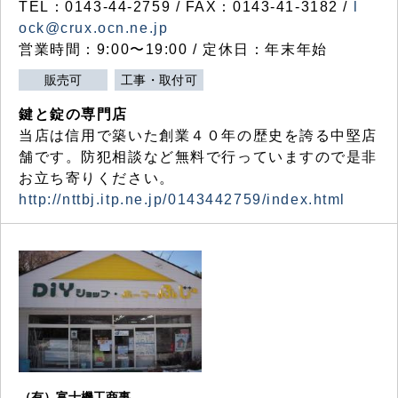
TEL：0143-44-2759 / FAX：0143-41-3182 /
l
ock@crux.ocn.ne.jp
営業時間：9:00〜19:00 / 定休日：年末年始
販売可
工事・取付可
鍵と錠の専門店
当店は信用で築いた創業４０年の歴史を誇る中堅店
舗です。防犯相談など無料で行っていますので是非
お立ち寄りください。
http://nttbj.itp.ne.jp/0143442759/index.html
（有）富士機工商事