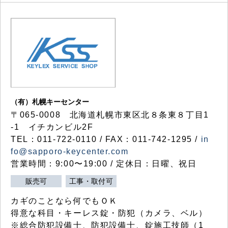
（有）札幌キーセンター
〒065-0008 北海道札幌市東区北８条東８丁目1
-1 イチカンビル2F
TEL：011-722-0110 / FAX：011-742-1295 /
in
fo@sapporo-keycenter.com
営業時間：9:00〜19:00 / 定休日：日曜、祝日
販売可
工事・取付可
カギのことなら何でもＯＫ
得意な科目・キーレス錠・防犯（カメラ、ベル）
※総合防犯設備士、防犯設備士、錠施工技師（1