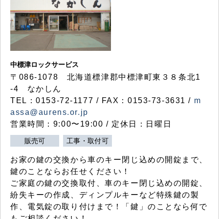
中標津ロックサービス
〒086-1078 北海道標津郡中標津町東３８条北1
-4 なかしん
TEL：0153-72-1177 / FAX：0153-73-3631 /
m
assa@aurens.or.jp
営業時間：9:00〜19:00 / 定休日：日曜日
販売可
工事・取付可
お家の鍵の交換から車のキー閉じ込めの開錠まで、
鍵のことならお任せください！
ご家庭の鍵の交換取付、車のキー閉じ込めの開錠、
紛失キーの作成、ディンプルキーなど特殊鍵の製
作、電気錠の取り付けまで！「鍵」のことなら何で
もご相談ください！