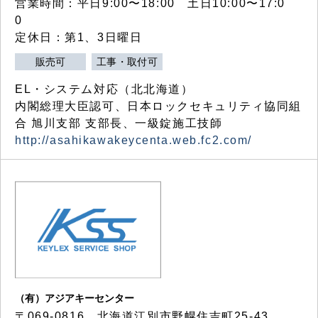
営業時間：平日9:00〜18:00 土日10:00〜17:0
0
定休日：第1、3日曜日
販売可
工事・取付可
EL・システム対応（北北海道）
内閣総理大臣認可、日本ロックセキュリティ協同組
合 旭川支部 支部長、一級錠施工技師
http://asahikawakeycenta.web.fc2.com/
（有）アジアキーセンター
〒069-0816 北海道江別市野幌住吉町25-43