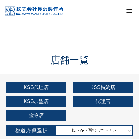
トップ
KSS加盟店・取扱店情報
店舗一覧
店舗一覧
KSS代理店
KSS特約店
KSS加盟店
代理店
金物店
都道府県選択
以下から選択して下さい