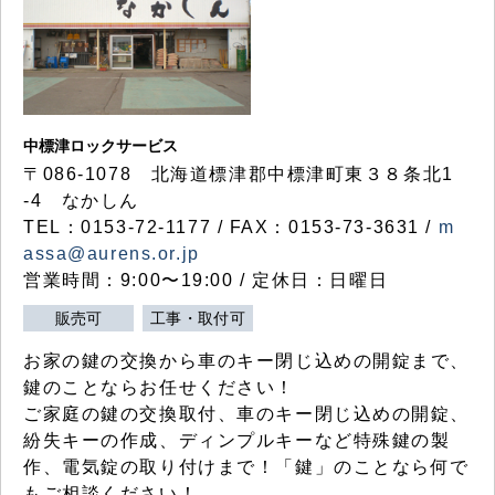
中標津ロックサービス
〒086-1078 北海道標津郡中標津町東３８条北1
-4 なかしん
TEL：0153-72-1177 / FAX：0153-73-3631 /
m
assa@aurens.or.jp
営業時間：9:00〜19:00 / 定休日：日曜日
販売可
工事・取付可
お家の鍵の交換から車のキー閉じ込めの開錠まで、
鍵のことならお任せください！
ご家庭の鍵の交換取付、車のキー閉じ込めの開錠、
紛失キーの作成、ディンプルキーなど特殊鍵の製
作、電気錠の取り付けまで！「鍵」のことなら何で
もご相談ください！