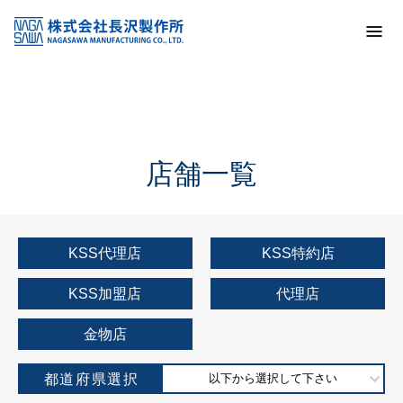
トップ
KSS加盟店・取扱店情報
店舗一覧
店舗一覧
KSS代理店
KSS特約店
KSS加盟店
代理店
金物店
都道府県選択
以下から選択して下さい