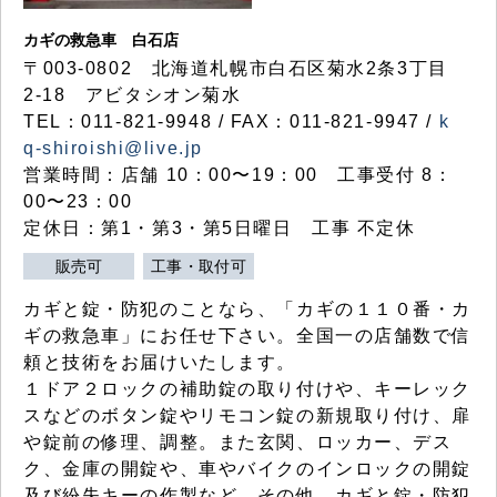
カギの救急車 白石店
〒003-0802 北海道札幌市白石区菊水2条3丁目
2-18 アビタシオン菊水
TEL：011-821-9948 / FAX：011-821-9947 /
k
q-shiroishi@live.jp
営業時間：店舗 10：00〜19：00 工事受付 8：
00〜23：00
定休日：第1・第3・第5日曜日 工事 不定休
販売可
工事・取付可
カギと錠・防犯のことなら、「カギの１１０番・カ
ギの救急車」にお任せ下さい。全国一の店舗数で信
頼と技術をお届けいたします。
１ドア２ロックの補助錠の取り付けや、キーレック
スなどのボタン錠やリモコン錠の新規取り付け、扉
や錠前の修理、調整。また玄関、ロッカー、デス
ク、金庫の開錠や、車やバイクのインロックの開錠
及び紛失キーの作製など、その他、カギと錠・防犯