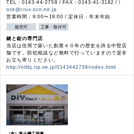
TEL：0143-44-2759 / FAX：0143-41-3182 /
l
ock@crux.ocn.ne.jp
営業時間：9:00〜19:00 / 定休日：年末年始
販売可
工事・取付可
鍵と錠の専門店
当店は信用で築いた創業４０年の歴史を誇る中堅店
舗です。防犯相談など無料で行っていますので是非
お立ち寄りください。
http://nttbj.itp.ne.jp/0143442759/index.html
（有）富士機工商事