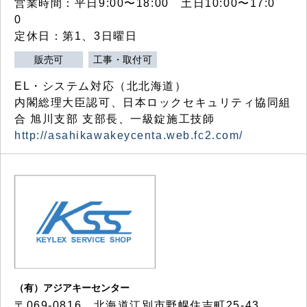
営業時間：平日9:00〜18:00 土日10:00〜17:0
0
定休日：第1、3日曜日
販売可
工事・取付可
EL・システム対応（北北海道）
内閣総理大臣認可、日本ロックセキュリティ協同組
合 旭川支部 支部長、一級錠施工技師
http://asahikawakeycenta.web.fc2.com/
（有）アジアキーセンター
〒069-0816 北海道江別市野幌住吉町25-43