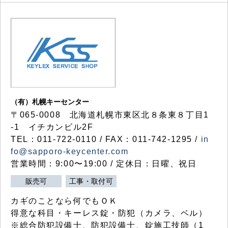
（有）札幌キーセンター
〒065-0008 北海道札幌市東区北８条東８丁目1
-1 イチカンビル2F
TEL：011-722-0110 / FAX：011-742-1295 /
in
fo@sapporo-keycenter.com
営業時間：9:00〜19:00 / 定休日：日曜、祝日
販売可
工事・取付可
カギのことなら何でもＯＫ
得意な科目・キーレス錠・防犯（カメラ、ベル）
※総合防犯設備士、防犯設備士、錠施工技師（1