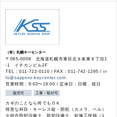
（有）札幌キーセンター
〒065-0008 北海道札幌市東区北８条東８丁目1
-1 イチカンビル2F
TEL：011-722-0110 / FAX：011-742-1295 /
in
fo@sapporo-keycenter.com
営業時間：9:00〜19:00 / 定休日：日曜、祝日
販売可
工事・取付可
カギのことなら何でもＯＫ
得意な科目・キーレス錠・防犯（カメラ、ベル）
※総合防犯設備士、防犯設備士、錠施工技師（1