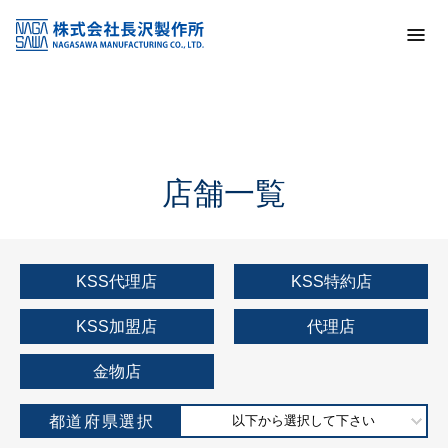
トップ
KSS加盟店・取扱店情報
店舗一覧
店舗一覧
KSS代理店
KSS特約店
KSS加盟店
代理店
金物店
都道府県選択
以下から選択して下さい