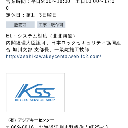
営業時間：平日9:00〜18:00 土日10:00〜17:0
0
定休日：第1、3日曜日
販売可
工事・取付可
EL・システム対応（北北海道）
内閣総理大臣認可、日本ロックセキュリティ協同組
合 旭川支部 支部長、一級錠施工技師
http://asahikawakeycenta.web.fc2.com/
（有）アジアキーセンター
〒069-0816 北海道江別市野幌住吉町25-43