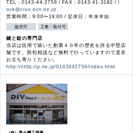
TEL：0143-44-2759 / FAX：0143-41-3182 /
l
ock@crux.ocn.ne.jp
営業時間：9:00〜19:00 / 定休日：年末年始
販売可
工事・取付可
鍵と錠の専門店
当店は信用で築いた創業４０年の歴史を誇る中堅店
舗です。防犯相談など無料で行っていますので是非
お立ち寄りください。
http://nttbj.itp.ne.jp/0143442759/index.html
（有）富士機工商事