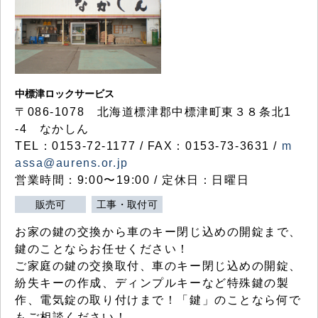
中標津ロックサービス
〒086-1078 北海道標津郡中標津町東３８条北1
-4 なかしん
TEL：0153-72-1177 / FAX：0153-73-3631 /
m
assa@aurens.or.jp
営業時間：9:00〜19:00 / 定休日：日曜日
販売可
工事・取付可
お家の鍵の交換から車のキー閉じ込めの開錠まで、
鍵のことならお任せください！
ご家庭の鍵の交換取付、車のキー閉じ込めの開錠、
紛失キーの作成、ディンプルキーなど特殊鍵の製
作、電気錠の取り付けまで！「鍵」のことなら何で
もご相談ください！