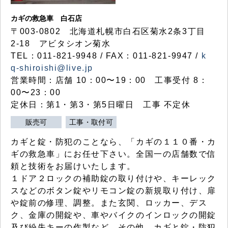
カギの救急車 白石店
〒003-0802 北海道札幌市白石区菊水2条3丁目
2-18 アビタシオン菊水
TEL：011-821-9948 / FAX：011-821-9947 /
k
q-shiroishi@live.jp
営業時間：店舗 10：00〜19：00 工事受付 8：
00〜23：00
定休日：第1・第3・第5日曜日 工事 不定休
販売可
工事・取付可
カギと錠・防犯のことなら、「カギの１１０番・カ
ギの救急車」にお任せ下さい。全国一の店舗数で信
頼と技術をお届けいたします。
１ドア２ロックの補助錠の取り付けや、キーレック
スなどのボタン錠やリモコン錠の新規取り付け、扉
や錠前の修理、調整。また玄関、ロッカー、デス
ク、金庫の開錠や、車やバイクのインロックの開錠
及び紛失キーの作製など、その他、カギと錠・防犯