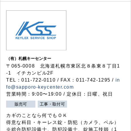
（有）札幌キーセンター
〒065-0008 北海道札幌市東区北８条東８丁目1
-1 イチカンビル2F
TEL：011-722-0110 / FAX：011-742-1295 /
in
fo@sapporo-keycenter.com
営業時間：9:00〜19:00 / 定休日：日曜、祝日
販売可
工事・取付可
カギのことなら何でもＯＫ
得意な科目・キーレス錠・防犯（カメラ、ベル）
※総合防犯設備士、防犯設備士、錠施工技師（1