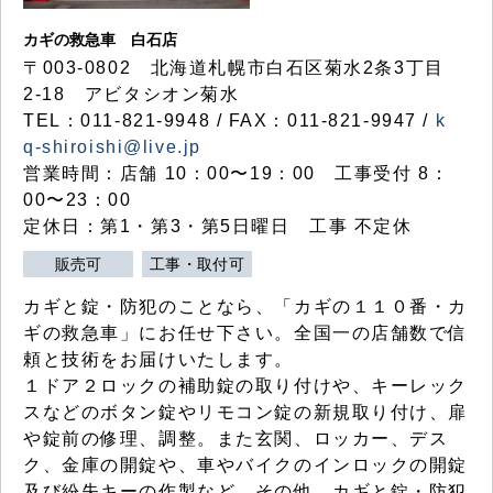
カギの救急車 白石店
〒003-0802 北海道札幌市白石区菊水2条3丁目
2-18 アビタシオン菊水
TEL：011-821-9948 / FAX：011-821-9947 /
k
q-shiroishi@live.jp
営業時間：店舗 10：00〜19：00 工事受付 8：
00〜23：00
定休日：第1・第3・第5日曜日 工事 不定休
販売可
工事・取付可
カギと錠・防犯のことなら、「カギの１１０番・カ
ギの救急車」にお任せ下さい。全国一の店舗数で信
頼と技術をお届けいたします。
１ドア２ロックの補助錠の取り付けや、キーレック
スなどのボタン錠やリモコン錠の新規取り付け、扉
や錠前の修理、調整。また玄関、ロッカー、デス
ク、金庫の開錠や、車やバイクのインロックの開錠
及び紛失キーの作製など、その他、カギと錠・防犯