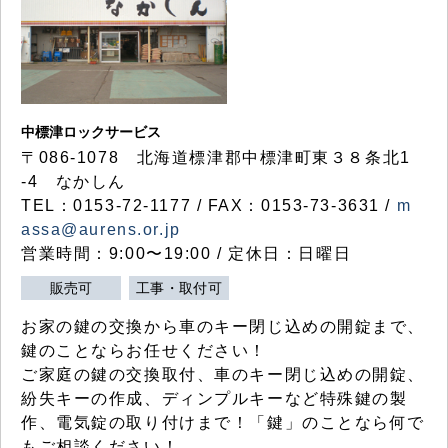
中標津ロックサービス
〒086-1078 北海道標津郡中標津町東３８条北1
-4 なかしん
TEL：0153-72-1177 / FAX：0153-73-3631 /
m
assa@aurens.or.jp
営業時間：9:00〜19:00 / 定休日：日曜日
販売可
工事・取付可
お家の鍵の交換から車のキー閉じ込めの開錠まで、
鍵のことならお任せください！
ご家庭の鍵の交換取付、車のキー閉じ込めの開錠、
紛失キーの作成、ディンプルキーなど特殊鍵の製
作、電気錠の取り付けまで！「鍵」のことなら何で
もご相談ください！