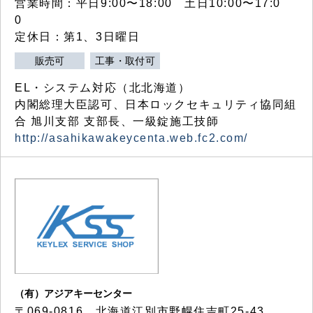
営業時間：平日9:00〜18:00 土日10:00〜17:0
0
定休日：第1、3日曜日
販売可
工事・取付可
EL・システム対応（北北海道）
内閣総理大臣認可、日本ロックセキュリティ協同組
合 旭川支部 支部長、一級錠施工技師
http://asahikawakeycenta.web.fc2.com/
（有）アジアキーセンター
〒069-0816 北海道江別市野幌住吉町25-43