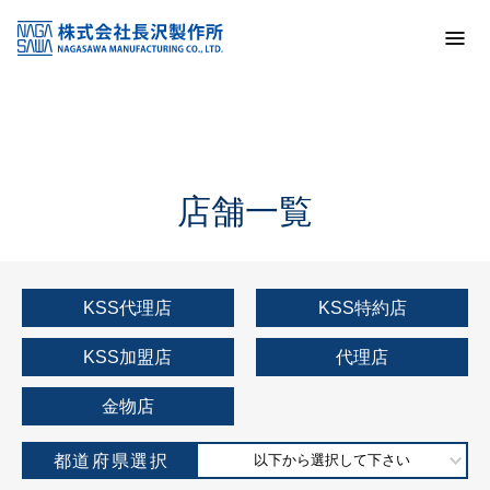
トップ
KSS加盟店・取扱店情報
店舗一覧
店舗一覧
KSS代理店
KSS特約店
KSS加盟店
代理店
金物店
都道府県選択
以下から選択して下さい