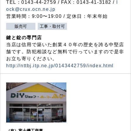
TEL：0143-44-2759 / FAX：0143-41-3182 /
l
ock@crux.ocn.ne.jp
営業時間：9:00〜19:00 / 定休日：年末年始
販売可
工事・取付可
鍵と錠の専門店
当店は信用で築いた創業４０年の歴史を誇る中堅店
舗です。防犯相談など無料で行っていますので是非
お立ち寄りください。
http://nttbj.itp.ne.jp/0143442759/index.html
（有）富士機工商事