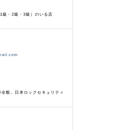
1級・2級・3級）のいる店
mail.com
事全般。日本ロックセキュリティ