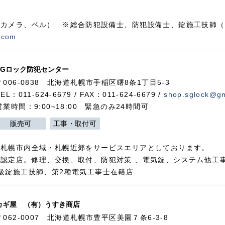
カメラ、ベル） ※総合防犯設備士、防犯設備士、錠施工技師（
.com
SGロック防犯センター
〒006-0838 北海道札幌市手稲区曙8条1丁目5-3
TEL：011-624-6679 / FAX：011-624-6679 /
shop.sglock@g
営業時間：9:00~18:00 緊急のみ24時間可
販売可
工事・取付可
、札幌市内全域・札幌近郊をサービスエリアとしております。
認定店。修理、交換、取付、防犯対策 、電気錠、システム他工
級錠施工技師、第2種電気工事士在籍店
カギ屋 （有）うすき商店
〒062-0007 北海道札幌市豊平区美園７条6-3-8