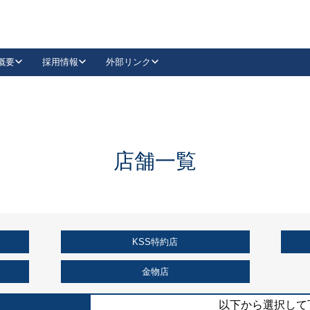
概要
採用情報
外部リンク
YouTube
Instagram
採用
キーレックスカタログ請求
の製品組み立て等
請求フォームはこちら
古代・古代NEO
レバーハンドル
Vi-Clear
古代・古代NEO
飾錠
導入事例一覧
抗ウイルス・抗菌製品
導入事例一覧
Facebook
LinkedIn
店舗一覧
00 / 1100から簡単に交換できるキーレックス4000を
日本ロック工業会
売開始しました。
外部サイト
く見る
KSS特約店
例
長期住宅使用部材標準化推進協議会
外部サイト
金物店
以下から選択して