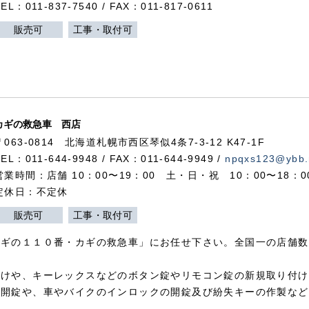
TEL：011-837-7540 / FAX：011-817-0611
販売可
工事・取付可
カギの救急車 西店
〒063-0814 北海道札幌市西区琴似4条7-3-12 K47-1F
TEL：011-644-9948 / FAX：011-644-9949 /
npqxs123@ybb.
営業時間：店舗 10：00〜19：00 土・日・祝 10：00〜18：
定休日：不定休
販売可
工事・取付可
カギの１１０番・カギの救急車」にお任せ下さい。全国一の店舗数
付けや、キーレックスなどのボタン錠やリモコン錠の新規取り付け
の開錠や、車やバイクのインロックの開錠及び紛失キーの作製など