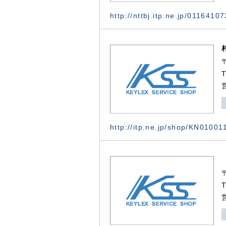
http://nttbj.itp.ne.jp/0116410
http://itp.ne.jp/shop/KN0100