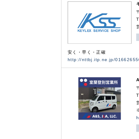
安く・早く・正確
http://nttbj.itp.ne.jp/0166265
h