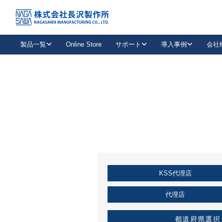
トップ
KSS加盟店・取扱店情報
店舗一覧
製品一覧
Online Store
サポート
導入事例
会社
新卒採用
会社情報
事業内容
中途採用
お問い合わせ
社会貢献活動
パート
2026年度採用情報
キャリア採用・専門職
メールフォームはこちら
工場で
キーレックス
レバーハンドル
キーレックス
機械式ボタン錠
室内用ドアハンドル
導入事例一覧
装
メールニュース
製品検索
お知らせ一覧
よくある質問（FAQ）
特集
簡単診断
教育機関
21
お客様に適したキーレックスをお探しいただけます。
廃番品情報
発
医療機関
品番から探す
取扱店情報
キーレックスを品番からお探しいただけます。
詳し
KSS代理店
企業様採用事
お役立ち情報
代理店
都道府県選択