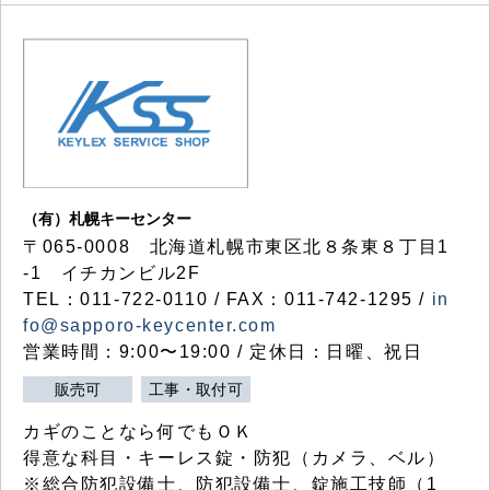
（有）札幌キーセンター
〒065-0008 北海道札幌市東区北８条東８丁目1
-1 イチカンビル2F
TEL：011-722-0110 / FAX：011-742-1295 /
in
fo@sapporo-keycenter.com
営業時間：9:00〜19:00 / 定休日：日曜、祝日
販売可
工事・取付可
カギのことなら何でもＯＫ
得意な科目・キーレス錠・防犯（カメラ、ベル）
※総合防犯設備士、防犯設備士、錠施工技師（1