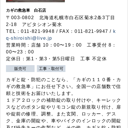
カギの救急車 白石店
〒003-0802 北海道札幌市白石区菊水2条3丁目
2-18 アビタシオン菊水
TEL：011-821-9948 / FAX：011-821-9947 /
k
q-shiroishi@live.jp
営業時間：店舗 10：00〜19：00 工事受付 8：
00〜23：00
定休日：第1・第3・第5日曜日 工事 不定休
販売可
工事・取付可
カギと錠・防犯のことなら、「カギの１１０番・カ
ギの救急車」にお任せ下さい。全国一の店舗数で信
頼と技術をお届けいたします。
１ドア２ロックの補助錠の取り付けや、キーレック
スなどのボタン錠やリモコン錠の新規取り付け、扉
や錠前の修理、調整。また玄関、ロッカー、デス
ク、金庫の開錠や、車やバイクのインロックの開錠
及び紛失キーの作製など、その他、カギと錠・防犯