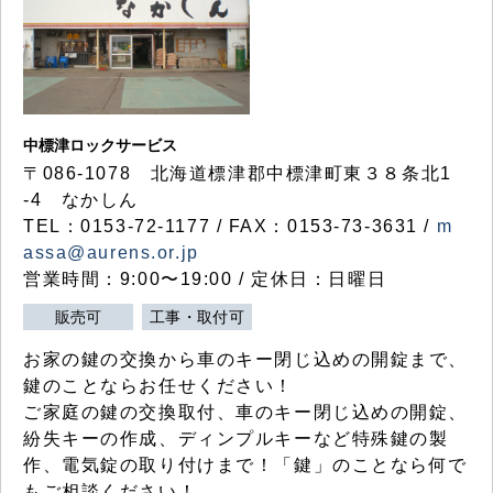
中標津ロックサービス
〒086-1078 北海道標津郡中標津町東３８条北1
-4 なかしん
TEL：0153-72-1177 / FAX：0153-73-3631 /
m
assa@aurens.or.jp
営業時間：9:00〜19:00 / 定休日：日曜日
販売可
工事・取付可
お家の鍵の交換から車のキー閉じ込めの開錠まで、
鍵のことならお任せください！
ご家庭の鍵の交換取付、車のキー閉じ込めの開錠、
紛失キーの作成、ディンプルキーなど特殊鍵の製
作、電気錠の取り付けまで！「鍵」のことなら何で
もご相談ください！