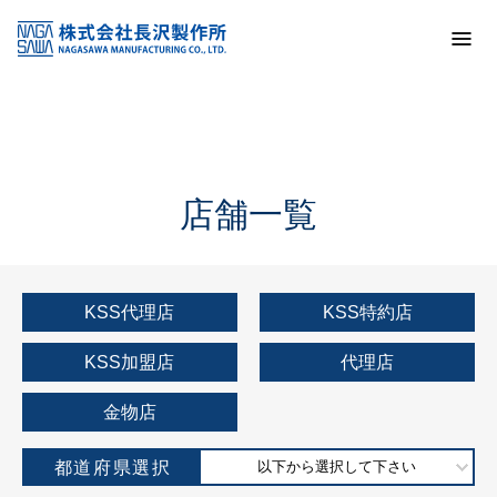
トップ
KSS加盟店・取扱店情報
店舗一覧
店舗一覧
KSS代理店
KSS特約店
KSS加盟店
代理店
金物店
都道府県選択
以下から選択して下さい