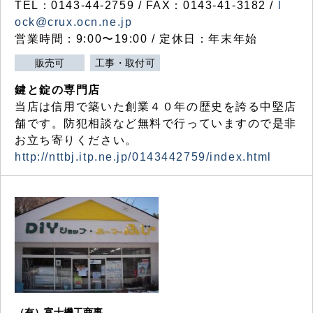
TEL：0143-44-2759 / FAX：0143-41-3182 /
l
ock@crux.ocn.ne.jp
営業時間：9:00〜19:00 / 定休日：年末年始
販売可
工事・取付可
鍵と錠の専門店
当店は信用で築いた創業４０年の歴史を誇る中堅店
舗です。防犯相談など無料で行っていますので是非
お立ち寄りください。
http://nttbj.itp.ne.jp/0143442759/index.html
（有）富士機工商事