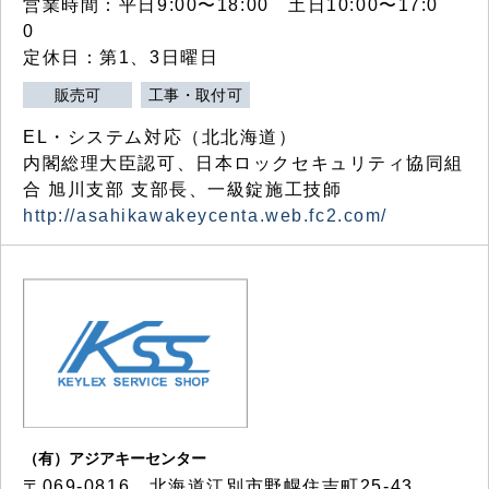
営業時間：平日9:00〜18:00 土日10:00〜17:0
0
定休日：第1、3日曜日
販売可
工事・取付可
EL・システム対応（北北海道）
内閣総理大臣認可、日本ロックセキュリティ協同組
合 旭川支部 支部長、一級錠施工技師
http://asahikawakeycenta.web.fc2.com/
（有）アジアキーセンター
〒069-0816 北海道江別市野幌住吉町25-43