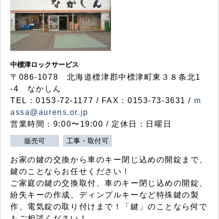
中標津ロックサービス
〒086-1078 北海道標津郡中標津町東３８条北1
-4 なかしん
TEL：0153-72-1177 / FAX：0153-73-3631 /
m
assa@aurens.or.jp
営業時間：9:00〜19:00 / 定休日：日曜日
販売可
工事・取付可
お家の鍵の交換から車のキー閉じ込めの開錠まで、
鍵のことならお任せください！
ご家庭の鍵の交換取付、車のキー閉じ込めの開錠、
紛失キーの作成、ディンプルキーなど特殊鍵の製
作、電気錠の取り付けまで！「鍵」のことなら何で
もご相談ください！