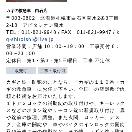
カギの救急車 白石店
〒003-0802 北海道札幌市白石区菊水2条3丁目
2-18 アビタシオン菊水
TEL：011-821-9948 / FAX：011-821-9947 /
k
q-shiroishi@live.jp
営業時間：店舗 10：00〜19：00 工事受付 8：
00〜23：00
定休日：第1・第3・第5日曜日 工事 不定休
販売可
工事・取付可
カギと錠・防犯のことなら、「カギの１１０番・カ
ギの救急車」にお任せ下さい。全国一の店舗数で信
頼と技術をお届けいたします。
１ドア２ロックの補助錠の取り付けや、キーレック
スなどのボタン錠やリモコン錠の新規取り付け、扉
や錠前の修理、調整。また玄関、ロッカー、デス
ク、金庫の開錠や、車やバイクのインロックの開錠
及び紛失キーの作製など、その他、カギと錠・防犯