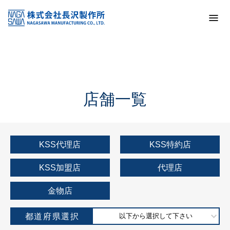
トップ
KSS加盟店・取扱店情報
店舗一覧
店舗一覧
KSS代理店
KSS特約店
KSS加盟店
代理店
金物店
都道府県選択
以下から選択して下さい