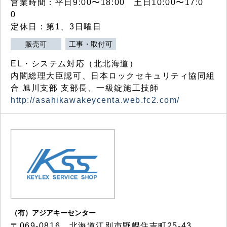
営業時間：平日9:00〜18:00 土日10:00〜17:0
0
定休日：第1、3日曜日
販売可
工事・取付可
EL・システム対応（北北海道）
内閣総理大臣認可、日本ロックセキュリティ協同組
合 旭川支部 支部長、一級錠施工技師
http://asahikawakeycenta.web.fc2.com/
（有）アジアキーセンター
〒069-0816 北海道江別市野幌住吉町25-43