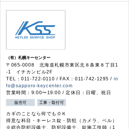
（有）札幌キーセンター
〒065-0008 北海道札幌市東区北８条東８丁目1
-1 イチカンビル2F
TEL：011-722-0110 / FAX：011-742-1295 /
in
fo@sapporo-keycenter.com
営業時間：9:00〜19:00 / 定休日：日曜、祝日
販売可
工事・取付可
カギのことなら何でもＯＫ
得意な科目・キーレス錠・防犯（カメラ、ベル）
※総合防犯設備士、防犯設備士、錠施工技師（1