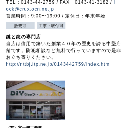
TEL：0143-44-2759 / FAX：0143-41-3182 /
l
ock@crux.ocn.ne.jp
営業時間：9:00〜19:00 / 定休日：年末年始
販売可
工事・取付可
鍵と錠の専門店
当店は信用で築いた創業４０年の歴史を誇る中堅店
舗です。防犯相談など無料で行っていますので是非
お立ち寄りください。
http://nttbj.itp.ne.jp/0143442759/index.html
（有）富士機工商事