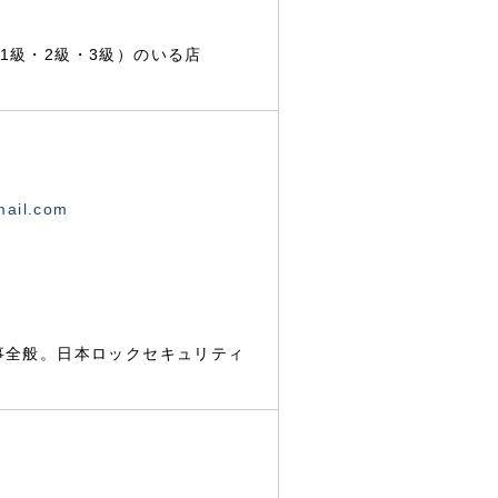
1級・2級・3級）のいる店
mail.com
事全般。日本ロックセキュリティ