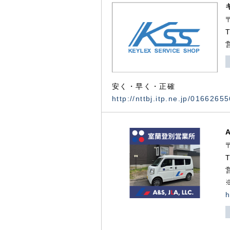
安く・早く・正確
http://nttbj.itp.ne.jp/0166265
h