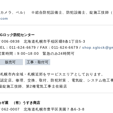
カメラ、ベル） ※総合防犯設備士、防犯設備士、錠施工技師（
.com
SGロック防犯センター
〒006-0838 北海道札幌市手稲区曙8条1丁目5-3
TEL：011-624-6679 / FAX：011-624-6679 /
shop.sglock@g
営業時間：9:00~18:00 緊急のみ24時間可
販売可
工事・取付可
、札幌市内全域・札幌近郊をサービスエリアとしております。
認定店。修理、交換、取付、防犯対策 、電気錠、システム他工
級錠施工技師、第2種電気工事士在籍店
カギ屋 （有）うすき商店
〒062-0007 北海道札幌市豊平区美園７条6-3-8