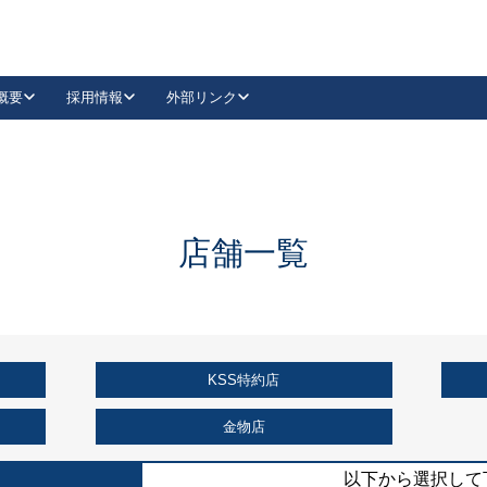
概要
採用情報
外部リンク
YouTube
Instagram
採用
キーレックスカタログ請求
の製品組み立て等
請求フォームはこちら
古代・古代NEO
レバーハンドル
Vi-Clear
古代・古代NEO
飾錠
導入事例一覧
抗ウイルス・抗菌製品
導入事例一覧
Facebook
LinkedIn
店舗一覧
00 / 1100から簡単に交換できるキーレックス4000を
日本ロック工業会
売開始しました。
外部サイト
く見る
KSS特約店
例
長期住宅使用部材標準化推進協議会
外部サイト
金物店
以下から選択して