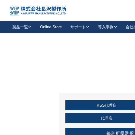
トップ
KSS加盟店・取扱店情報
店舗一覧
製品一覧
Online Store
サポート
導入事例
会社
新卒採用
会社情報
事業内容
中途採用
お問い合わせ
社会貢献活動
パート
2026年度採用情報
キャリア採用・専門職
メールフォームはこちら
工場で
キーレックス
レバーハンドル
キーレックス
機械式ボタン錠
室内用ドアハンドル
導入事例一覧
装
メールニュース
製品検索
お知らせ一覧
よくある質問（FAQ）
特集
簡単診断
教育機関
21
お客様に適したキーレックスをお探しいただけます。
廃番品情報
発
医療機関
品番から探す
取扱店情報
キーレックスを品番からお探しいただけます。
詳し
KSS代理店
企業様採用事
お役立ち情報
代理店
都道府県選択