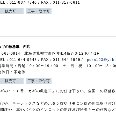
TEL：011-837-7540 / FAX：011-817-0611
販売可
工事・取付可
カギの救急車 西店
〒063-0814 北海道札幌市西区琴似4条7-3-12 K47-1F
TEL：011-644-9948 / FAX：011-644-9949 /
npqxs123@ybb.
営業時間：店舗 10：00〜19：00 土・日・祝 10：00〜18：
定休日：不定休
販売可
工事・取付可
カギの１１０番・カギの救急車」にお任せ下さい。全国一の店舗数
付けや、キーレックスなどのボタン錠やリモコン錠の新規取り付け
の開錠や、車やバイクのインロックの開錠及び紛失キーの作製など