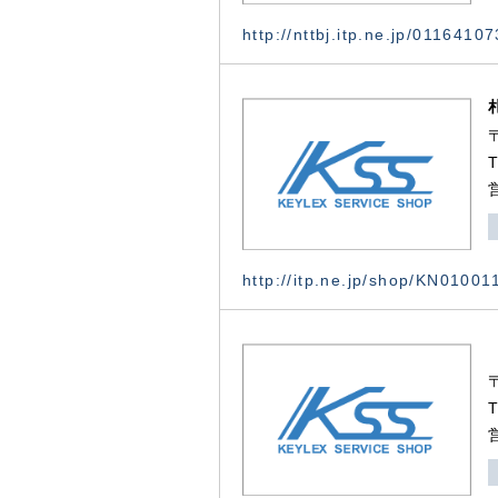
http://nttbj.itp.ne.jp/0116410
http://itp.ne.jp/shop/KN0100