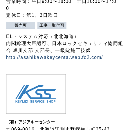
営業時間：平日9:00〜18:00 土日10:00〜17:0
0
定休日：第1、3日曜日
販売可
工事・取付可
EL・システム対応（北北海道）
内閣総理大臣認可、日本ロックセキュリティ協同組
合 旭川支部 支部長、一級錠施工技師
http://asahikawakeycenta.web.fc2.com/
（有）アジアキーセンター
〒069-0816 北海道江別市野幌住吉町25-43