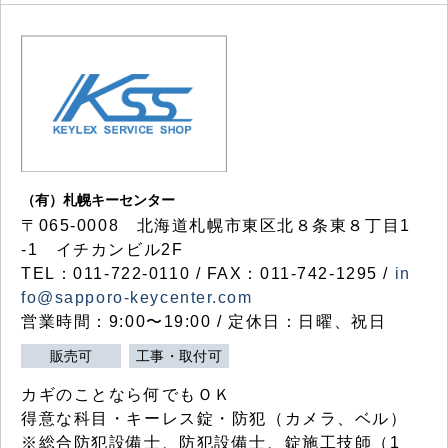
（有）札幌キーセンター
〒065-0008 北海道札幌市東区北８条東８丁目1
-1 イチカンビル2F
TEL：011-722-0110 / FAX：011-742-1295 /
in
fo@sapporo-keycenter.com
営業時間：9:00〜19:00 / 定休日：日曜、祝日
販売可
工事・取付可
カギのことなら何でもＯＫ
得意な科目・キーレス錠・防犯（カメラ、ベル）
※総合防犯設備士、防犯設備士、錠施工技師（1