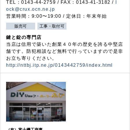
TEL：0143-44-2759 / FAX：0143-41-3182 /
l
ock@crux.ocn.ne.jp
営業時間：9:00〜19:00 / 定休日：年末年始
販売可
工事・取付可
鍵と錠の専門店
当店は信用で築いた創業４０年の歴史を誇る中堅店
舗です。防犯相談など無料で行っていますので是非
お立ち寄りください。
http://nttbj.itp.ne.jp/0143442759/index.html
（有）富士機工商事