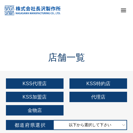
トップ
KSS加盟店・取扱店情報
店舗一覧
店舗一覧
KSS代理店
KSS特約店
KSS加盟店
代理店
金物店
都道府県選択
以下から選択して下さい