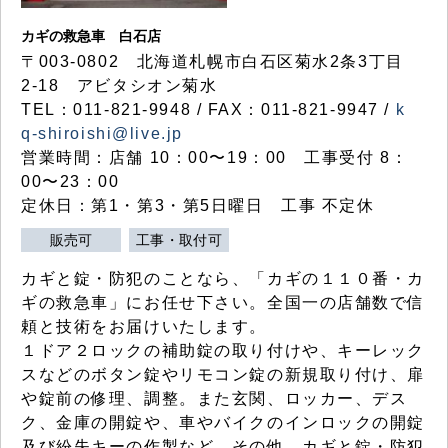
カギの救急車 白石店
〒003-0802 北海道札幌市白石区菊水2条3丁目
2-18 アビタシオン菊水
TEL：011-821-9948 / FAX：011-821-9947 /
k
q-shiroishi@live.jp
営業時間：店舗 10：00〜19：00 工事受付 8：
00〜23：00
定休日：第1・第3・第5日曜日 工事 不定休
販売可
工事・取付可
カギと錠・防犯のことなら、「カギの１１０番・カ
ギの救急車」にお任せ下さい。全国一の店舗数で信
頼と技術をお届けいたします。
１ドア２ロックの補助錠の取り付けや、キーレック
スなどのボタン錠やリモコン錠の新規取り付け、扉
や錠前の修理、調整。また玄関、ロッカー、デス
ク、金庫の開錠や、車やバイクのインロックの開錠
及び紛失キーの作製など、その他、カギと錠・防犯