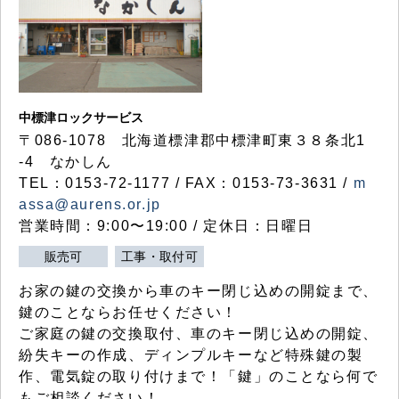
中標津ロックサービス
〒086-1078 北海道標津郡中標津町東３８条北1
-4 なかしん
TEL：0153-72-1177 / FAX：0153-73-3631 /
m
assa@aurens.or.jp
営業時間：9:00〜19:00 / 定休日：日曜日
販売可
工事・取付可
お家の鍵の交換から車のキー閉じ込めの開錠まで、
鍵のことならお任せください！
ご家庭の鍵の交換取付、車のキー閉じ込めの開錠、
紛失キーの作成、ディンプルキーなど特殊鍵の製
作、電気錠の取り付けまで！「鍵」のことなら何で
もご相談ください！