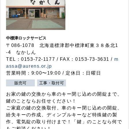
中標津ロックサービス
〒086-1078 北海道標津郡中標津町東３８条北1
-4 なかしん
TEL：0153-72-1177 / FAX：0153-73-3631 /
m
assa@aurens.or.jp
営業時間：9:00〜19:00 / 定休日：日曜日
販売可
工事・取付可
お家の鍵の交換から車のキー閉じ込めの開錠まで、
鍵のことならお任せください！
ご家庭の鍵の交換取付、車のキー閉じ込めの開錠、
紛失キーの作成、ディンプルキーなど特殊鍵の製
作、電気錠の取り付けまで！「鍵」のことなら何で
もご相談ください！