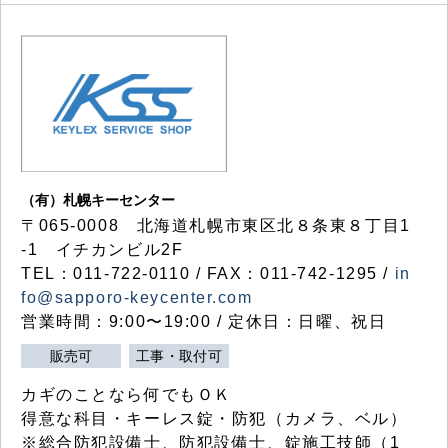
（有）札幌キーセンター
〒065-0008 北海道札幌市東区北８条東８丁目1
-1 イチカンビル2F
TEL：011-722-0110 / FAX：011-742-1295 /
in
fo@sapporo-keycenter.com
営業時間：9:00〜19:00 / 定休日：日曜、祝日
販売可
工事・取付可
カギのことなら何でもＯＫ
得意な科目・キーレス錠・防犯（カメラ、ベル）
※総合防犯設備士、防犯設備士、錠施工技師（1