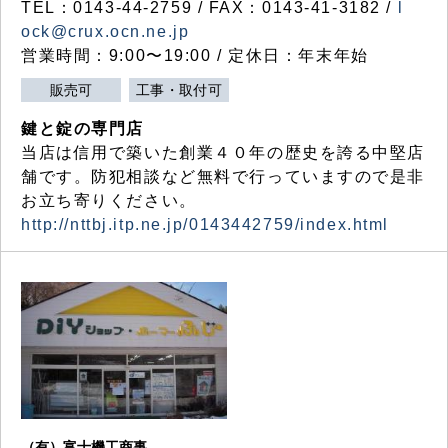
TEL：0143-44-2759 / FAX：0143-41-3182 /
l
ock@crux.ocn.ne.jp
営業時間：9:00〜19:00 / 定休日：年末年始
販売可
工事・取付可
鍵と錠の専門店
当店は信用で築いた創業４０年の歴史を誇る中堅店
舗です。防犯相談など無料で行っていますので是非
お立ち寄りください。
http://nttbj.itp.ne.jp/0143442759/index.html
（有）富士機工商事