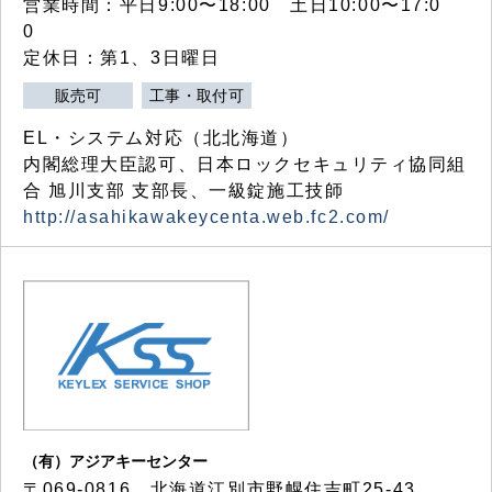
営業時間：平日9:00〜18:00 土日10:00〜17:0
0
定休日：第1、3日曜日
販売可
工事・取付可
EL・システム対応（北北海道）
内閣総理大臣認可、日本ロックセキュリティ協同組
合 旭川支部 支部長、一級錠施工技師
http://asahikawakeycenta.web.fc2.com/
（有）アジアキーセンター
〒069-0816 北海道江別市野幌住吉町25-43