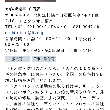
カギの救急車 白石店
〒003-0802 北海道札幌市白石区菊水2条3丁目
2-18 アビタシオン菊水
TEL：011-821-9948 / FAX：011-821-9947 /
k
q-shiroishi@live.jp
営業時間：店舗 10：00〜19：00 工事受付 8：
00〜23：00
定休日：第1・第3・第5日曜日 工事 不定休
販売可
工事・取付可
カギと錠・防犯のことなら、「カギの１１０番・カ
ギの救急車」にお任せ下さい。全国一の店舗数で信
頼と技術をお届けいたします。
１ドア２ロックの補助錠の取り付けや、キーレック
スなどのボタン錠やリモコン錠の新規取り付け、扉
や錠前の修理、調整。また玄関、ロッカー、デス
ク、金庫の開錠や、車やバイクのインロックの開錠
及び紛失キーの作製など、その他、カギと錠・防犯