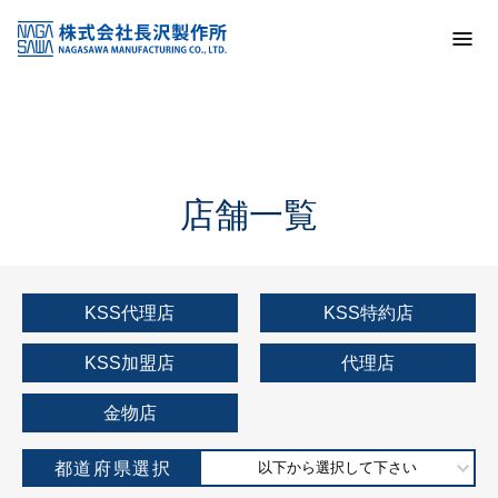
トップ
KSS加盟店・取扱店情報
店舗一覧
店舗一覧
KSS代理店
KSS特約店
KSS加盟店
代理店
金物店
都道府県選択
以下から選択して下さい