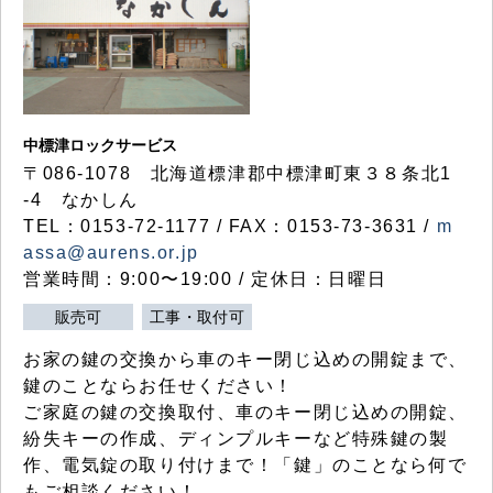
中標津ロックサービス
〒086-1078 北海道標津郡中標津町東３８条北1
-4 なかしん
TEL：0153-72-1177 / FAX：0153-73-3631 /
m
assa@aurens.or.jp
営業時間：9:00〜19:00 / 定休日：日曜日
販売可
工事・取付可
お家の鍵の交換から車のキー閉じ込めの開錠まで、
鍵のことならお任せください！
ご家庭の鍵の交換取付、車のキー閉じ込めの開錠、
紛失キーの作成、ディンプルキーなど特殊鍵の製
作、電気錠の取り付けまで！「鍵」のことなら何で
もご相談ください！