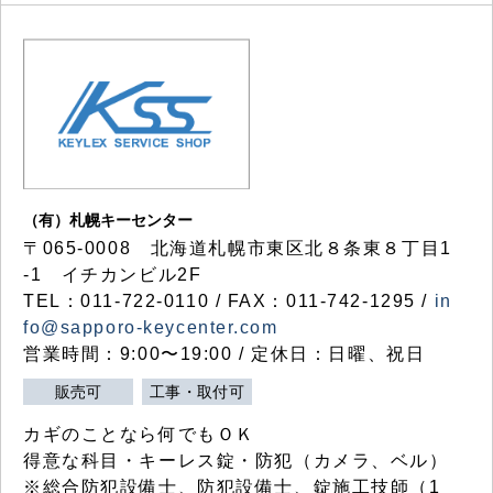
（有）札幌キーセンター
〒065-0008 北海道札幌市東区北８条東８丁目1
-1 イチカンビル2F
TEL：011-722-0110 / FAX：011-742-1295 /
in
fo@sapporo-keycenter.com
営業時間：9:00〜19:00 / 定休日：日曜、祝日
販売可
工事・取付可
カギのことなら何でもＯＫ
得意な科目・キーレス錠・防犯（カメラ、ベル）
※総合防犯設備士、防犯設備士、錠施工技師（1