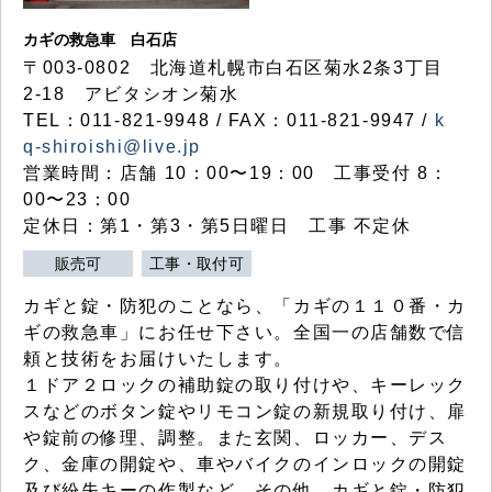
カギの救急車 白石店
〒003-0802 北海道札幌市白石区菊水2条3丁目
2-18 アビタシオン菊水
TEL：011-821-9948 / FAX：011-821-9947 /
k
q-shiroishi@live.jp
営業時間：店舗 10：00〜19：00 工事受付 8：
00〜23：00
定休日：第1・第3・第5日曜日 工事 不定休
販売可
工事・取付可
カギと錠・防犯のことなら、「カギの１１０番・カ
ギの救急車」にお任せ下さい。全国一の店舗数で信
頼と技術をお届けいたします。
１ドア２ロックの補助錠の取り付けや、キーレック
スなどのボタン錠やリモコン錠の新規取り付け、扉
や錠前の修理、調整。また玄関、ロッカー、デス
ク、金庫の開錠や、車やバイクのインロックの開錠
及び紛失キーの作製など、その他、カギと錠・防犯