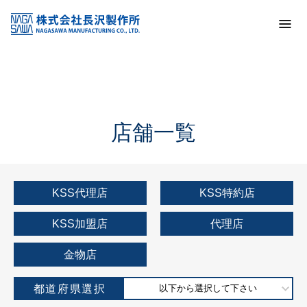
トップ
KSS加盟店・取扱店情報
店舗一覧
店舗一覧
KSS代理店
KSS特約店
KSS加盟店
代理店
金物店
都道府県選択
以下から選択して下さい