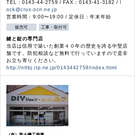
TEL：0143-44-2759 / FAX：0143-41-3182 /
l
ock@crux.ocn.ne.jp
営業時間：9:00〜19:00 / 定休日：年末年始
販売可
工事・取付可
鍵と錠の専門店
当店は信用で築いた創業４０年の歴史を誇る中堅店
舗です。防犯相談など無料で行っていますので是非
お立ち寄りください。
http://nttbj.itp.ne.jp/0143442759/index.html
（有）富士機工商事