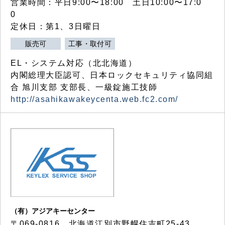
営業時間：平日9:00〜18:00 土日10:00〜17:0
0
定休日：第1、3日曜日
販売可
工事・取付可
EL・システム対応（北北海道）
内閣総理大臣認可、日本ロックセキュリティ協同組
合 旭川支部 支部長、一級錠施工技師
http://asahikawakeycenta.web.fc2.com/
（有）アジアキーセンター
〒069-0816 北海道江別市野幌住吉町25-43