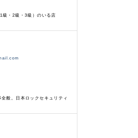
1級・2級・3級）のいる店
mail.com
事全般。日本ロックセキュリティ