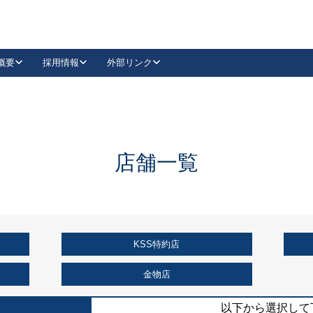
概要
採用情報
外部リンク
YouTube
Instagram
採用
キーレックスカタログ請求
の製品組み立て等
請求フォームはこちら
古代・古代NEO
レバーハンドル
Vi-Clear
古代・古代NEO
飾錠
導入事例一覧
抗ウイルス・抗菌製品
導入事例一覧
Facebook
LinkedIn
店舗一覧
00 / 1100から簡単に交換できるキーレックス4000を
日本ロック工業会
売開始しました。
外部サイト
く見る
KSS特約店
例
長期住宅使用部材標準化推進協議会
外部サイト
金物店
以下から選択して