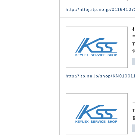
http://nttbj.itp.ne.jp/0116410
http://itp.ne.jp/shop/KN0100