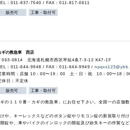
TEL：011-837-7540 / FAX：011-817-0611
販売可
工事・取付可
カギの救急車 西店
〒063-0814 北海道札幌市西区琴似4条7-3-12 K47-1F
TEL：011-644-9948 / FAX：011-644-9949 /
npqxs123@ybb.
営業時間：店舗 10：00〜19：00 土・日・祝 10：00〜18：
定休日：不定休
販売可
工事・取付可
カギの１１０番・カギの救急車」にお任せ下さい。全国一の店舗数
付けや、キーレックスなどのボタン錠やリモコン錠の新規取り付け
の開錠や、車やバイクのインロックの開錠及び紛失キーの作製など