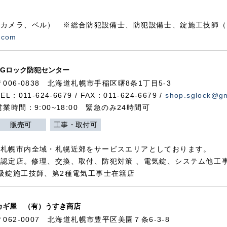
カメラ、ベル） ※総合防犯設備士、防犯設備士、錠施工技師（
.com
SGロック防犯センター
〒006-0838 北海道札幌市手稲区曙8条1丁目5-3
TEL：011-624-6679 / FAX：011-624-6679 /
shop.sglock@g
営業時間：9:00~18:00 緊急のみ24時間可
販売可
工事・取付可
、札幌市内全域・札幌近郊をサービスエリアとしております。
認定店。修理、交換、取付、防犯対策 、電気錠、システム他工
級錠施工技師、第2種電気工事士在籍店
カギ屋 （有）うすき商店
〒062-0007 北海道札幌市豊平区美園７条6-3-8