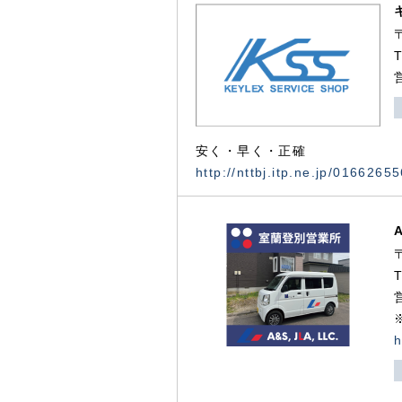
安く・早く・正確
http://nttbj.itp.ne.jp/0166265
h