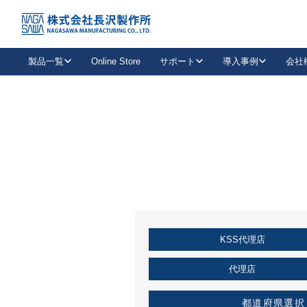
トップ
KSS加盟店・取扱店情報
店舗一覧
製品一覧
Online Store
サポート
導入事例
会社
新卒採用
会社情報
事業内容
中途採用
お問い合わせ
社会貢献活動
パート
2026年度採用情報
キャリア採用・専門職
メールフォームはこちら
工場で
キーレックス
レバーハンドル
キーレックス
機械式ボタン錠
室内用ドアハンドル
導入事例一覧
装
メールニュース
製品検索
お知らせ一覧
よくある質問（FAQ）
特集
簡単診断
教育機関
21
お客様に適したキーレックスをお探しいただけます。
廃番品情報
発
医療機関
品番から探す
取扱店情報
キーレックスを品番からお探しいただけます。
詳し
KSS代理店
企業様採用事
お役立ち情報
代理店
都道府県選択