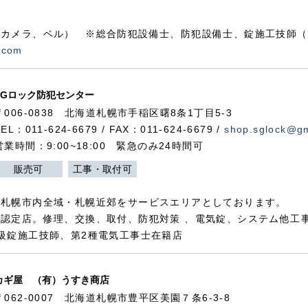
カメラ、ベル） ※総合防犯設備士、防犯設備士、錠施工技師（
.com
SGロック防犯センター
〒006-0838 北海道札幌市手稲区曙8条1丁目5-3
TEL：011-624-6679 / FAX：011-624-6679 /
shop.sglock@g
営業時間：9:00~18:00 緊急のみ24時間可
販売可
工事・取付可
、札幌市内全域・札幌近郊をサービスエリアとしております。
認定店。修理、交換、取付、防犯対策 、電気錠、システム他工
級錠施工技師、第2種電気工事士在籍店
カギ屋 （有）うすき商店
〒062-0007 北海道札幌市豊平区美園７条6-3-8