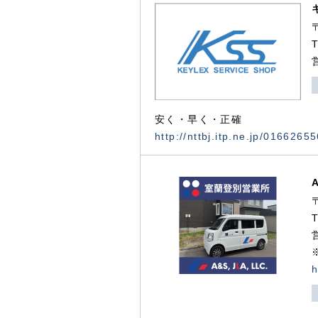
安く・早く・正確
http://nttbj.itp.ne.jp/0166265
h