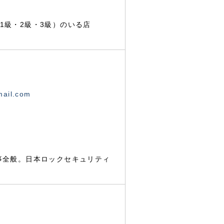
1級・2級・3級）のいる店
mail.com
事全般。日本ロックセキュリティ