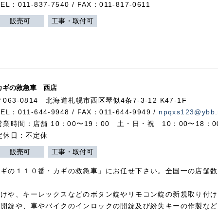
TEL：011-837-7540 / FAX：011-817-0611
販売可
工事・取付可
カギの救急車 西店
〒063-0814 北海道札幌市西区琴似4条7-3-12 K47-1F
TEL：011-644-9948 / FAX：011-644-9949 /
npqxs123@ybb.
営業時間：店舗 10：00〜19：00 土・日・祝 10：00〜18：
定休日：不定休
販売可
工事・取付可
カギの１１０番・カギの救急車」にお任せ下さい。全国一の店舗数
付けや、キーレックスなどのボタン錠やリモコン錠の新規取り付け
の開錠や、車やバイクのインロックの開錠及び紛失キーの作製など