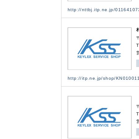
http://nttbj.itp.ne.jp/0116410
http://itp.ne.jp/shop/KN0100