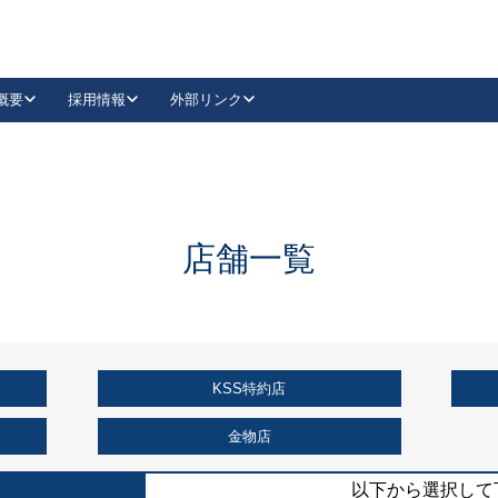
概要
採用情報
外部リンク
YouTube
Instagram
採用
キーレックスカタログ請求
の製品組み立て等
請求フォームはこちら
古代・古代NEO
レバーハンドル
Vi-Clear
古代・古代NEO
飾錠
導入事例一覧
抗ウイルス・抗菌製品
導入事例一覧
Facebook
LinkedIn
店舗一覧
00 / 1100から簡単に交換できるキーレックス4000を
日本ロック工業会
売開始しました。
外部サイト
く見る
KSS特約店
例
長期住宅使用部材標準化推進協議会
外部サイト
金物店
以下から選択して