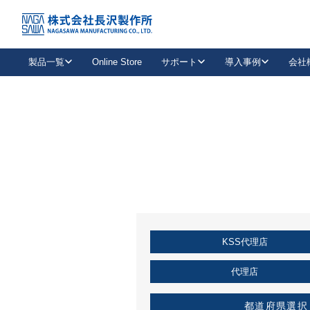
トップ
KSS加盟店・取扱店情報
店舗一覧
製品一覧
Online Store
サポート
導入事例
会社
新卒採用
会社情報
事業内容
中途採用
お問い合わせ
社会貢献活動
パート
2026年度採用情報
キャリア採用・専門職
メールフォームはこちら
工場で
キーレックス
レバーハンドル
キーレックス
機械式ボタン錠
室内用ドアハンドル
導入事例一覧
装
メールニュース
製品検索
お知らせ一覧
よくある質問（FAQ）
特集
簡単診断
教育機関
21
お客様に適したキーレックスをお探しいただけます。
廃番品情報
発
医療機関
品番から探す
取扱店情報
キーレックスを品番からお探しいただけます。
詳し
KSS代理店
企業様採用事
お役立ち情報
代理店
都道府県選択