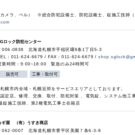
カメラ、ベル） ※総合防犯設備士、防犯設備士、錠施工技師（
.com
SGロック防犯センター
〒006-0838 北海道札幌市手稲区曙8条1丁目5-3
TEL：011-624-6679 / FAX：011-624-6679 /
shop.sglock@g
営業時間：9:00~18:00 緊急のみ24時間可
販売可
工事・取付可
、札幌市内全域・札幌近郊をサービスエリアとしております。
認定店。修理、交換、取付、防犯対策 、電気錠、システム他工
級錠施工技師、第2種電気工事士在籍店
カギ屋 （有）うすき商店
〒062-0007 北海道札幌市豊平区美園７条6-3-8