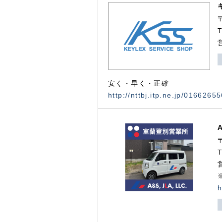
安く・早く・正確
http://nttbj.itp.ne.jp/0166265
h