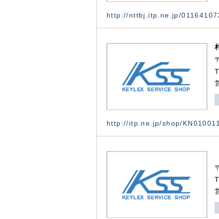
http://nttbj.itp.ne.jp/0116410
http://itp.ne.jp/shop/KN0100