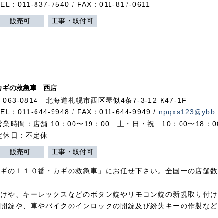
TEL：011-837-7540 / FAX：011-817-0611
販売可
工事・取付可
カギの救急車 西店
〒063-0814 北海道札幌市西区琴似4条7-3-12 K47-1F
TEL：011-644-9948 / FAX：011-644-9949 /
npqxs123@ybb.
営業時間：店舗 10：00〜19：00 土・日・祝 10：00〜18：
定休日：不定休
販売可
工事・取付可
カギの１１０番・カギの救急車」にお任せ下さい。全国一の店舗数
付けや、キーレックスなどのボタン錠やリモコン錠の新規取り付け
の開錠や、車やバイクのインロックの開錠及び紛失キーの作製など