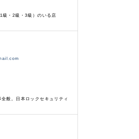
1級・2級・3級）のいる店
mail.com
事全般。日本ロックセキュリティ