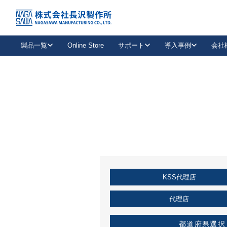
トップ
KSS加盟店・取扱店情報
店舗一覧
製品一覧
Online Store
サポート
導入事例
会社
新卒採用
会社情報
事業内容
中途採用
お問い合わせ
社会貢献活動
パート
2026年度採用情報
キャリア採用・専門職
メールフォームはこちら
工場で
キーレックス
レバーハンドル
キーレックス
機械式ボタン錠
室内用ドアハンドル
導入事例一覧
装
メールニュース
製品検索
お知らせ一覧
よくある質問（FAQ）
特集
簡単診断
教育機関
21
お客様に適したキーレックスをお探しいただけます。
廃番品情報
発
医療機関
品番から探す
取扱店情報
キーレックスを品番からお探しいただけます。
詳し
KSS代理店
企業様採用事
お役立ち情報
代理店
都道府県選択