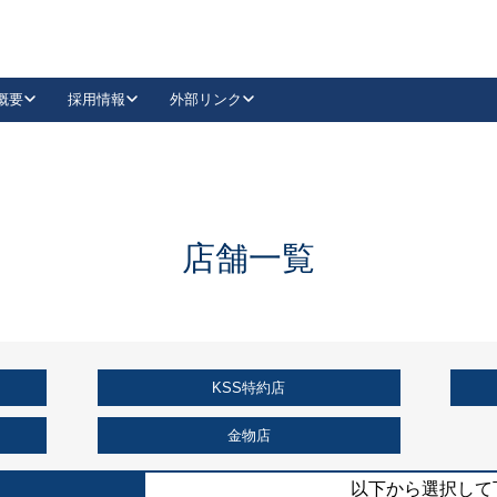
概要
採用情報
外部リンク
YouTube
Instagram
採用
キーレックスカタログ請求
の製品組み立て等
請求フォームはこちら
古代・古代NEO
レバーハンドル
Vi-Clear
古代・古代NEO
飾錠
導入事例一覧
抗ウイルス・抗菌製品
導入事例一覧
Facebook
LinkedIn
店舗一覧
00 / 1100から簡単に交換できるキーレックス4000を
日本ロック工業会
売開始しました。
外部サイト
く見る
KSS特約店
例
長期住宅使用部材標準化推進協議会
外部サイト
金物店
以下から選択して