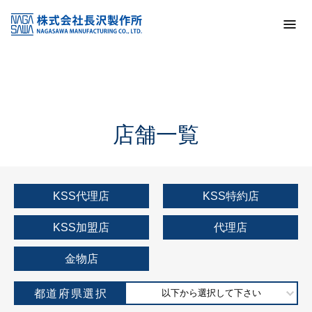
トップ
KSS加盟店・取扱店情報
店舗一覧
店舗一覧
KSS代理店
KSS特約店
KSS加盟店
代理店
金物店
都道府県選択
以下から選択して下さい