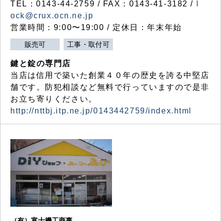
TEL：0143-44-2759 / FAX：0143-41-3182 /
l
ock@crux.ocn.ne.jp
営業時間：9:00〜19:00 / 定休日：年末年始
販売可
工事・取付可
鍵と錠の専門店
当店は信用で築いた創業４０年の歴史を誇る中堅店
舗です。防犯相談など無料で行っていますので是非
お立ち寄りください。
http://nttbj.itp.ne.jp/0143442759/index.html
（有）富士機工商事