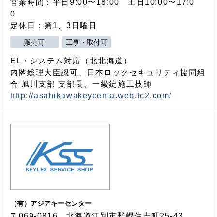
営業時間：平日9:00〜18:00 土日10:00〜17:0
0
定休日：第1、3日曜日
販売可
工事・取付可
EL・システム対応（北北海道）
内閣総理大臣認可、日本ロックセキュリティ協同組
合 旭川支部 支部長、一級錠施工技師
http://asahikawakeycenta.web.fc2.com/
（有）アジアキーセンター
〒069-0816 北海道江別市野幌住吉町25-43