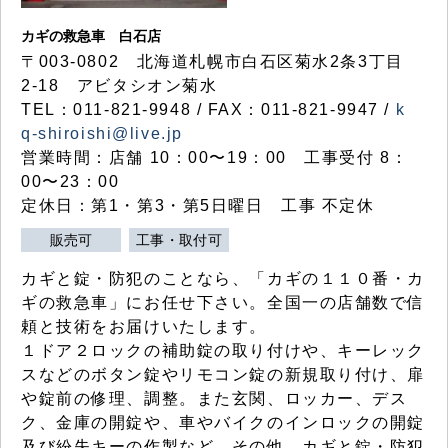
カギの救急車 白石店
〒003-0802 北海道札幌市白石区菊水2条3丁目
2-18 アビタシオン菊水
TEL：011-821-9948 / FAX：011-821-9947 /
k
q-shiroishi@live.jp
営業時間：店舗 10：00〜19：00 工事受付 8：
00〜23：00
定休日：第1・第3・第5日曜日 工事 不定休
販売可
工事・取付可
カギと錠・防犯のことなら、「カギの１１０番・カ
ギの救急車」にお任せ下さい。全国一の店舗数で信
頼と技術をお届けいたします。
１ドア２ロックの補助錠の取り付けや、キーレック
スなどのボタン錠やリモコン錠の新規取り付け、扉
や錠前の修理、調整。また玄関、ロッカー、デス
ク、金庫の開錠や、車やバイクのインロックの開錠
及び紛失キーの作製など、その他、カギと錠・防犯