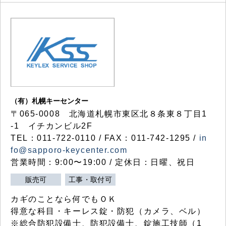
（有）札幌キーセンター
〒065-0008 北海道札幌市東区北８条東８丁目1
-1 イチカンビル2F
TEL：011-722-0110 / FAX：011-742-1295 /
in
fo@sapporo-keycenter.com
営業時間：9:00〜19:00 / 定休日：日曜、祝日
販売可
工事・取付可
カギのことなら何でもＯＫ
得意な科目・キーレス錠・防犯（カメラ、ベル）
※総合防犯設備士、防犯設備士、錠施工技師（1