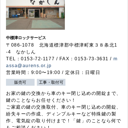
中標津ロックサービス
〒086-1078 北海道標津郡中標津町東３８条北1
-4 なかしん
TEL：0153-72-1177 / FAX：0153-73-3631 /
m
assa@aurens.or.jp
営業時間：9:00〜19:00 / 定休日：日曜日
販売可
工事・取付可
お家の鍵の交換から車のキー閉じ込めの開錠まで、
鍵のことならお任せください！
ご家庭の鍵の交換取付、車のキー閉じ込めの開錠、
紛失キーの作成、ディンプルキーなど特殊鍵の製
作、電気錠の取り付けまで！「鍵」のことなら何で
もご相談ください！