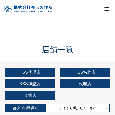
トップ
KSS加盟店・取扱店情報
店舗一覧
店舗一覧
KSS代理店
KSS特約店
KSS加盟店
代理店
金物店
都道府県選択
以下から選択して下さい