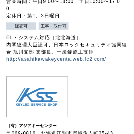
営業時間：平日9:00〜18:00 土日10:00〜17:0
0
定休日：第1、3日曜日
販売可
工事・取付可
EL・システム対応（北北海道）
内閣総理大臣認可、日本ロックセキュリティ協同組
合 旭川支部 支部長、一級錠施工技師
http://asahikawakeycenta.web.fc2.com/
（有）アジアキーセンター
〒069-0816 北海道江別市野幌住吉町25-43