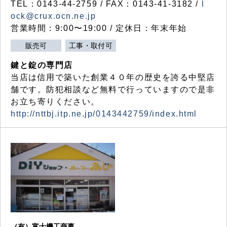
TEL：0143-44-2759 / FAX：0143-41-3182 /
l
ock@crux.ocn.ne.jp
営業時間：9:00〜19:00 / 定休日：年末年始
販売可
工事・取付可
鍵と錠の専門店
当店は信用で築いた創業４０年の歴史を誇る中堅店
舗です。防犯相談など無料で行っていますので是非
お立ち寄りください。
http://nttbj.itp.ne.jp/0143442759/index.html
（有）富士機工商事