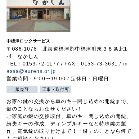
中標津ロックサービス
〒086-1078 北海道標津郡中標津町東３８条北1
-4 なかしん
TEL：0153-72-1177 / FAX：0153-73-3631 /
m
assa@aurens.or.jp
営業時間：9:00〜19:00 / 定休日：日曜日
販売可
工事・取付可
お家の鍵の交換から車のキー閉じ込めの開錠まで、
鍵のことならお任せください！
ご家庭の鍵の交換取付、車のキー閉じ込めの開錠、
紛失キーの作成、ディンプルキーなど特殊鍵の製
作、電気錠の取り付けまで！「鍵」のことなら何で
もご相談ください！