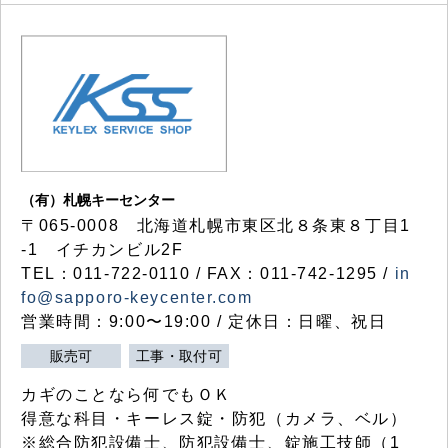
（有）札幌キーセンター
〒065-0008 北海道札幌市東区北８条東８丁目1
-1 イチカンビル2F
TEL：011-722-0110 / FAX：011-742-1295 /
in
fo@sapporo-keycenter.com
営業時間：9:00〜19:00 / 定休日：日曜、祝日
販売可
工事・取付可
カギのことなら何でもＯＫ
得意な科目・キーレス錠・防犯（カメラ、ベル）
※総合防犯設備士、防犯設備士、錠施工技師（1