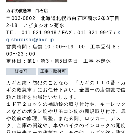
カギの救急車 白石店
〒003-0802 北海道札幌市白石区菊水2条3丁目
2-18 アビタシオン菊水
TEL：011-821-9948 / FAX：011-821-9947 /
k
q-shiroishi@live.jp
営業時間：店舗 10：00〜19：00 工事受付 8：
00〜23：00
定休日：第1・第3・第5日曜日 工事 不定休
販売可
工事・取付可
カギと錠・防犯のことなら、「カギの１１０番・カ
ギの救急車」にお任せ下さい。全国一の店舗数で信
頼と技術をお届けいたします。
１ドア２ロックの補助錠の取り付けや、キーレック
スなどのボタン錠やリモコン錠の新規取り付け、扉
や錠前の修理、調整。また玄関、ロッカー、デス
ク、金庫の開錠や、車やバイクのインロックの開錠
及び紛失キーの作製など、その他、カギと錠・防犯