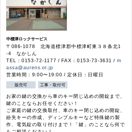
中標津ロックサービス
〒086-1078 北海道標津郡中標津町東３８条北1
-4 なかしん
TEL：0153-72-1177 / FAX：0153-73-3631 /
m
assa@aurens.or.jp
営業時間：9:00〜19:00 / 定休日：日曜日
販売可
工事・取付可
お家の鍵の交換から車のキー閉じ込めの開錠まで、
鍵のことならお任せください！
ご家庭の鍵の交換取付、車のキー閉じ込めの開錠、
紛失キーの作成、ディンプルキーなど特殊鍵の製
作、電気錠の取り付けまで！「鍵」のことなら何で
もご相談ください！