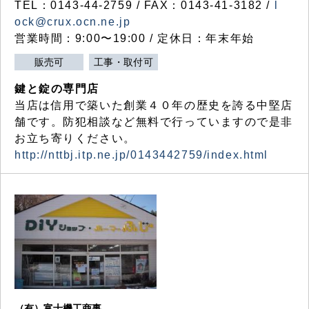
TEL：0143-44-2759 / FAX：0143-41-3182 /
l
ock@crux.ocn.ne.jp
営業時間：9:00〜19:00 / 定休日：年末年始
販売可
工事・取付可
鍵と錠の専門店
当店は信用で築いた創業４０年の歴史を誇る中堅店
舗です。防犯相談など無料で行っていますので是非
お立ち寄りください。
http://nttbj.itp.ne.jp/0143442759/index.html
（有）富士機工商事