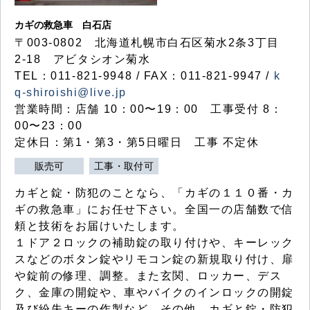
カギの救急車 白石店
〒003-0802 北海道札幌市白石区菊水2条3丁目
2-18 アビタシオン菊水
TEL：011-821-9948 / FAX：011-821-9947 /
k
q-shiroishi@live.jp
営業時間：店舗 10：00〜19：00 工事受付 8：
00〜23：00
定休日：第1・第3・第5日曜日 工事 不定休
販売可
工事・取付可
カギと錠・防犯のことなら、「カギの１１０番・カ
ギの救急車」にお任せ下さい。全国一の店舗数で信
頼と技術をお届けいたします。
１ドア２ロックの補助錠の取り付けや、キーレック
スなどのボタン錠やリモコン錠の新規取り付け、扉
や錠前の修理、調整。また玄関、ロッカー、デス
ク、金庫の開錠や、車やバイクのインロックの開錠
及び紛失キーの作製など、その他、カギと錠・防犯