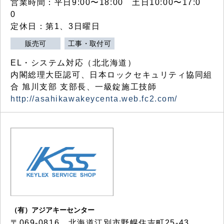
営業時間：平日9:00〜18:00 土日10:00〜17:0
0
定休日：第1、3日曜日
販売可
工事・取付可
EL・システム対応（北北海道）
内閣総理大臣認可、日本ロックセキュリティ協同組
合 旭川支部 支部長、一級錠施工技師
http://asahikawakeycenta.web.fc2.com/
（有）アジアキーセンター
〒069-0816 北海道江別市野幌住吉町25-43