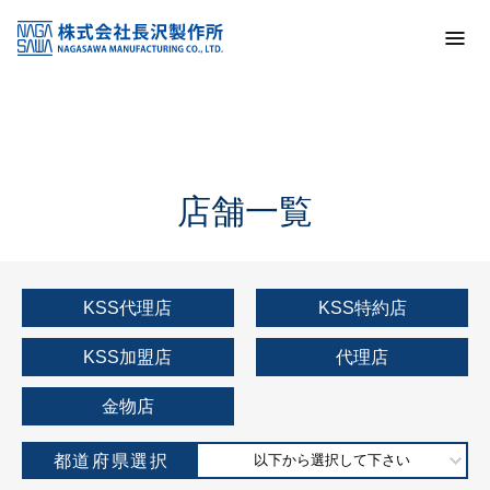
トップ
KSS加盟店・取扱店情報
店舗一覧
店舗一覧
KSS代理店
KSS特約店
KSS加盟店
代理店
金物店
都道府県選択
以下から選択して下さい