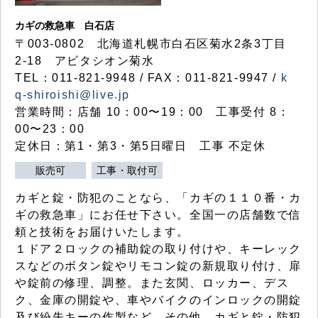
カギの救急車 白石店
〒003-0802 北海道札幌市白石区菊水2条3丁目
2-18 アビタシオン菊水
TEL：011-821-9948 / FAX：011-821-9947 /
k
q-shiroishi@live.jp
営業時間：店舗 10：00〜19：00 工事受付 8：
00〜23：00
定休日：第1・第3・第5日曜日 工事 不定休
販売可
工事・取付可
カギと錠・防犯のことなら、「カギの１１０番・カ
ギの救急車」にお任せ下さい。全国一の店舗数で信
頼と技術をお届けいたします。
１ドア２ロックの補助錠の取り付けや、キーレック
スなどのボタン錠やリモコン錠の新規取り付け、扉
や錠前の修理、調整。また玄関、ロッカー、デス
ク、金庫の開錠や、車やバイクのインロックの開錠
及び紛失キーの作製など、その他、カギと錠・防犯