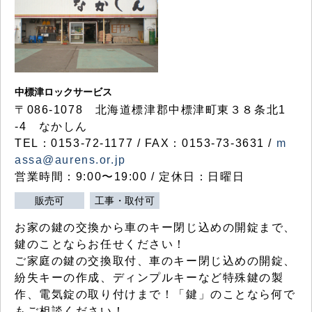
中標津ロックサービス
〒086-1078 北海道標津郡中標津町東３８条北1
-4 なかしん
TEL：0153-72-1177 / FAX：0153-73-3631 /
m
assa@aurens.or.jp
営業時間：9:00〜19:00 / 定休日：日曜日
販売可
工事・取付可
お家の鍵の交換から車のキー閉じ込めの開錠まで、
鍵のことならお任せください！
ご家庭の鍵の交換取付、車のキー閉じ込めの開錠、
紛失キーの作成、ディンプルキーなど特殊鍵の製
作、電気錠の取り付けまで！「鍵」のことなら何で
もご相談ください！