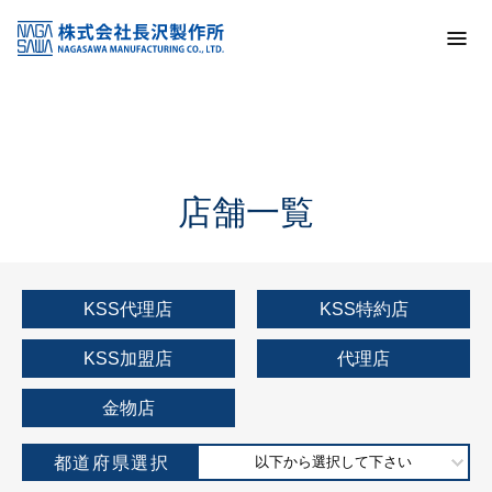
トップ
KSS加盟店・取扱店情報
店舗一覧
店舗一覧
KSS代理店
KSS特約店
KSS加盟店
代理店
金物店
都道府県選択
以下から選択して下さい