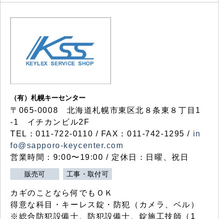
（有）札幌キーセンター
〒065-0008 北海道札幌市東区北８条東８丁目1
-1 イチカンビル2F
TEL：011-722-0110 / FAX：011-742-1295 /
in
fo@sapporo-keycenter.com
営業時間：9:00〜19:00 / 定休日：日曜、祝日
販売可
工事・取付可
カギのことなら何でもＯＫ
得意な科目・キーレス錠・防犯（カメラ、ベル）
※総合防犯設備士、防犯設備士、錠施工技師（1