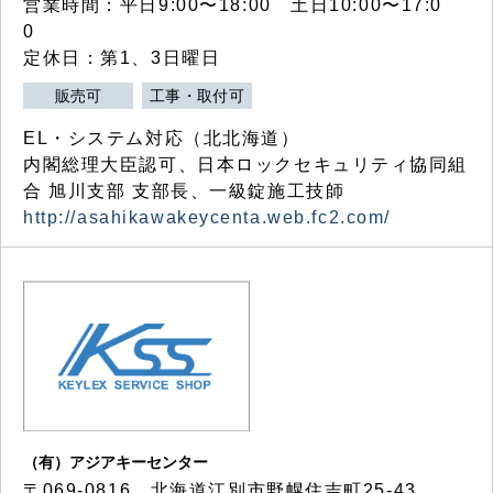
営業時間：平日9:00〜18:00 土日10:00〜17:0
0
定休日：第1、3日曜日
販売可
工事・取付可
EL・システム対応（北北海道）
内閣総理大臣認可、日本ロックセキュリティ協同組
合 旭川支部 支部長、一級錠施工技師
http://asahikawakeycenta.web.fc2.com/
（有）アジアキーセンター
〒069-0816 北海道江別市野幌住吉町25-43