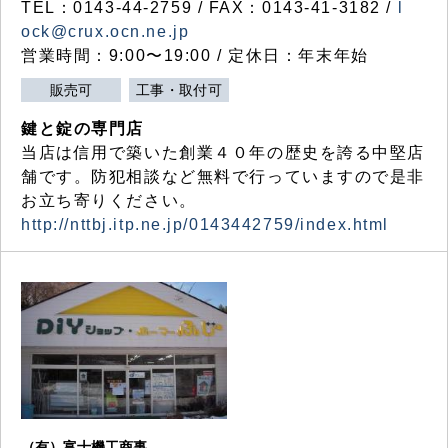
TEL：0143-44-2759 / FAX：0143-41-3182 /
l
ock@crux.ocn.ne.jp
営業時間：9:00〜19:00 / 定休日：年末年始
販売可
工事・取付可
鍵と錠の専門店
当店は信用で築いた創業４０年の歴史を誇る中堅店
舗です。防犯相談など無料で行っていますので是非
お立ち寄りください。
http://nttbj.itp.ne.jp/0143442759/index.html
（有）富士機工商事