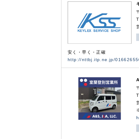
安く・早く・正確
http://nttbj.itp.ne.jp/0166265
h