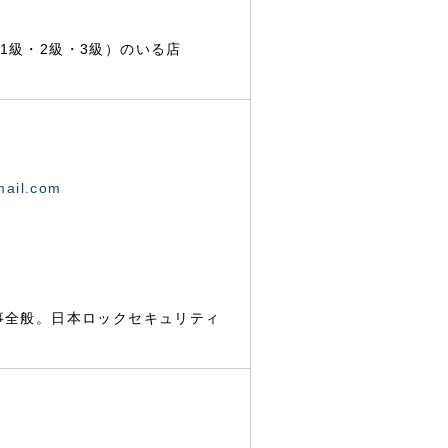
1級・2級・3級）のいる店
mail.com
事全般。日本ロックセキュリティ