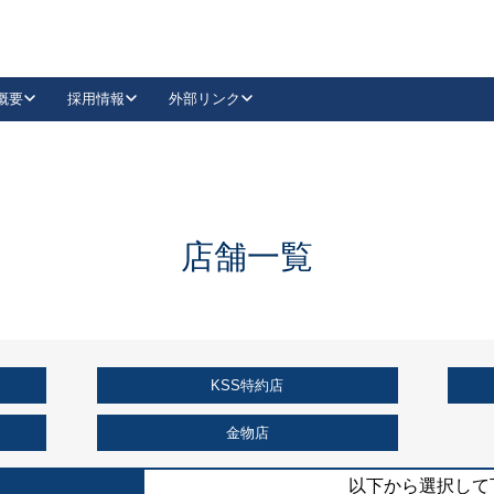
概要
採用情報
外部リンク
YouTube
Instagram
採用
キーレックスカタログ請求
の製品組み立て等
請求フォームはこちら
古代・古代NEO
レバーハンドル
Vi-Clear
古代・古代NEO
飾錠
導入事例一覧
抗ウイルス・抗菌製品
導入事例一覧
Facebook
LinkedIn
店舗一覧
00 / 1100から簡単に交換できるキーレックス4000を
日本ロック工業会
売開始しました。
外部サイト
く見る
KSS特約店
例
長期住宅使用部材標準化推進協議会
外部サイト
金物店
以下から選択して