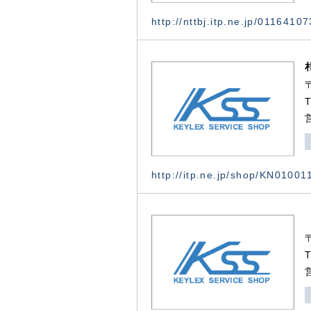
http://nttbj.itp.ne.jp/0116410
http://itp.ne.jp/shop/KN0100