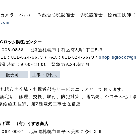
カメラ、ベル） ※総合防犯設備士、防犯設備士、錠施工技師（
.com
SGロック防犯センター
〒006-0838 北海道札幌市手稲区曙8条1丁目5-3
TEL：011-624-6679 / FAX：011-624-6679 /
shop.sglock@g
営業時間：9:00~18:00 緊急のみ24時間可
販売可
工事・取付可
、札幌市内全域・札幌近郊をサービスエリアとしております。
認定店。修理、交換、取付、防犯対策 、電気錠、システム他工
級錠施工技師、第2種電気工事士在籍店
カギ屋 （有）うすき商店
〒062-0007 北海道札幌市豊平区美園７条6-3-8