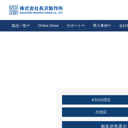
トップ
KSS加盟店・取扱店情報
店舗一覧
製品一覧
Online Store
サポート
導入事例
会社
新卒採用
会社情報
事業内容
中途採用
お問い合わせ
社会貢献活動
パート
2026年度採用情報
キャリア採用・専門職
メールフォームはこちら
工場で
キーレックス
レバーハンドル
キーレックス
機械式ボタン錠
室内用ドアハンドル
導入事例一覧
装
メールニュース
製品検索
お知らせ一覧
よくある質問（FAQ）
特集
簡単診断
教育機関
21
お客様に適したキーレックスをお探しいただけます。
廃番品情報
発
医療機関
品番から探す
取扱店情報
キーレックスを品番からお探しいただけます。
詳し
KSS代理店
企業様採用事
お役立ち情報
代理店
都道府県選択