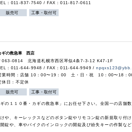
TEL：011-837-7540 / FAX：011-817-0611
販売可
工事・取付可
カギの救急車 西店
〒063-0814 北海道札幌市西区琴似4条7-3-12 K47-1F
TEL：011-644-9948 / FAX：011-644-9949 /
npqxs123@ybb.
営業時間：店舗 10：00〜19：00 土・日・祝 10：00〜18：
定休日：不定休
販売可
工事・取付可
カギの１１０番・カギの救急車」にお任せ下さい。全国一の店舗数
付けや、キーレックスなどのボタン錠やリモコン錠の新規取り付け
の開錠や、車やバイクのインロックの開錠及び紛失キーの作製など