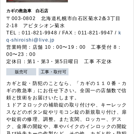
カギの救急車 白石店
〒003-0802 北海道札幌市白石区菊水2条3丁目
2-18 アビタシオン菊水
TEL：011-821-9948 / FAX：011-821-9947 /
k
q-shiroishi@live.jp
営業時間：店舗 10：00〜19：00 工事受付 8：
00〜23：00
定休日：第1・第3・第5日曜日 工事 不定休
販売可
工事・取付可
カギと錠・防犯のことなら、「カギの１１０番・カ
ギの救急車」にお任せ下さい。全国一の店舗数で信
頼と技術をお届けいたします。
１ドア２ロックの補助錠の取り付けや、キーレック
スなどのボタン錠やリモコン錠の新規取り付け、扉
や錠前の修理、調整。また玄関、ロッカー、デス
ク、金庫の開錠や、車やバイクのインロックの開錠
及び紛失キーの作製など、その他、カギと錠・防犯