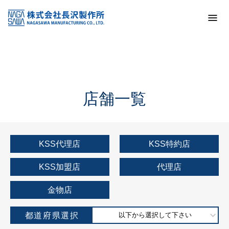
トップ
KSS加盟店・取扱店情報
店舗一覧
店舗一覧
KSS代理店
KSS特約店
KSS加盟店
代理店
金物店
都道府県選択
以下から選択して下さい