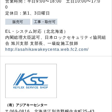
営業時間：平日9:00〜18:00 土日10:00〜17:0
0
定休日：第1、3日曜日
販売可
工事・取付可
EL・システム対応（北北海道）
内閣総理大臣認可、日本ロックセキュリティ協同組
合 旭川支部 支部長、一級錠施工技師
http://asahikawakeycenta.web.fc2.com/
（有）アジアキーセンター
〒069-0816 北海道江別市野幌住吉町25-43