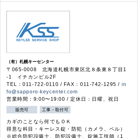
（有）札幌キーセンター
〒065-0008 北海道札幌市東区北８条東８丁目1
-1 イチカンビル2F
TEL：011-722-0110 / FAX：011-742-1295 /
in
fo@sapporo-keycenter.com
営業時間：9:00〜19:00 / 定休日：日曜、祝日
販売可
工事・取付可
カギのことなら何でもＯＫ
得意な科目・キーレス錠・防犯（カメラ、ベル）
※総合防犯設備士、防犯設備士、錠施工技師（1