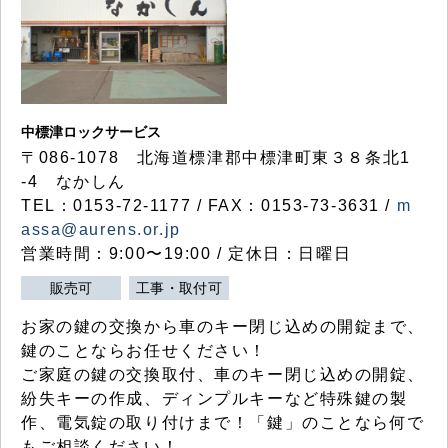
中標津ロックサービス
〒086-1078 北海道標津郡中標津町東３８条北1
-4 なかしん
TEL：0153-72-1177 / FAX：0153-73-3631 /
m
assa@aurens.or.jp
営業時間：9:00〜19:00 / 定休日：日曜日
販売可
工事・取付可
お家の鍵の交換から車のキー閉じ込めの開錠まで、
鍵のことならお任せください！
ご家庭の鍵の交換取付、車のキー閉じ込めの開錠、
紛失キーの作成、ディンプルキーなど特殊鍵の製
作、電気錠の取り付けまで！「鍵」のことなら何で
もご相談ください！