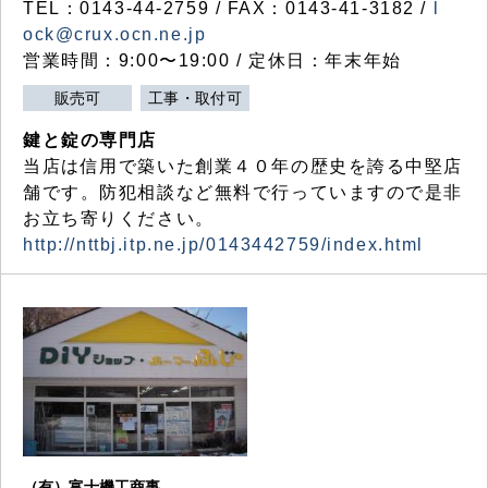
TEL：0143-44-2759 / FAX：0143-41-3182 /
l
ock@crux.ocn.ne.jp
営業時間：9:00〜19:00 / 定休日：年末年始
販売可
工事・取付可
鍵と錠の専門店
当店は信用で築いた創業４０年の歴史を誇る中堅店
舗です。防犯相談など無料で行っていますので是非
お立ち寄りください。
http://nttbj.itp.ne.jp/0143442759/index.html
（有）富士機工商事