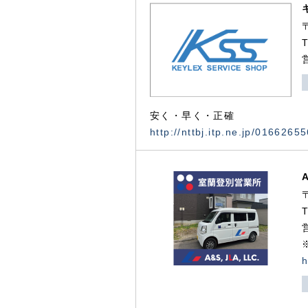
安く・早く・正確
http://nttbj.itp.ne.jp/0166265
h