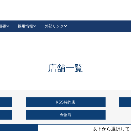
概要
採用情報
外部リンク
YouTube
Instagram
採用
キーレックスカタログ請求
の製品組み立て等
請求フォームはこちら
古代・古代NEO
レバーハンドル
Vi-Clear
古代・古代NEO
飾錠
導入事例一覧
抗ウイルス・抗菌製品
導入事例一覧
Facebook
LinkedIn
店舗一覧
00 / 1100から簡単に交換できるキーレックス4000を
日本ロック工業会
売開始しました。
外部サイト
く見る
KSS特約店
例
長期住宅使用部材標準化推進協議会
外部サイト
金物店
以下から選択して