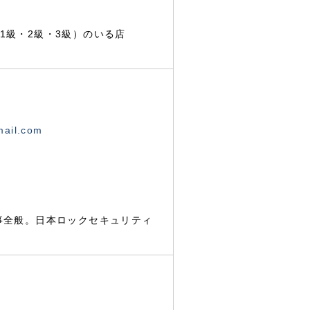
1級・2級・3級）のいる店
mail.com
事全般。日本ロックセキュリティ