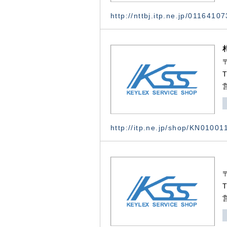
http://nttbj.itp.ne.jp/0116410
http://itp.ne.jp/shop/KN0100