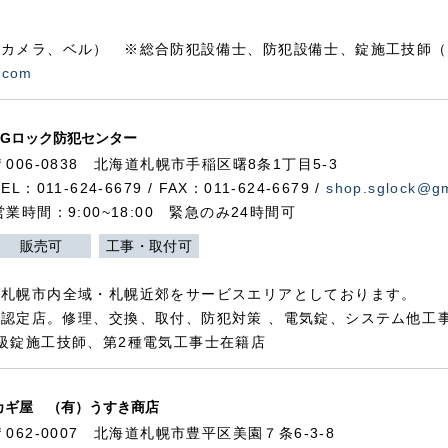
カメラ、ベル） ※総合防犯設備士、防犯設備士、錠施工技師（
.com
SGロック防犯センター
〒006-0838 北海道札幌市手稲区曙8条1丁目5-3
TEL：011-624-6679 / FAX：011-624-6679 /
shop.sglock@g
営業時間：9:00~18:00 緊急のみ24時間可
販売可
工事・取付可
、札幌市内全域・札幌近郊をサービスエリアとしております。
認定店。修理、交換、取付、防犯対策 、電気錠、システム他工
級錠施工技師、第2種電気工事士在籍店
カギ屋 （有）うすき商店
〒062-0007 北海道札幌市豊平区美園７条6-3-8