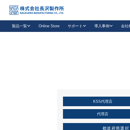
トップ
KSS加盟店・取扱店情報
店舗一覧
製品一覧
Online Store
サポート
導入事例
会社
新卒採用
会社情報
事業内容
中途採用
お問い合わせ
社会貢献活動
パート
2026年度採用情報
キャリア採用・専門職
メールフォームはこちら
工場で
キーレックス
レバーハンドル
キーレックス
機械式ボタン錠
室内用ドアハンドル
導入事例一覧
装
メールニュース
製品検索
お知らせ一覧
よくある質問（FAQ）
特集
簡単診断
教育機関
21
お客様に適したキーレックスをお探しいただけます。
廃番品情報
発
医療機関
品番から探す
取扱店情報
キーレックスを品番からお探しいただけます。
詳し
KSS代理店
企業様採用事
お役立ち情報
代理店
都道府県選択