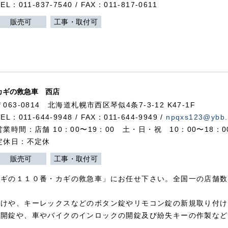
TEL：011-837-7540 / FAX：011-817-0611
販売可
工事・取付可
カギの救急車 西店
〒063-0814 北海道札幌市西区琴似4条7-3-12 K47-1F
TEL：011-644-9948 / FAX：011-644-9949 /
npqxs123@ybb.
営業時間：店舗 10：00〜19：00 土・日・祝 10：00〜18：
定休日：不定休
販売可
工事・取付可
カギの１１０番・カギの救急車」にお任せ下さい。全国一の店舗数
付けや、キーレックスなどのボタン錠やリモコン錠の新規取り付け
の開錠や、車やバイクのインロックの開錠及び紛失キーの作製など