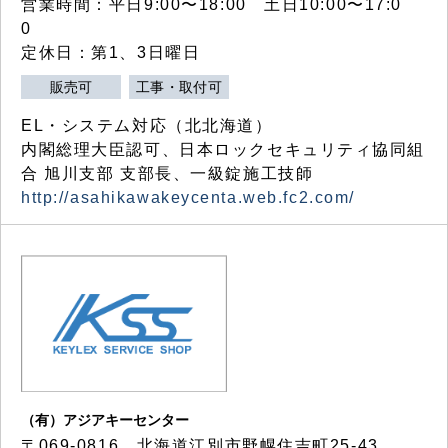
営業時間：平日9:00〜18:00 土日10:00〜17:0
0
定休日：第1、3日曜日
販売可
工事・取付可
EL・システム対応（北北海道）
内閣総理大臣認可、日本ロックセキュリティ協同組
合 旭川支部 支部長、一級錠施工技師
http://asahikawakeycenta.web.fc2.com/
（有）アジアキーセンター
〒069-0816 北海道江別市野幌住吉町25-43