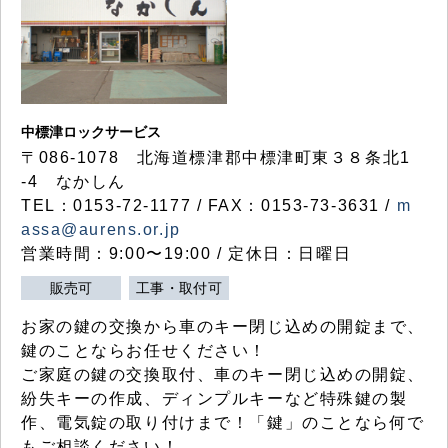
中標津ロックサービス
〒086-1078 北海道標津郡中標津町東３８条北1
-4 なかしん
TEL：0153-72-1177 / FAX：0153-73-3631 /
m
assa@aurens.or.jp
営業時間：9:00〜19:00 / 定休日：日曜日
販売可
工事・取付可
お家の鍵の交換から車のキー閉じ込めの開錠まで、
鍵のことならお任せください！
ご家庭の鍵の交換取付、車のキー閉じ込めの開錠、
紛失キーの作成、ディンプルキーなど特殊鍵の製
作、電気錠の取り付けまで！「鍵」のことなら何で
もご相談ください！