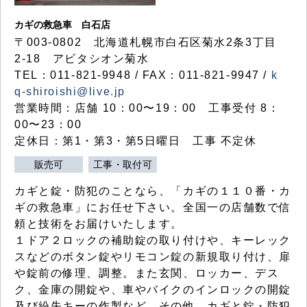
カギの救急車 白石店
〒003-0802 北海道札幌市白石区菊水2条3丁目
2-18 アビタシオン菊水
TEL：011-821-9948 / FAX：011-821-9947 /
k
q-shiroishi@live.jp
営業時間：店舗 10：00〜19：00 工事受付 8：
00〜23：00
定休日：第1・第3・第5日曜日 工事 不定休
販売可
工事・取付可
カギと錠・防犯のことなら、「カギの１１０番・カ
ギの救急車」にお任せ下さい。全国一の店舗数で信
頼と技術をお届けいたします。
１ドア２ロックの補助錠の取り付けや、キーレック
スなどのボタン錠やリモコン錠の新規取り付け、扉
や錠前の修理、調整。また玄関、ロッカー、デス
ク、金庫の開錠や、車やバイクのインロックの開錠
及び紛失キーの作製など、その他、カギと錠・防犯