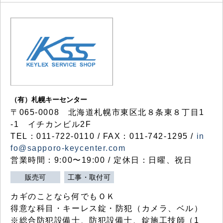
（有）札幌キーセンター
〒065-0008 北海道札幌市東区北８条東８丁目1
-1 イチカンビル2F
TEL：011-722-0110 / FAX：011-742-1295 /
in
fo@sapporo-keycenter.com
営業時間：9:00〜19:00 / 定休日：日曜、祝日
販売可
工事・取付可
カギのことなら何でもＯＫ
得意な科目・キーレス錠・防犯（カメラ、ベル）
※総合防犯設備士、防犯設備士、錠施工技師（1