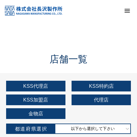
トップ
KSS加盟店・取扱店情報
店舗一覧
店舗一覧
KSS代理店
KSS特約店
KSS加盟店
代理店
金物店
都道府県選択
以下から選択して下さい