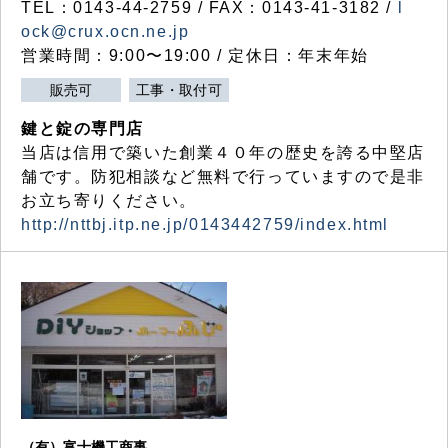
TEL：0143-44-2759 / FAX：0143-41-3182 /
l
ock@crux.ocn.ne.jp
営業時間：9:00〜19:00 / 定休日：年末年始
販売可
工事・取付可
鍵と錠の専門店
当店は信用で築いた創業４０年の歴史を誇る中堅店
舗です。防犯相談など無料で行っていますので是非
お立ち寄りください。
http://nttbj.itp.ne.jp/0143442759/index.html
（有）富士機工商事