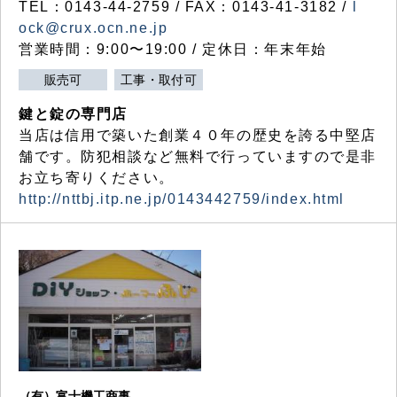
TEL：0143-44-2759 / FAX：0143-41-3182 /
l
ock@crux.ocn.ne.jp
営業時間：9:00〜19:00 / 定休日：年末年始
販売可
工事・取付可
鍵と錠の専門店
当店は信用で築いた創業４０年の歴史を誇る中堅店
舗です。防犯相談など無料で行っていますので是非
お立ち寄りください。
http://nttbj.itp.ne.jp/0143442759/index.html
（有）富士機工商事