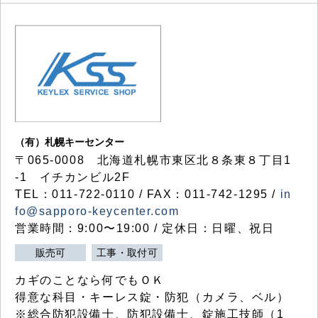
（有）札幌キーセンター
〒065-0008 北海道札幌市東区北８条東８丁目1
-1 イチカンビル2F
TEL：011-722-0110 / FAX：011-742-1295 /
in
fo@sapporo-keycenter.com
営業時間：9:00〜19:00 / 定休日：日曜、祝日
販売可
工事・取付可
カギのことなら何でもＯＫ
得意な科目・キーレス錠・防犯（カメラ、ベル）
※総合防犯設備士、防犯設備士、錠施工技師（1