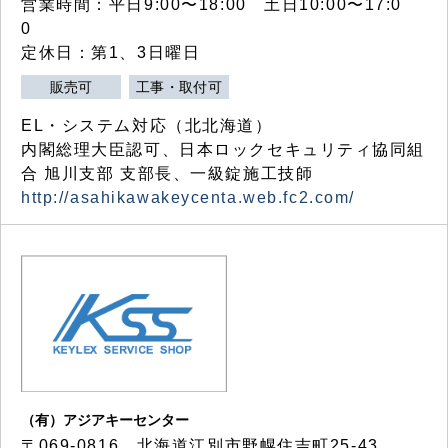
営業時間：平日9:00〜18:00 土日10:00〜17:0
0
定休日：第1、3日曜日
販売可
工事・取付可
EL・システム対応（北北海道）
内閣総理大臣認可、日本ロックセキュリティ協同組
合 旭川支部 支部長、一級錠施工技師
http://asahikawakeycenta.web.fc2.com/
（有）アジアキーセンター
〒069-0816 北海道江別市野幌住吉町25-43