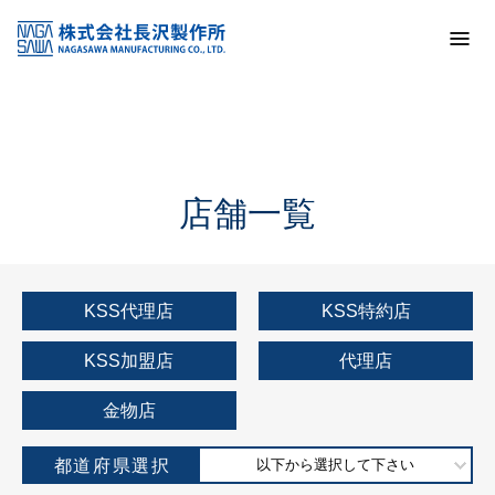
トップ
KSS加盟店・取扱店情報
店舗一覧
店舗一覧
KSS代理店
KSS特約店
KSS加盟店
代理店
金物店
都道府県選択
以下から選択して下さい