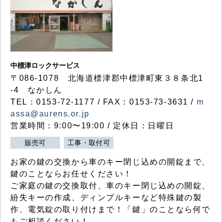
中標津ロックサービス
〒086-1078 北海道標津郡中標津町東３８条北1
-4 なかしん
TEL：0153-72-1177 / FAX：0153-73-3631 /
m
assa@aurens.or.jp
営業時間：9:00〜19:00 / 定休日：日曜日
販売可
工事・取付可
お家の鍵の交換から車のキー閉じ込めの開錠まで、
鍵のことならお任せください！
ご家庭の鍵の交換取付、車のキー閉じ込めの開錠、
紛失キーの作成、ディンプルキーなど特殊鍵の製
作、電気錠の取り付けまで！「鍵」のことなら何で
もご相談ください！