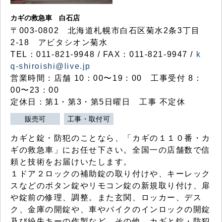
カギの救急車 白石店
〒003-0802 北海道札幌市白石区菊水2条3丁目
2-18 アビタシオン菊水
TEL：011-821-9948 / FAX：011-821-9947 /
k
q-shiroishi@live.jp
営業時間：店舗 10：00〜19：00 工事受付 8：
00〜23：00
定休日：第1・第3・第5日曜日 工事 不定休
販売可
工事・取付可
カギと錠・防犯のことなら、「カギの１１０番・カ
ギの救急車」にお任せ下さい。全国一の店舗数で信
頼と技術をお届けいたします。
１ドア２ロックの補助錠の取り付けや、キーレック
スなどのボタン錠やリモコン錠の新規取り付け、扉
や錠前の修理、調整。また玄関、ロッカー、デス
ク、金庫の開錠や、車やバイクのインロックの開錠
及び紛失キーの作製など、その他、カギと錠・防犯