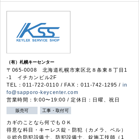
（有）札幌キーセンター
〒065-0008 北海道札幌市東区北８条東８丁目1
-1 イチカンビル2F
TEL：011-722-0110 / FAX：011-742-1295 /
in
fo@sapporo-keycenter.com
営業時間：9:00〜19:00 / 定休日：日曜、祝日
販売可
工事・取付可
カギのことなら何でもＯＫ
得意な科目・キーレス錠・防犯（カメラ、ベル）
※総合防犯設備士、防犯設備士、錠施工技師（1