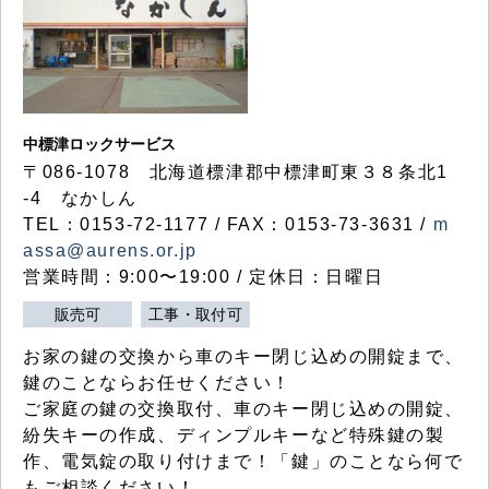
中標津ロックサービス
〒086-1078 北海道標津郡中標津町東３８条北1
-4 なかしん
TEL：0153-72-1177 / FAX：0153-73-3631 /
m
assa@aurens.or.jp
営業時間：9:00〜19:00 / 定休日：日曜日
販売可
工事・取付可
お家の鍵の交換から車のキー閉じ込めの開錠まで、
鍵のことならお任せください！
ご家庭の鍵の交換取付、車のキー閉じ込めの開錠、
紛失キーの作成、ディンプルキーなど特殊鍵の製
作、電気錠の取り付けまで！「鍵」のことなら何で
もご相談ください！