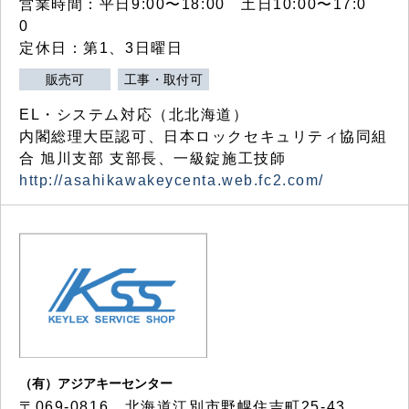
営業時間：平日9:00〜18:00 土日10:00〜17:0
0
定休日：第1、3日曜日
販売可
工事・取付可
EL・システム対応（北北海道）
内閣総理大臣認可、日本ロックセキュリティ協同組
合 旭川支部 支部長、一級錠施工技師
http://asahikawakeycenta.web.fc2.com/
（有）アジアキーセンター
〒069-0816 北海道江別市野幌住吉町25-43