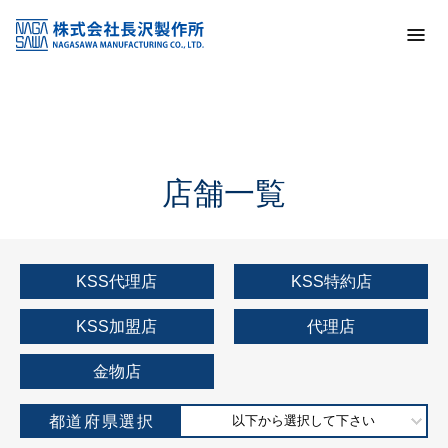
トップ
KSS加盟店・取扱店情報
店舗一覧
店舗一覧
KSS代理店
KSS特約店
KSS加盟店
代理店
金物店
都道府県選択
以下から選択して下さい