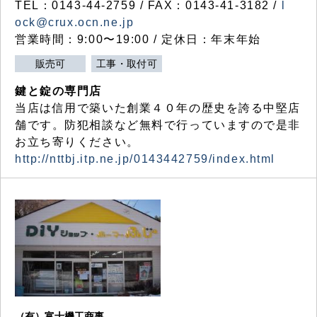
TEL：0143-44-2759 / FAX：0143-41-3182 /
l
ock@crux.ocn.ne.jp
営業時間：9:00〜19:00 / 定休日：年末年始
販売可
工事・取付可
鍵と錠の専門店
当店は信用で築いた創業４０年の歴史を誇る中堅店
舗です。防犯相談など無料で行っていますので是非
お立ち寄りください。
http://nttbj.itp.ne.jp/0143442759/index.html
（有）富士機工商事