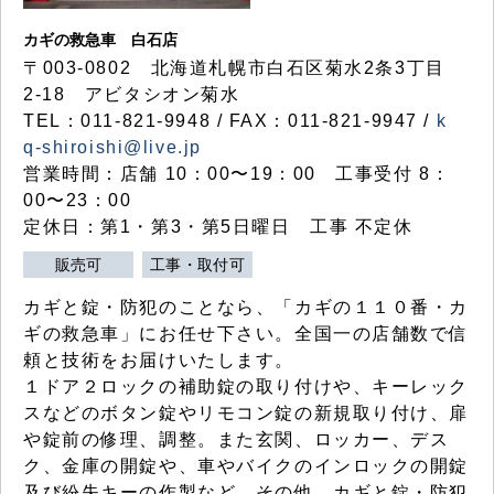
カギの救急車 白石店
〒003-0802 北海道札幌市白石区菊水2条3丁目
2-18 アビタシオン菊水
TEL：011-821-9948 / FAX：011-821-9947 /
k
q-shiroishi@live.jp
営業時間：店舗 10：00〜19：00 工事受付 8：
00〜23：00
定休日：第1・第3・第5日曜日 工事 不定休
販売可
工事・取付可
カギと錠・防犯のことなら、「カギの１１０番・カ
ギの救急車」にお任せ下さい。全国一の店舗数で信
頼と技術をお届けいたします。
１ドア２ロックの補助錠の取り付けや、キーレック
スなどのボタン錠やリモコン錠の新規取り付け、扉
や錠前の修理、調整。また玄関、ロッカー、デス
ク、金庫の開錠や、車やバイクのインロックの開錠
及び紛失キーの作製など、その他、カギと錠・防犯