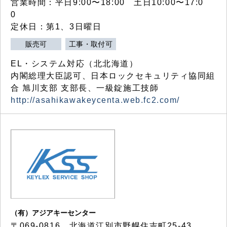
営業時間：平日9:00〜18:00 土日10:00〜17:0
0
定休日：第1、3日曜日
販売可
工事・取付可
EL・システム対応（北北海道）
内閣総理大臣認可、日本ロックセキュリティ協同組
合 旭川支部 支部長、一級錠施工技師
http://asahikawakeycenta.web.fc2.com/
（有）アジアキーセンター
〒069-0816 北海道江別市野幌住吉町25-43