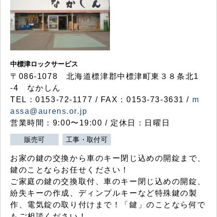
中標津ロックサービス
〒086-1078 北海道標津郡中標津町東３８条北1
-4 なかしん
TEL：0153-72-1177 / FAX：0153-73-3631 /
m
assa@aurens.or.jp
営業時間：9:00〜19:00 / 定休日：日曜日
販売可
工事・取付可
お家の鍵の交換から車のキー閉じ込めの開錠まで、
鍵のことならお任せください！
ご家庭の鍵の交換取付、車のキー閉じ込めの開錠、
紛失キーの作成、ディンプルキーなど特殊鍵の製
作、電気錠の取り付けまで！「鍵」のことなら何で
もご相談ください！