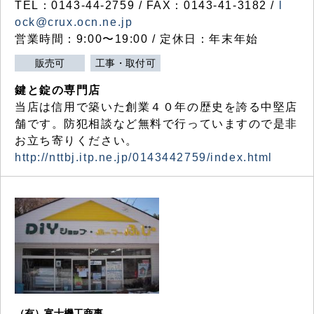
TEL：0143-44-2759 / FAX：0143-41-3182 /
l
ock@crux.ocn.ne.jp
営業時間：9:00〜19:00 / 定休日：年末年始
販売可
工事・取付可
鍵と錠の専門店
当店は信用で築いた創業４０年の歴史を誇る中堅店
舗です。防犯相談など無料で行っていますので是非
お立ち寄りください。
http://nttbj.itp.ne.jp/0143442759/index.html
（有）富士機工商事