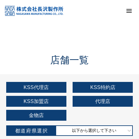
トップ
KSS加盟店・取扱店情報
店舗一覧
店舗一覧
KSS代理店
KSS特約店
KSS加盟店
代理店
金物店
都道府県選択
以下から選択して下さい