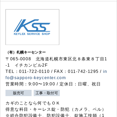
（有）札幌キーセンター
〒065-0008 北海道札幌市東区北８条東８丁目1
-1 イチカンビル2F
TEL：011-722-0110 / FAX：011-742-1295 /
in
fo@sapporo-keycenter.com
営業時間：9:00〜19:00 / 定休日：日曜、祝日
販売可
工事・取付可
カギのことなら何でもＯＫ
得意な科目・キーレス錠・防犯（カメラ、ベル）
※総合防犯設備士、防犯設備士、錠施工技師（1