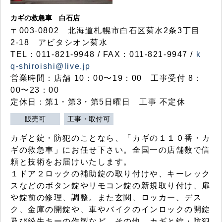
カギの救急車 白石店
〒003-0802 北海道札幌市白石区菊水2条3丁目
2-18 アビタシオン菊水
TEL：011-821-9948 / FAX：011-821-9947 /
k
q-shiroishi@live.jp
営業時間：店舗 10：00〜19：00 工事受付 8：
00〜23：00
定休日：第1・第3・第5日曜日 工事 不定休
販売可
工事・取付可
カギと錠・防犯のことなら、「カギの１１０番・カ
ギの救急車」にお任せ下さい。全国一の店舗数で信
頼と技術をお届けいたします。
１ドア２ロックの補助錠の取り付けや、キーレック
スなどのボタン錠やリモコン錠の新規取り付け、扉
や錠前の修理、調整。また玄関、ロッカー、デス
ク、金庫の開錠や、車やバイクのインロックの開錠
及び紛失キーの作製など、その他、カギと錠・防犯