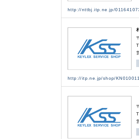
http://nttbj.itp.ne.jp/0116410
http://itp.ne.jp/shop/KN0100