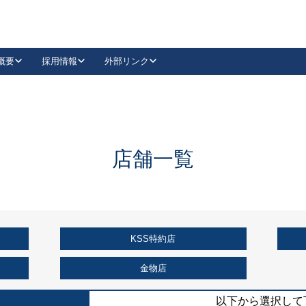
概要
採用情報
外部リンク
YouTube
Instagram
採用
キーレックスカタログ請求
の製品組み立て等
請求フォームはこちら
古代・古代NEO
レバーハンドル
Vi-Clear
古代・古代NEO
飾錠
導入事例一覧
抗ウイルス・抗菌製品
導入事例一覧
Facebook
LinkedIn
店舗一覧
00 / 1100から簡単に交換できるキーレックス4000を
日本ロック工業会
売開始しました。
外部サイト
く見る
KSS特約店
例
長期住宅使用部材標準化推進協議会
外部サイト
金物店
以下から選択して