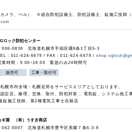
カメラ、ベル） ※総合防犯設備士、防犯設備士、錠施工技師（
.com
SGロック防犯センター
〒006-0838 北海道札幌市手稲区曙8条1丁目5-3
TEL：011-624-6679 / FAX：011-624-6679 /
shop.sglock@g
営業時間：9:00~18:00 緊急のみ24時間可
販売可
工事・取付可
、札幌市内全域・札幌近郊をサービスエリアとしております。
認定店。修理、交換、取付、防犯対策 、電気錠、システム他工
級錠施工技師、第2種電気工事士在籍店
カギ屋 （有）うすき商店
〒062-0007 北海道札幌市豊平区美園７条6-3-8