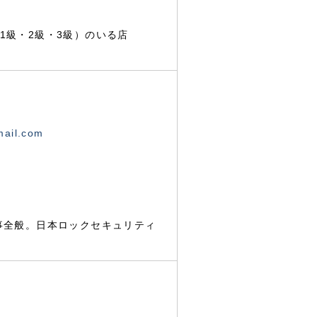
1級・2級・3級）のいる店
mail.com
事全般。日本ロックセキュリティ