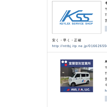
安く・早く・正確
http://nttbj.itp.ne.jp/0166265
h