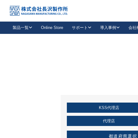
トップ
KSS加盟店・取扱店情報
店舗一覧
製品一覧
Online Store
サポート
導入事例
会社
新卒採用
会社情報
事業内容
中途採用
お問い合わせ
社会貢献活動
パート
2026年度採用情報
キャリア採用・専門職
メールフォームはこちら
工場で
キーレックス
レバーハンドル
キーレックス
機械式ボタン錠
室内用ドアハンドル
導入事例一覧
装
メールニュース
製品検索
お知らせ一覧
よくある質問（FAQ）
特集
簡単診断
教育機関
21
お客様に適したキーレックスをお探しいただけます。
廃番品情報
発
医療機関
品番から探す
取扱店情報
キーレックスを品番からお探しいただけます。
詳し
KSS代理店
企業様採用事
お役立ち情報
代理店
都道府県選択