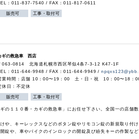
TEL：011-837-7540 / FAX：011-817-0611
販売可
工事・取付可
カギの救急車 西店
〒063-0814 北海道札幌市西区琴似4条7-3-12 K47-1F
TEL：011-644-9948 / FAX：011-644-9949 /
npqxs123@ybb.
営業時間：店舗 10：00〜19：00 土・日・祝 10：00〜18：
定休日：不定休
販売可
工事・取付可
カギの１１０番・カギの救急車」にお任せ下さい。全国一の店舗数
付けや、キーレックスなどのボタン錠やリモコン錠の新規取り付け
の開錠や、車やバイクのインロックの開錠及び紛失キーの作製など