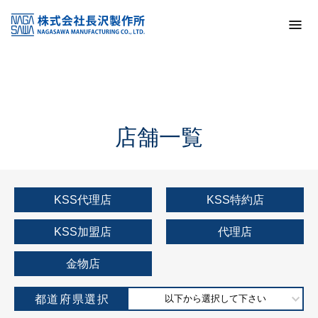
トップ
KSS加盟店・取扱店情報
店舗一覧
店舗一覧
KSS代理店
KSS特約店
KSS加盟店
代理店
金物店
都道府県選択
以下から選択して下さい