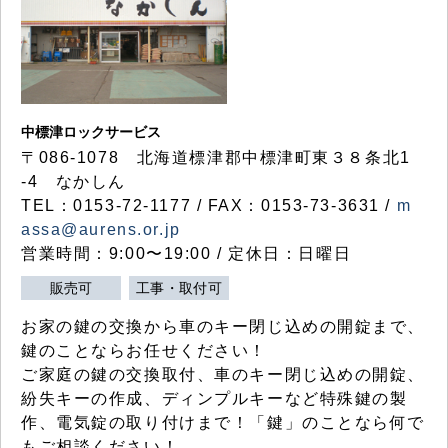
中標津ロックサービス
〒086-1078 北海道標津郡中標津町東３８条北1
-4 なかしん
TEL：0153-72-1177 / FAX：0153-73-3631 /
m
assa@aurens.or.jp
営業時間：9:00〜19:00 / 定休日：日曜日
販売可
工事・取付可
お家の鍵の交換から車のキー閉じ込めの開錠まで、
鍵のことならお任せください！
ご家庭の鍵の交換取付、車のキー閉じ込めの開錠、
紛失キーの作成、ディンプルキーなど特殊鍵の製
作、電気錠の取り付けまで！「鍵」のことなら何で
もご相談ください！