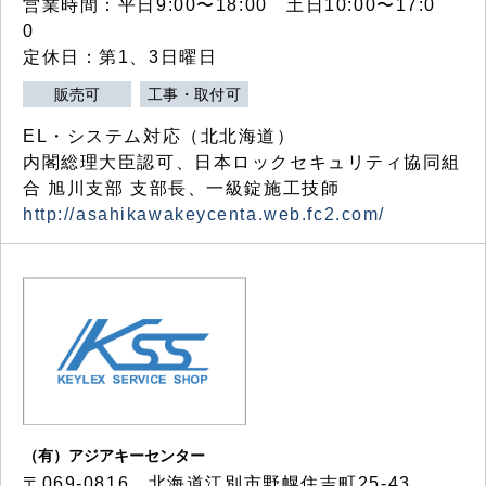
営業時間：平日9:00〜18:00 土日10:00〜17:0
0
定休日：第1、3日曜日
販売可
工事・取付可
EL・システム対応（北北海道）
内閣総理大臣認可、日本ロックセキュリティ協同組
合 旭川支部 支部長、一級錠施工技師
http://asahikawakeycenta.web.fc2.com/
（有）アジアキーセンター
〒069-0816 北海道江別市野幌住吉町25-43