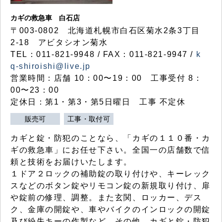
カギの救急車 白石店
〒003-0802 北海道札幌市白石区菊水2条3丁目
2-18 アビタシオン菊水
TEL：011-821-9948 / FAX：011-821-9947 /
k
q-shiroishi@live.jp
営業時間：店舗 10：00〜19：00 工事受付 8：
00〜23：00
定休日：第1・第3・第5日曜日 工事 不定休
販売可
工事・取付可
カギと錠・防犯のことなら、「カギの１１０番・カ
ギの救急車」にお任せ下さい。全国一の店舗数で信
頼と技術をお届けいたします。
１ドア２ロックの補助錠の取り付けや、キーレック
スなどのボタン錠やリモコン錠の新規取り付け、扉
や錠前の修理、調整。また玄関、ロッカー、デス
ク、金庫の開錠や、車やバイクのインロックの開錠
及び紛失キーの作製など、その他、カギと錠・防犯