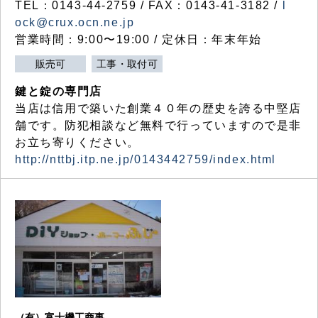
TEL：0143-44-2759 / FAX：0143-41-3182 /
l
ock@crux.ocn.ne.jp
営業時間：9:00〜19:00 / 定休日：年末年始
販売可
工事・取付可
鍵と錠の専門店
当店は信用で築いた創業４０年の歴史を誇る中堅店
舗です。防犯相談など無料で行っていますので是非
お立ち寄りください。
http://nttbj.itp.ne.jp/0143442759/index.html
（有）富士機工商事