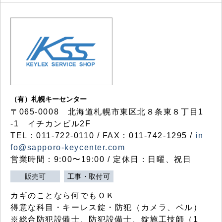
（有）札幌キーセンター
〒065-0008 北海道札幌市東区北８条東８丁目1
-1 イチカンビル2F
TEL：011-722-0110 / FAX：011-742-1295 /
in
fo@sapporo-keycenter.com
営業時間：9:00〜19:00 / 定休日：日曜、祝日
販売可
工事・取付可
カギのことなら何でもＯＫ
得意な科目・キーレス錠・防犯（カメラ、ベル）
※総合防犯設備士、防犯設備士、錠施工技師（1