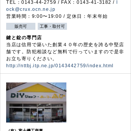
TEL：0143-44-2759 / FAX：0143-41-3182 /
l
ock@crux.ocn.ne.jp
営業時間：9:00〜19:00 / 定休日：年末年始
販売可
工事・取付可
鍵と錠の専門店
当店は信用で築いた創業４０年の歴史を誇る中堅店
舗です。防犯相談など無料で行っていますので是非
お立ち寄りください。
http://nttbj.itp.ne.jp/0143442759/index.html
（有）富士機工商事