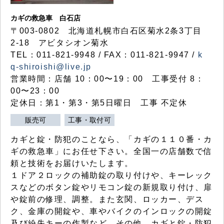
カギの救急車 白石店
〒003-0802 北海道札幌市白石区菊水2条3丁目
2-18 アビタシオン菊水
TEL：011-821-9948 / FAX：011-821-9947 /
k
q-shiroishi@live.jp
営業時間：店舗 10：00〜19：00 工事受付 8：
00〜23：00
定休日：第1・第3・第5日曜日 工事 不定休
販売可
工事・取付可
カギと錠・防犯のことなら、「カギの１１０番・カ
ギの救急車」にお任せ下さい。全国一の店舗数で信
頼と技術をお届けいたします。
１ドア２ロックの補助錠の取り付けや、キーレック
スなどのボタン錠やリモコン錠の新規取り付け、扉
や錠前の修理、調整。また玄関、ロッカー、デス
ク、金庫の開錠や、車やバイクのインロックの開錠
及び紛失キーの作製など、その他、カギと錠・防犯