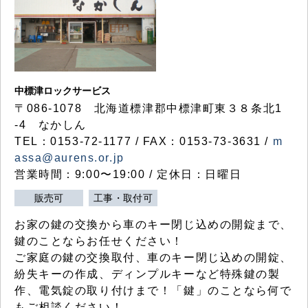
中標津ロックサービス
〒086-1078 北海道標津郡中標津町東３８条北1
-4 なかしん
TEL：0153-72-1177 / FAX：0153-73-3631 /
m
assa@aurens.or.jp
営業時間：9:00〜19:00 / 定休日：日曜日
販売可
工事・取付可
お家の鍵の交換から車のキー閉じ込めの開錠まで、
鍵のことならお任せください！
ご家庭の鍵の交換取付、車のキー閉じ込めの開錠、
紛失キーの作成、ディンプルキーなど特殊鍵の製
作、電気錠の取り付けまで！「鍵」のことなら何で
もご相談ください！