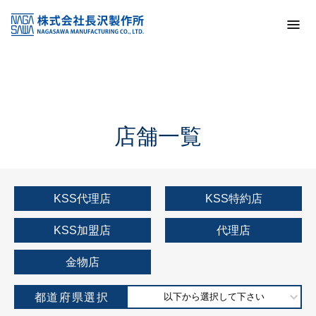
トップ
KSS加盟店・取扱店情報
店舗一覧
店舗一覧
KSS代理店
KSS特約店
KSS加盟店
代理店
金物店
都道府県選択
以下から選択して下さい