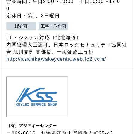
営業時間：平日9:00〜18:00 土日10:00〜17:0
0
定休日：第1、3日曜日
販売可
工事・取付可
EL・システム対応（北北海道）
内閣総理大臣認可、日本ロックセキュリティ協同組
合 旭川支部 支部長、一級錠施工技師
http://asahikawakeycenta.web.fc2.com/
（有）アジアキーセンター
〒069-0816 北海道江別市野幌住吉町25-43