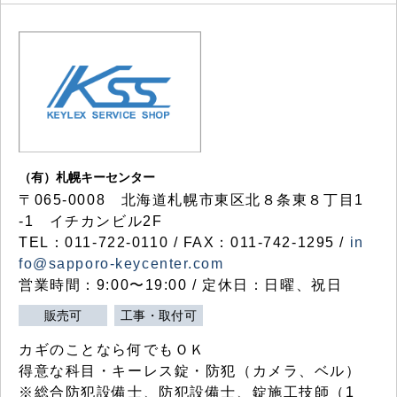
（有）札幌キーセンター
〒065-0008 北海道札幌市東区北８条東８丁目1
-1 イチカンビル2F
TEL：011-722-0110 / FAX：011-742-1295 /
in
fo@sapporo-keycenter.com
営業時間：9:00〜19:00 / 定休日：日曜、祝日
販売可
工事・取付可
カギのことなら何でもＯＫ
得意な科目・キーレス錠・防犯（カメラ、ベル）
※総合防犯設備士、防犯設備士、錠施工技師（1