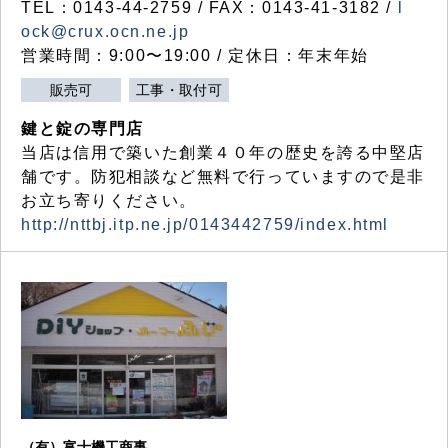
TEL：0143-44-2759 / FAX：0143-41-3182 /
l
ock@crux.ocn.ne.jp
営業時間：9:00〜19:00 / 定休日：年末年始
販売可
工事・取付可
鍵と錠の専門店
当店は信用で築いた創業４０年の歴史を誇る中堅店
舗です。防犯相談など無料で行っていますので是非
お立ち寄りください。
http://nttbj.itp.ne.jp/0143442759/index.html
（有）富士機工商事