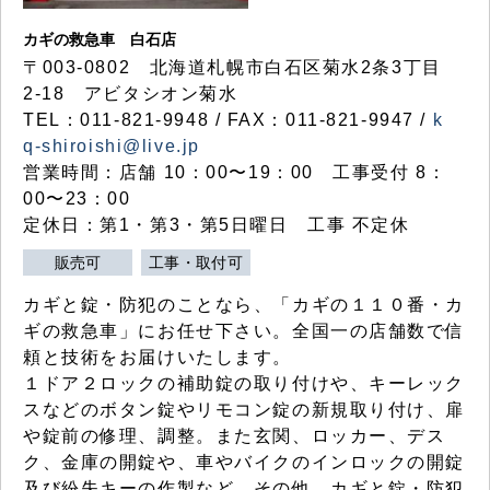
カギの救急車 白石店
〒003-0802 北海道札幌市白石区菊水2条3丁目
2-18 アビタシオン菊水
TEL：011-821-9948 / FAX：011-821-9947 /
k
q-shiroishi@live.jp
営業時間：店舗 10：00〜19：00 工事受付 8：
00〜23：00
定休日：第1・第3・第5日曜日 工事 不定休
販売可
工事・取付可
カギと錠・防犯のことなら、「カギの１１０番・カ
ギの救急車」にお任せ下さい。全国一の店舗数で信
頼と技術をお届けいたします。
１ドア２ロックの補助錠の取り付けや、キーレック
スなどのボタン錠やリモコン錠の新規取り付け、扉
や錠前の修理、調整。また玄関、ロッカー、デス
ク、金庫の開錠や、車やバイクのインロックの開錠
及び紛失キーの作製など、その他、カギと錠・防犯