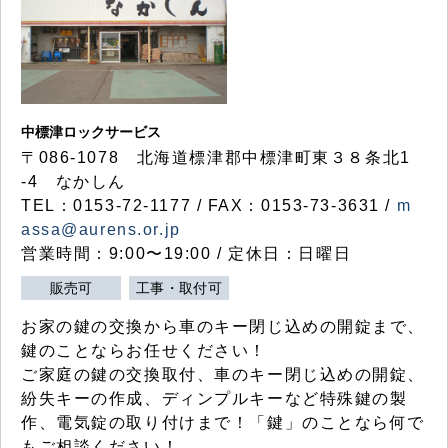
中標津ロックサービス
〒086-1078 北海道標津郡中標津町東３８条北1
-4 なかしん
TEL：0153-72-1177 / FAX：0153-73-3631 /
m
assa@aurens.or.jp
営業時間：9:00〜19:00 / 定休日：日曜日
販売可
工事・取付可
お家の鍵の交換から車のキー閉じ込めの開錠まで、
鍵のことならお任せください！
ご家庭の鍵の交換取付、車のキー閉じ込めの開錠、
紛失キーの作成、ディンプルキーなど特殊鍵の製
作、電気錠の取り付けまで！「鍵」のことなら何で
もご相談ください！