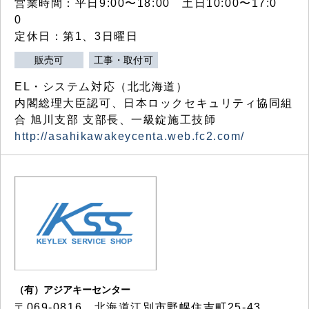
営業時間：平日9:00〜18:00 土日10:00〜17:0
0
定休日：第1、3日曜日
販売可
工事・取付可
EL・システム対応（北北海道）
内閣総理大臣認可、日本ロックセキュリティ協同組
合 旭川支部 支部長、一級錠施工技師
http://asahikawakeycenta.web.fc2.com/
（有）アジアキーセンター
〒069-0816 北海道江別市野幌住吉町25-43