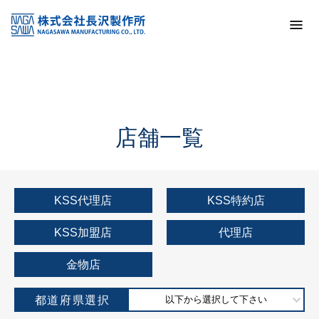
トップ
KSS加盟店・取扱店情報
店舗一覧
店舗一覧
KSS代理店
KSS特約店
KSS加盟店
代理店
金物店
都道府県選択
以下から選択して下さい