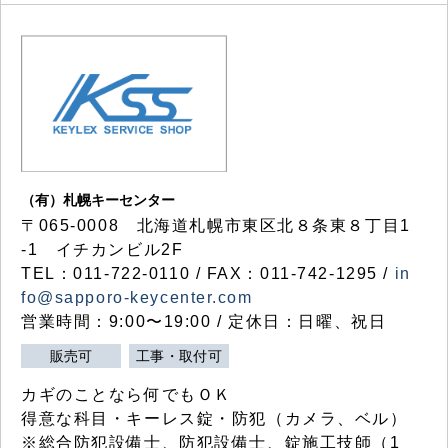
（有）札幌キーセンター
〒065-0008 北海道札幌市東区北８条東８丁目1
-1 イチカンビル2F
TEL：011-722-0110 / FAX：011-742-1295 /
in
fo@sapporo-keycenter.com
営業時間：9:00〜19:00 / 定休日：日曜、祝日
販売可
工事・取付可
カギのことなら何でもＯＫ
得意な科目・キーレス錠・防犯（カメラ、ベル）
※総合防犯設備士、防犯設備士、錠施工技師（1