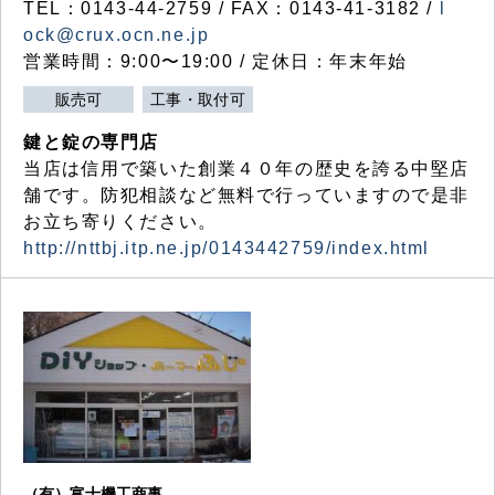
TEL：0143-44-2759 / FAX：0143-41-3182 /
l
ock@crux.ocn.ne.jp
営業時間：9:00〜19:00 / 定休日：年末年始
販売可
工事・取付可
鍵と錠の専門店
当店は信用で築いた創業４０年の歴史を誇る中堅店
舗です。防犯相談など無料で行っていますので是非
お立ち寄りください。
http://nttbj.itp.ne.jp/0143442759/index.html
（有）富士機工商事