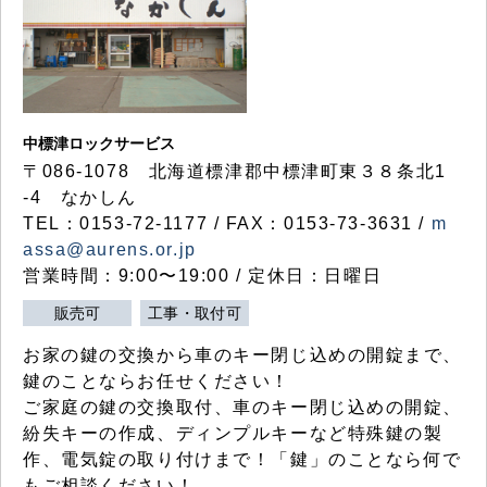
中標津ロックサービス
〒086-1078 北海道標津郡中標津町東３８条北1
-4 なかしん
TEL：0153-72-1177 / FAX：0153-73-3631 /
m
assa@aurens.or.jp
営業時間：9:00〜19:00 / 定休日：日曜日
販売可
工事・取付可
お家の鍵の交換から車のキー閉じ込めの開錠まで、
鍵のことならお任せください！
ご家庭の鍵の交換取付、車のキー閉じ込めの開錠、
紛失キーの作成、ディンプルキーなど特殊鍵の製
作、電気錠の取り付けまで！「鍵」のことなら何で
もご相談ください！