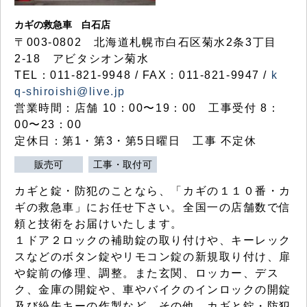
カギの救急車 白石店
〒003-0802 北海道札幌市白石区菊水2条3丁目
2-18 アビタシオン菊水
TEL：011-821-9948 / FAX：011-821-9947 /
k
q-shiroishi@live.jp
営業時間：店舗 10：00〜19：00 工事受付 8：
00〜23：00
定休日：第1・第3・第5日曜日 工事 不定休
販売可
工事・取付可
カギと錠・防犯のことなら、「カギの１１０番・カ
ギの救急車」にお任せ下さい。全国一の店舗数で信
頼と技術をお届けいたします。
１ドア２ロックの補助錠の取り付けや、キーレック
スなどのボタン錠やリモコン錠の新規取り付け、扉
や錠前の修理、調整。また玄関、ロッカー、デス
ク、金庫の開錠や、車やバイクのインロックの開錠
及び紛失キーの作製など、その他、カギと錠・防犯