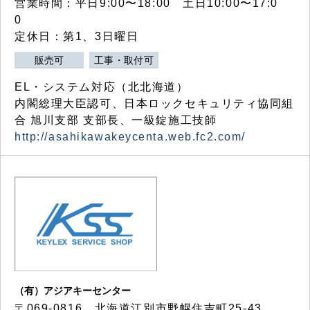
営業時間：平日9:00〜18:00 土日10:00〜17:0
0
定休日：第1、3日曜日
販売可
工事・取付可
EL・システム対応（北北海道）
内閣総理大臣認可、日本ロックセキュリティ協同組
合 旭川支部 支部長、一級錠施工技師
http://asahikawakeycenta.web.fc2.com/
（有）アジアキーセンター
〒069-0816 北海道江別市野幌住吉町25-43