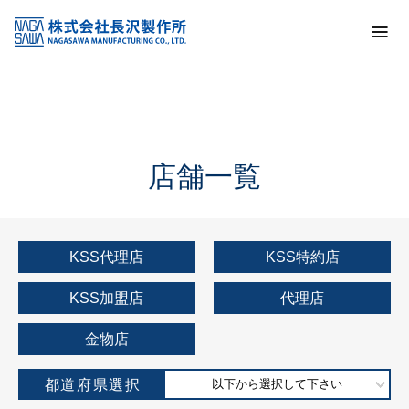
トップ
KSS加盟店・取扱店情報
店舗一覧
店舗一覧
KSS代理店
KSS特約店
KSS加盟店
代理店
金物店
都道府県選択
以下から選択して下さい