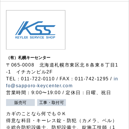
（有）札幌キーセンター
〒065-0008 北海道札幌市東区北８条東８丁目1
-1 イチカンビル2F
TEL：011-722-0110 / FAX：011-742-1295 /
in
fo@sapporo-keycenter.com
営業時間：9:00〜19:00 / 定休日：日曜、祝日
販売可
工事・取付可
カギのことなら何でもＯＫ
得意な科目・キーレス錠・防犯（カメラ、ベル）
※総合防犯設備士、防犯設備士、錠施工技師（1