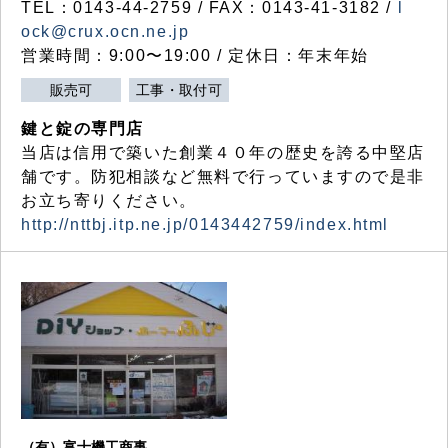
TEL：0143-44-2759 / FAX：0143-41-3182 /
l
ock@crux.ocn.ne.jp
営業時間：9:00〜19:00 / 定休日：年末年始
販売可
工事・取付可
鍵と錠の専門店
当店は信用で築いた創業４０年の歴史を誇る中堅店
舗です。防犯相談など無料で行っていますので是非
お立ち寄りください。
http://nttbj.itp.ne.jp/0143442759/index.html
（有）富士機工商事