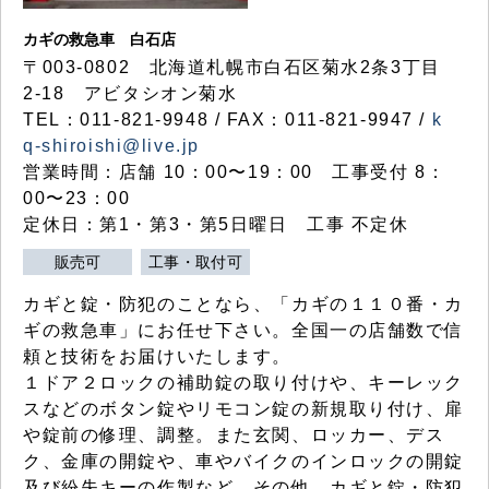
カギの救急車 白石店
〒003-0802 北海道札幌市白石区菊水2条3丁目
2-18 アビタシオン菊水
TEL：011-821-9948 / FAX：011-821-9947 /
k
q-shiroishi@live.jp
営業時間：店舗 10：00〜19：00 工事受付 8：
00〜23：00
定休日：第1・第3・第5日曜日 工事 不定休
販売可
工事・取付可
カギと錠・防犯のことなら、「カギの１１０番・カ
ギの救急車」にお任せ下さい。全国一の店舗数で信
頼と技術をお届けいたします。
１ドア２ロックの補助錠の取り付けや、キーレック
スなどのボタン錠やリモコン錠の新規取り付け、扉
や錠前の修理、調整。また玄関、ロッカー、デス
ク、金庫の開錠や、車やバイクのインロックの開錠
及び紛失キーの作製など、その他、カギと錠・防犯