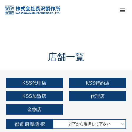
トップ
KSS加盟店・取扱店情報
店舗一覧
店舗一覧
KSS代理店
KSS特約店
KSS加盟店
代理店
金物店
都道府県選択
以下から選択して下さい