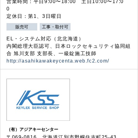
営業時間：平日9:00〜18:00 土日10:00〜17:0
0
定休日：第1、3日曜日
販売可
工事・取付可
EL・システム対応（北北海道）
内閣総理大臣認可、日本ロックセキュリティ協同組
合 旭川支部 支部長、一級錠施工技師
http://asahikawakeycenta.web.fc2.com/
（有）アジアキーセンター
〒069-0816 北海道江別市野幌住吉町25-43