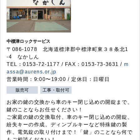
中標津ロックサービス
〒086-1078 北海道標津郡中標津町東３８条北1
-4 なかしん
TEL：0153-72-1177 / FAX：0153-73-3631 /
m
assa@aurens.or.jp
営業時間：9:00〜19:00 / 定休日：日曜日
販売可
工事・取付可
お家の鍵の交換から車のキー閉じ込めの開錠まで、
鍵のことならお任せください！
ご家庭の鍵の交換取付、車のキー閉じ込めの開錠、
紛失キーの作成、ディンプルキーなど特殊鍵の製
作、電気錠の取り付けまで！「鍵」のことなら何で
もご相談ください！