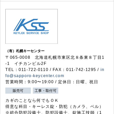
（有）札幌キーセンター
〒065-0008 北海道札幌市東区北８条東８丁目1
-1 イチカンビル2F
TEL：011-722-0110 / FAX：011-742-1295 /
in
fo@sapporo-keycenter.com
営業時間：9:00〜19:00 / 定休日：日曜、祝日
販売可
工事・取付可
カギのことなら何でもＯＫ
得意な科目・キーレス錠・防犯（カメラ、ベル）
※総合防犯設備士、防犯設備士、錠施工技師（1