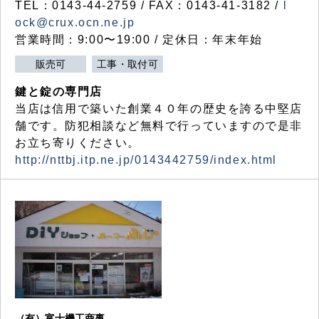
TEL：0143-44-2759 / FAX：0143-41-3182 /
l
ock@crux.ocn.ne.jp
営業時間：9:00〜19:00 / 定休日：年末年始
販売可
工事・取付可
鍵と錠の専門店
当店は信用で築いた創業４０年の歴史を誇る中堅店
舗です。防犯相談など無料で行っていますので是非
お立ち寄りください。
http://nttbj.itp.ne.jp/0143442759/index.html
（有）富士機工商事