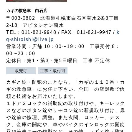
カギの救急車 白石店
〒003-0802 北海道札幌市白石区菊水2条3丁目
2-18 アビタシオン菊水
TEL：011-821-9948 / FAX：011-821-9947 /
k
q-shiroishi@live.jp
営業時間：店舗 10：00〜19：00 工事受付 8：
00〜23：00
定休日：第1・第3・第5日曜日 工事 不定休
販売可
工事・取付可
カギと錠・防犯のことなら、「カギの１１０番・カ
ギの救急車」にお任せ下さい。全国一の店舗数で信
頼と技術をお届けいたします。
１ドア２ロックの補助錠の取り付けや、キーレック
スなどのボタン錠やリモコン錠の新規取り付け、扉
や錠前の修理、調整。また玄関、ロッカー、デス
ク、金庫の開錠や、車やバイクのインロックの開錠
及び紛失キーの作製など、その他、カギと錠・防犯