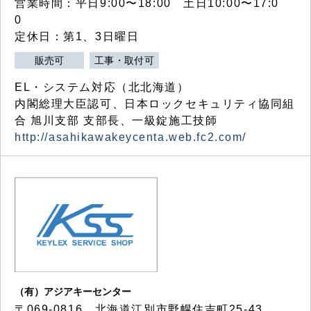
営業時間：平日9:00〜18:00 土日10:00〜17:0
0
定休日：第1、3日曜日
販売可
工事・取付可
EL・システム対応（北北海道）
内閣総理大臣認可、日本ロックセキュリティ協同組
合 旭川支部 支部長、一級錠施工技師
http://asahikawakeycenta.web.fc2.com/
（有）アジアキーセンター
〒069-0816 北海道江別市野幌住吉町25-43