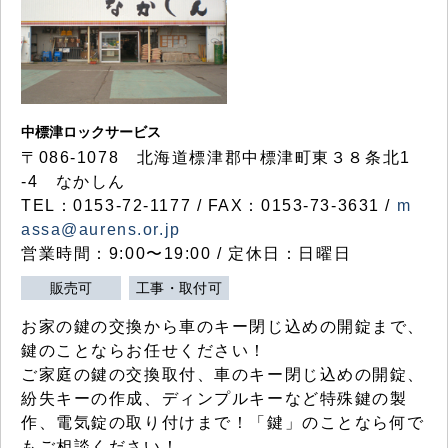
中標津ロックサービス
〒086-1078 北海道標津郡中標津町東３８条北1
-4 なかしん
TEL：0153-72-1177 / FAX：0153-73-3631 /
m
assa@aurens.or.jp
営業時間：9:00〜19:00 / 定休日：日曜日
販売可
工事・取付可
お家の鍵の交換から車のキー閉じ込めの開錠まで、
鍵のことならお任せください！
ご家庭の鍵の交換取付、車のキー閉じ込めの開錠、
紛失キーの作成、ディンプルキーなど特殊鍵の製
作、電気錠の取り付けまで！「鍵」のことなら何で
もご相談ください！