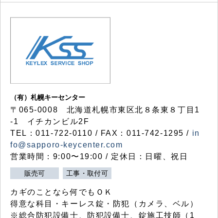
（有）札幌キーセンター
〒065-0008 北海道札幌市東区北８条東８丁目1
-1 イチカンビル2F
TEL：011-722-0110 / FAX：011-742-1295 /
in
fo@sapporo-keycenter.com
営業時間：9:00〜19:00 / 定休日：日曜、祝日
販売可
工事・取付可
カギのことなら何でもＯＫ
得意な科目・キーレス錠・防犯（カメラ、ベル）
※総合防犯設備士、防犯設備士、錠施工技師（1