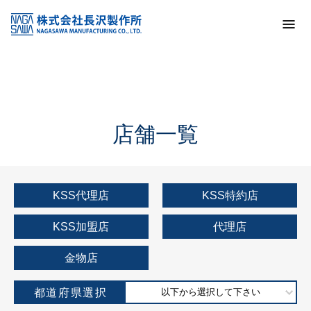
トップ
KSS加盟店・取扱店情報
店舗一覧
店舗一覧
KSS代理店
KSS特約店
KSS加盟店
代理店
金物店
都道府県選択
以下から選択して下さい