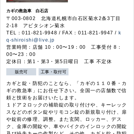
カギの救急車 白石店
〒003-0802 北海道札幌市白石区菊水2条3丁目
2-18 アビタシオン菊水
TEL：011-821-9948 / FAX：011-821-9947 /
k
q-shiroishi@live.jp
営業時間：店舗 10：00〜19：00 工事受付 8：
00〜23：00
定休日：第1・第3・第5日曜日 工事 不定休
販売可
工事・取付可
カギと錠・防犯のことなら、「カギの１１０番・カ
ギの救急車」にお任せ下さい。全国一の店舗数で信
頼と技術をお届けいたします。
１ドア２ロックの補助錠の取り付けや、キーレック
スなどのボタン錠やリモコン錠の新規取り付け、扉
や錠前の修理、調整。また玄関、ロッカー、デス
ク、金庫の開錠や、車やバイクのインロックの開錠
及び紛失キーの作製など、その他、カギと錠・防犯