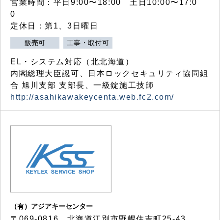
営業時間：平日9:00〜18:00 土日10:00〜17:0
0
定休日：第1、3日曜日
販売可
工事・取付可
EL・システム対応（北北海道）
内閣総理大臣認可、日本ロックセキュリティ協同組
合 旭川支部 支部長、一級錠施工技師
http://asahikawakeycenta.web.fc2.com/
（有）アジアキーセンター
〒069-0816 北海道江別市野幌住吉町25-43