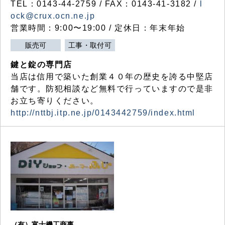
TEL：0143-44-2759 / FAX：0143-41-3182 /
l
ock@crux.ocn.ne.jp
営業時間：9:00〜19:00 / 定休日：年末年始
販売可
工事・取付可
鍵と錠の専門店
当店は信用で築いた創業４０年の歴史を誇る中堅店
舗です。防犯相談など無料で行っていますので是非
お立ち寄りください。
http://nttbj.itp.ne.jp/0143442759/index.html
（有）富士機工商事