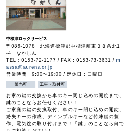
中標津ロックサービス
〒086-1078 北海道標津郡中標津町東３８条北1
-4 なかしん
TEL：0153-72-1177 / FAX：0153-73-3631 /
m
assa@aurens.or.jp
営業時間：9:00〜19:00 / 定休日：日曜日
販売可
工事・取付可
お家の鍵の交換から車のキー閉じ込めの開錠まで、
鍵のことならお任せください！
ご家庭の鍵の交換取付、車のキー閉じ込めの開錠、
紛失キーの作成、ディンプルキーなど特殊鍵の製
作、電気錠の取り付けまで！「鍵」のことなら何で
もご相談ください！