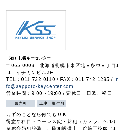
（有）札幌キーセンター
〒065-0008 北海道札幌市東区北８条東８丁目1
-1 イチカンビル2F
TEL：011-722-0110 / FAX：011-742-1295 /
in
fo@sapporo-keycenter.com
営業時間：9:00〜19:00 / 定休日：日曜、祝日
販売可
工事・取付可
カギのことなら何でもＯＫ
得意な科目・キーレス錠・防犯（カメラ、ベル）
※総合防犯設備士、防犯設備士、錠施工技師（1