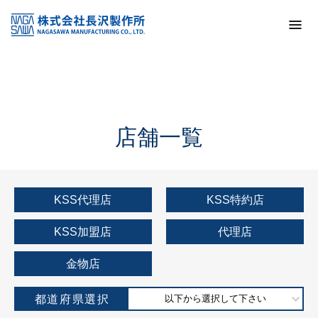
トップ
KSS加盟店・取扱店情報
店舗一覧
店舗一覧
KSS代理店
KSS特約店
KSS加盟店
代理店
金物店
都道府県選択
以下から選択して下さい