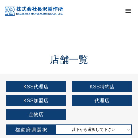
トップ
KSS加盟店・取扱店情報
店舗一覧
店舗一覧
KSS代理店
KSS特約店
KSS加盟店
代理店
金物店
都道府県選択
以下から選択して下さい