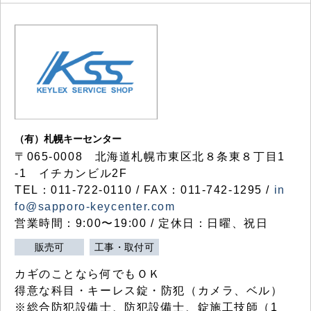
（有）札幌キーセンター
〒065-0008 北海道札幌市東区北８条東８丁目1
-1 イチカンビル2F
TEL：011-722-0110 / FAX：011-742-1295 /
in
fo@sapporo-keycenter.com
営業時間：9:00〜19:00 / 定休日：日曜、祝日
販売可
工事・取付可
カギのことなら何でもＯＫ
得意な科目・キーレス錠・防犯（カメラ、ベル）
※総合防犯設備士、防犯設備士、錠施工技師（1