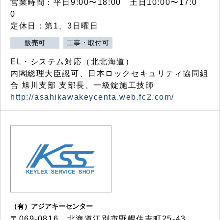
営業時間：平日9:00〜18:00 土日10:00〜17:0
0
定休日：第1、3日曜日
販売可
工事・取付可
EL・システム対応（北北海道）
内閣総理大臣認可、日本ロックセキュリティ協同組
合 旭川支部 支部長、一級錠施工技師
http://asahikawakeycenta.web.fc2.com/
（有）アジアキーセンター
〒069-0816 北海道江別市野幌住吉町25-43