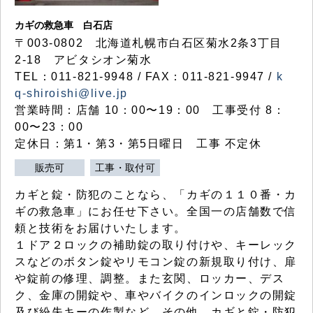
カギの救急車 白石店
〒003-0802 北海道札幌市白石区菊水2条3丁目
2-18 アビタシオン菊水
TEL：011-821-9948 / FAX：011-821-9947 /
k
q-shiroishi@live.jp
営業時間：店舗 10：00〜19：00 工事受付 8：
00〜23：00
定休日：第1・第3・第5日曜日 工事 不定休
販売可
工事・取付可
カギと錠・防犯のことなら、「カギの１１０番・カ
ギの救急車」にお任せ下さい。全国一の店舗数で信
頼と技術をお届けいたします。
１ドア２ロックの補助錠の取り付けや、キーレック
スなどのボタン錠やリモコン錠の新規取り付け、扉
や錠前の修理、調整。また玄関、ロッカー、デス
ク、金庫の開錠や、車やバイクのインロックの開錠
及び紛失キーの作製など、その他、カギと錠・防犯