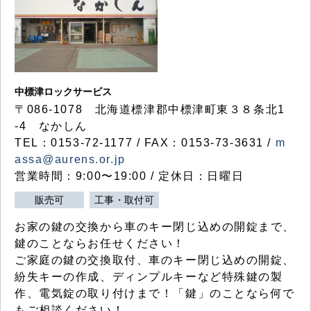
中標津ロックサービス
〒086-1078 北海道標津郡中標津町東３８条北1
-4 なかしん
TEL：0153-72-1177 / FAX：0153-73-3631 /
m
assa@aurens.or.jp
営業時間：9:00〜19:00 / 定休日：日曜日
販売可
工事・取付可
お家の鍵の交換から車のキー閉じ込めの開錠まで、
鍵のことならお任せください！
ご家庭の鍵の交換取付、車のキー閉じ込めの開錠、
紛失キーの作成、ディンプルキーなど特殊鍵の製
作、電気錠の取り付けまで！「鍵」のことなら何で
もご相談ください！