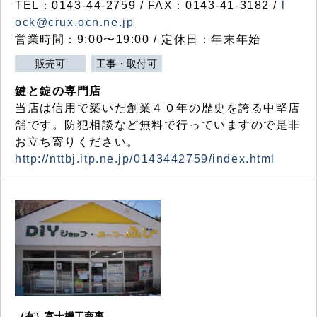
TEL：0143-44-2759 / FAX：0143-41-3182 /
l
ock@crux.ocn.ne.jp
営業時間：9:00〜19:00 / 定休日：年末年始
販売可
工事・取付可
鍵と錠の専門店
当店は信用で築いた創業４０年の歴史を誇る中堅店
舗です。防犯相談など無料で行っていますので是非
お立ち寄りください。
http://nttbj.itp.ne.jp/0143442759/index.html
（有）富士機工商事