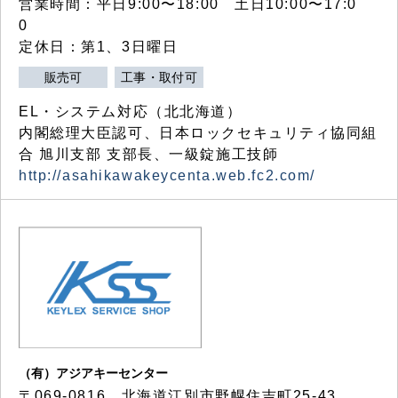
営業時間：平日9:00〜18:00 土日10:00〜17:0
0
定休日：第1、3日曜日
販売可
工事・取付可
EL・システム対応（北北海道）
内閣総理大臣認可、日本ロックセキュリティ協同組
合 旭川支部 支部長、一級錠施工技師
http://asahikawakeycenta.web.fc2.com/
（有）アジアキーセンター
〒069-0816 北海道江別市野幌住吉町25-43