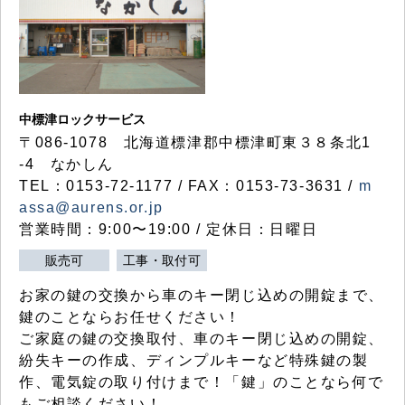
中標津ロックサービス
〒086-1078 北海道標津郡中標津町東３８条北1
-4 なかしん
TEL：0153-72-1177 / FAX：0153-73-3631 /
m
assa@aurens.or.jp
営業時間：9:00〜19:00 / 定休日：日曜日
販売可
工事・取付可
お家の鍵の交換から車のキー閉じ込めの開錠まで、
鍵のことならお任せください！
ご家庭の鍵の交換取付、車のキー閉じ込めの開錠、
紛失キーの作成、ディンプルキーなど特殊鍵の製
作、電気錠の取り付けまで！「鍵」のことなら何で
もご相談ください！