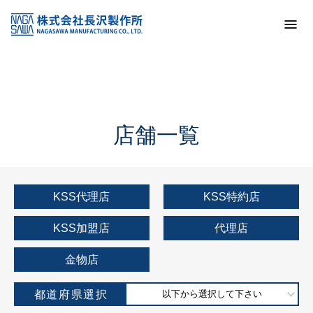
トップ
KSS加盟店・取扱店情報
店舗一覧
店舗一覧
KSS代理店
KSS特約店
KSS加盟店
代理店
金物店
都道府県選択
以下から選択して下さい