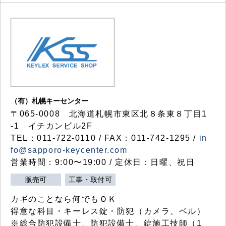
（有）札幌キーセンター
〒065-0008 北海道札幌市東区北８条東８丁目1
-1 イチカンビル2F
TEL：011-722-0110 / FAX：011-742-1295 /
in
fo@sapporo-keycenter.com
営業時間：9:00〜19:00 / 定休日：日曜、祝日
販売可
工事・取付可
カギのことなら何でもＯＫ
得意な科目・キーレス錠・防犯（カメラ、ベル）
※総合防犯設備士、防犯設備士、錠施工技師（1