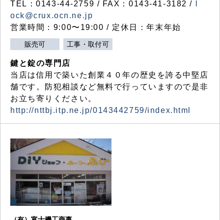
TEL：0143-44-2759 / FAX：0143-41-3182 /
l
ock@crux.ocn.ne.jp
営業時間：9:00〜19:00 / 定休日：年末年始
販売可
工事・取付可
鍵と錠の専門店
当店は信用で築いた創業４０年の歴史を誇る中堅店
舗です。防犯相談など無料で行っていますので是非
お立ち寄りください。
http://nttbj.itp.ne.jp/0143442759/index.html
（有）富士機工商事