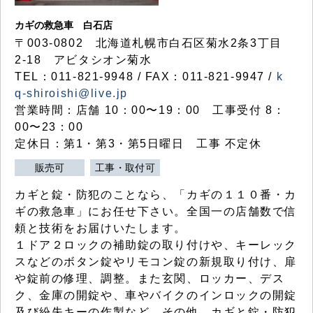
カギの救急車 白石店
〒003-0802 北海道札幌市白石区菊水2条3丁目
2-18 アビタシオン菊水
TEL：011-821-9948 / FAX：011-821-9947 /
k
q-shiroishi@live.jp
営業時間：店舗 10：00〜19：00 工事受付 8：
00〜23：00
定休日：第1・第3・第5日曜日 工事 不定休
販売可
工事・取付可
カギと錠・防犯のことなら、「カギの１１０番・カ
ギの救急車」にお任せ下さい。全国一の店舗数で信
頼と技術をお届けいたします。
１ドア２ロックの補助錠の取り付けや、キーレック
スなどのボタン錠やリモコン錠の新規取り付け、扉
や錠前の修理、調整。また玄関、ロッカー、デス
ク、金庫の開錠や、車やバイクのインロックの開錠
及び紛失キーの作製など、その他、カギと錠・防犯