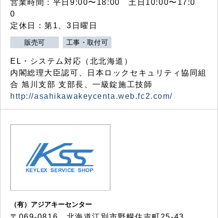
営業時間：平日9:00〜18:00 土日10:00〜17:0
0
定休日：第1、3日曜日
販売可
工事・取付可
EL・システム対応（北北海道）
内閣総理大臣認可、日本ロックセキュリティ協同組
合 旭川支部 支部長、一級錠施工技師
http://asahikawakeycenta.web.fc2.com/
（有）アジアキーセンター
〒069-0816 北海道江別市野幌住吉町25-43