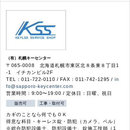
（有）札幌キーセンター
〒065-0008 北海道札幌市東区北８条東８丁目1
-1 イチカンビル2F
TEL：011-722-0110 / FAX：011-742-1295 /
in
fo@sapporo-keycenter.com
営業時間：9:00〜19:00 / 定休日：日曜、祝日
販売可
工事・取付可
カギのことなら何でもＯＫ
得意な科目・キーレス錠・防犯（カメラ、ベル）
※総合防犯設備士、防犯設備士、錠施工技師（1