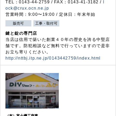
TEL：0143-44-2759 / FAX：0143-41-3182 /
l
ock@crux.ocn.ne.jp
営業時間：9:00〜19:00 / 定休日：年末年始
販売可
工事・取付可
鍵と錠の専門店
当店は信用で築いた創業４０年の歴史を誇る中堅店
舗です。防犯相談など無料で行っていますので是非
お立ち寄りください。
http://nttbj.itp.ne.jp/0143442759/index.html
（有）富士機工商事