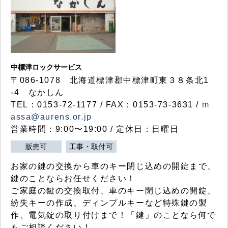
中標津ロックサービス
〒086-1078 北海道標津郡中標津町東３８条北1
-4 なかしん
TEL：0153-72-1177 / FAX：0153-73-3631 /
m
assa@aurens.or.jp
営業時間：9:00〜19:00 / 定休日：日曜日
販売可
工事・取付可
お家の鍵の交換から車のキー閉じ込めの開錠まで、
鍵のことならお任せください！
ご家庭の鍵の交換取付、車のキー閉じ込めの開錠、
紛失キーの作成、ディンプルキーなど特殊鍵の製
作、電気錠の取り付けまで！「鍵」のことなら何で
もご相談ください！