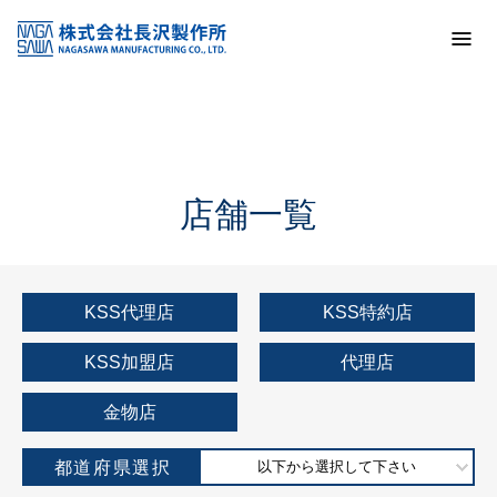
トップ
KSS加盟店・取扱店情報
店舗一覧
店舗一覧
KSS代理店
KSS特約店
KSS加盟店
代理店
金物店
都道府県選択
以下から選択して下さい