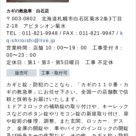
カギの救急車 白石店
〒003-0802 北海道札幌市白石区菊水2条3丁目
2-18 アビタシオン菊水
TEL：011-821-9948 / FAX：011-821-9947 /
k
q-shiroishi@live.jp
営業時間：店舗 10：00〜19：00 工事受付 8：
00〜23：00
定休日：第1・第3・第5日曜日 工事 不定休
販売可
工事・取付可
カギと錠・防犯のことなら、「カギの１１０番・カ
ギの救急車」にお任せ下さい。全国一の店舗数で信
頼と技術をお届けいたします。
１ドア２ロックの補助錠の取り付けや、キーレック
スなどのボタン錠やリモコン錠の新規取り付け、扉
や錠前の修理、調整。また玄関、ロッカー、デス
ク、金庫の開錠や、車やバイクのインロックの開錠
及び紛失キーの作製など、その他、カギと錠・防犯